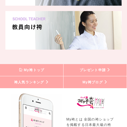
My袴トップ
プレゼント申請
袴人気ランキング
My袴ブログ
My袴とは 全国の袴ショップ
を掲載する日本最大級の袴