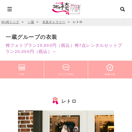
My袴トップ
＞
一蔵
＞
衣装ギャラリー
＞
レトロ
一蔵グループの衣装
袴フォトプラン19,800円（税込）袴7点レンタルセットプ
ラン20,000円（税込）～
TOP
口コミ(756)
衣装(78)
レトロ