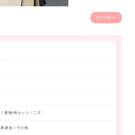
次の衣装
 / 着物/袴セット / 二尺
典参加 / その他