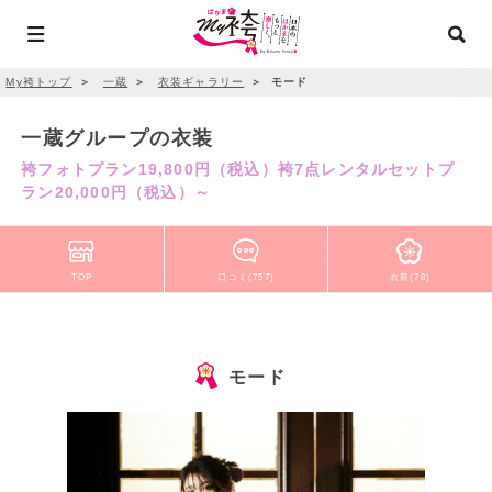
My袴トップ
＞
一蔵
＞
衣装ギャラリー
＞
モード
一蔵グループの衣装
袴フォトプラン19,800円（税込）袴7点レンタルセットプ
ラン20,000円（税込）～
TOP
口コミ(757)
衣装(78)
モード