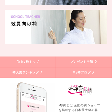
My袴トップ
プレゼント申請
袴人気ランキング
My袴ブログ
My袴とは 全国の袴ショップ
を掲載する日本最大級の袴