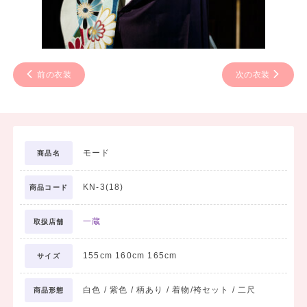
前の衣装
次の衣装
モード
商品名
KN-3(18)
商品コード
一蔵
取扱店舗
155cm 160cm 165cm
サイズ
白色 / 紫色 / 柄あり / 着物/袴セット / 二尺
商品形態