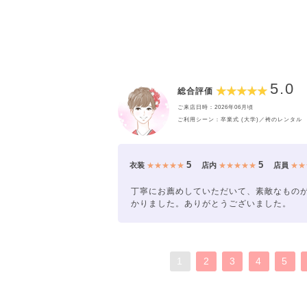
5.0
総合評価
ご来店日時：2026年06月頃
ご利用シーン：卒業式 (大学)／袴のレンタル
5
5
衣装
★★★★★
店内
★★★★★
店員
★★
丁寧にお薦めしていただいて、素敵なもの
かりました。ありがとうございました。
1
2
3
4
5