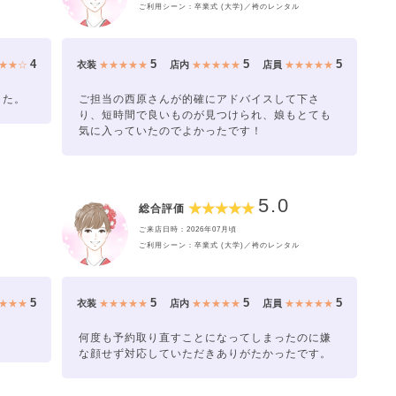
ご利用シーン：卒業式 (大学)／袴のレンタル
4
5
5
5
★★☆
衣装
★★★★★
店内
★★★★★
店員
★★★★★
した。
ご担当の西原さんが的確にアドバイスして下さ
り、短時間で良いものが見つけられ、娘もとても
気に入っていたのでよかったです！
5.0
総合評価
ご来店日時：2026年07月頃
ご利用シーン：卒業式 (大学)／袴のレンタル
5
5
5
5
★★★
衣装
★★★★★
店内
★★★★★
店員
★★★★★
何度も予約取り直すことになってしまったのに嫌
な顔せず対応していただきありがたかったです。