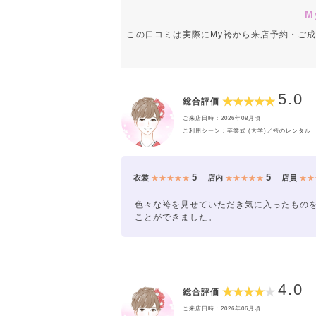
M
この口コミは実際にMy袴から来店予約・ご
5.0
総合評価
ご来店日時：2026年08月頃
ご利用シーン：卒業式 (大学)／袴のレンタル
5
5
衣装
★★★★★
店内
★★★★★
店員
★★
色々な袴を見せていただき気に入ったもの
ことができました。
4.0
総合評価
ご来店日時：2026年06月頃