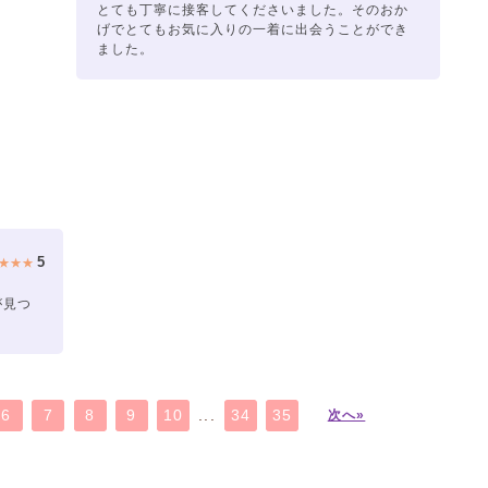
とても丁寧に接客してくださいました。そのおか
げでとてもお気に入りの一着に出会うことができ
ました。
5
★★★
が見つ
6
7
8
9
10
...
34
35
次へ»