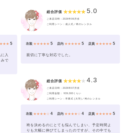
5.0
総合評価
ご来店日時：2026年06月頃
ご利用シーン：成人式／袴のレンタル
5
5
5
5
★★★
衣装
★★★★★
店内
★★★★★
店員
★★★★★
気に入
親切に丁寧な対応でした。
しみで
4.3
総合評価
ご来店日時：2026年07月頃
ご利用金額： ¥39,000くらい
ご利用シーン：卒業式 (大学)／袴のレンタル
4
4
5
衣装
★★★★☆
店内
★★★★☆
店員
★★★★★
袴を決めるのにとても悩んでしまい、予定時間よ
りも大幅に伸びてしまったのですが、その中でも