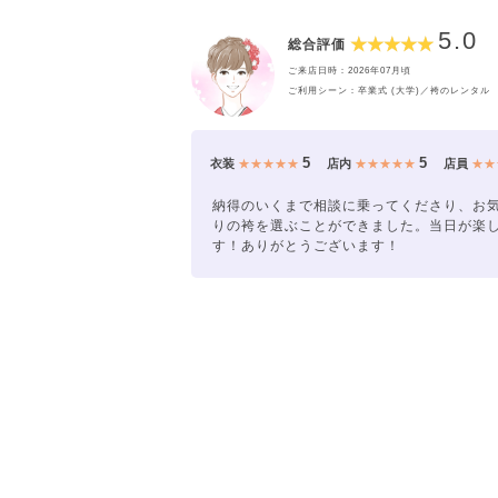
5.0
総合評価
ご来店日時：2026年07月頃
ご利用シーン：卒業式 (大学)／袴のレンタル
5
5
衣装
★★★★★
店内
★★★★★
店員
★★
納得のいくまで相談に乗ってくださり、お
りの袴を選ぶことができました。当日が楽
す！ありがとうございます！