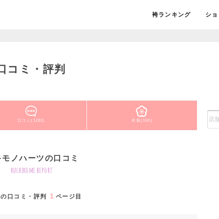
袴ランキング
ショ
口コミ・評判
口コミ(1202)
衣装(100)
キモノハーツの口コミ
kuchikomi report
1
都の口コミ・評判
ページ目