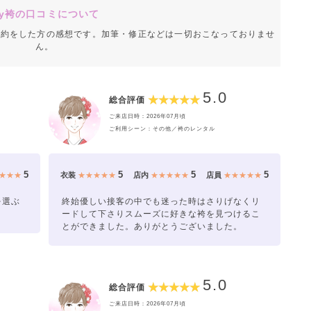
y袴の口コミについて
成約をした方の感想です。加筆・修正などは一切おこなっておりませ
ん。
5.0
総合評価
ご来店日時：2026年07月頃
ご利用シーン：その他／袴のレンタル
5
5
5
5
★★★
衣装
★★★★★
店内
★★★★★
店員
★★★★★
を選ぶ
終始優しい接客の中でも迷った時はさりげなくリ
ードして下さりスムーズに好きな袴を見つけるこ
とができました。ありがとうございました。
5.0
総合評価
ご来店日時：2026年07月頃