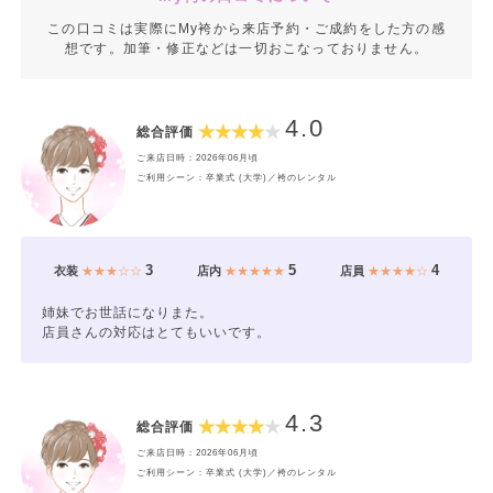
この口コミは実際にMy袴から来店予約・ご成約をした方の感
想です。加筆・修正などは一切おこなっておりません。
4.0
総合評価
ご来店日時：2026年06月頃
ご利用シーン：卒業式 (大学)／袴のレンタル
3
5
4
衣装
★★★☆☆
店内
★★★★★
店員
★★★★☆
姉妹でお世話になりまた。
店員さんの対応はとてもいいです。
4.3
総合評価
ご来店日時：2026年06月頃
ご利用シーン：卒業式 (大学)／袴のレンタル