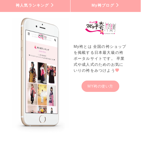
袴人気ランキング
My袴ブログ
My袴とは 全国の袴ショップ
を掲載する日本最大級の袴
ポータルサイトです。 卒業
式や成人式のためのお気に
いりの袴をみつけよう
MY袴の使い方