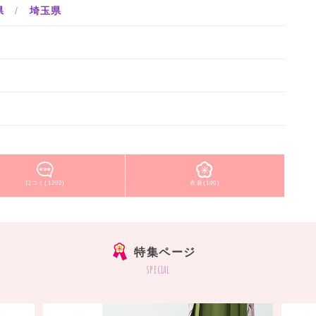
県
/
埼玉県
口コミ(1202)
衣装(100)
特集ページ
special