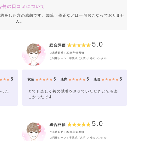
y袴の口コミについて
成約をした方の感想です。加筆・修正などは一切おこなっておりませ
ん。
5.0
総合評価
ご来店日時：2026年05月頃
ご利用シーン：卒業式 (大学)／袴のレンタル
5
5
5
5
★★★
衣装
★★★★★
店内
★★★★★
店員
★★★★★
かった
とても楽しく袴の試着をさせていただきとても楽
しかったです
5.0
総合評価
ご来店日時：2025年11月頃
ご利用シーン：卒業式 (大学)／袴のレンタル