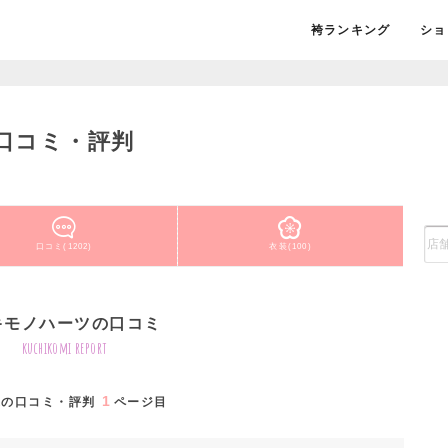
袴ランキング
ショ
口コミ・評判
口コミ(1202)
衣装(100)
キモノハーツの口コミ
kuchikomi report
1
道の口コミ・評判
ページ目