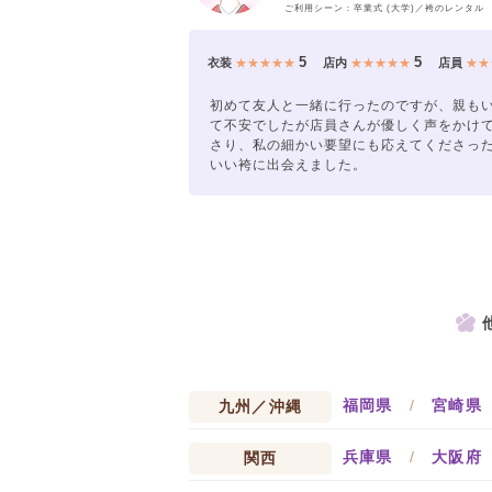
ご利用シーン：卒業式 (大学)／袴のレンタル
5
5
衣装
★★★★★
店内
★★★★★
店員
★★
初めて友人と一緒に行ったのですが、親も
て不安でしたが店員さんが優しく声をかけ
さり、私の細かい要望にも応えてくださっ
いい袴に出会えました。
福岡県
/
宮崎県
九州／沖縄
兵庫県
/
大阪府
関西