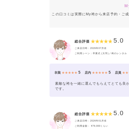
M
この口コミは実際にMy袴から来店予約・ご
5.0
総合評価
ご来店日時：2026年07月頃
ご利用シーン：卒業式 (大学)／袴のレンタル
5
5
衣装
★★★★★
店内
★★★★★
店員
★★
素敵な袴を一緒に選んでもらえてとても良
です。
5.0
総合評価
ご来店日時：2026年01月頃
ご利用金額： ¥79,000くらい