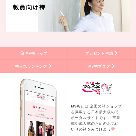
My袴トップ
プレゼント申請
袴人気ランキング
My袴ブログ
My袴とは 全国の袴ショップ
を掲載する日本最大級の袴
ポータルサイトです。 卒業
式や成人式のためのお気に
いりの袴をみつけよう