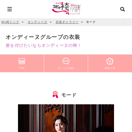
My袴トップ
＞
オンディーヌ
＞
衣装ギャラリー
＞
モード
オンディーヌグループの衣装
差を付けたいならオンディーヌの袴！
TOP
口コミ(1280)
衣装(78)
モード