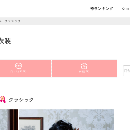
袴ランキング
ショ
＞
クラシック
衣装
口コミ(1279)
衣装(78)
クラシック