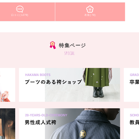
口コミ(1279)
衣装(78)
特集ページ
special