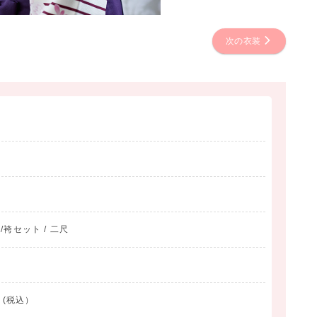
次の衣装
物/袴セット / 二尺
 (税込）