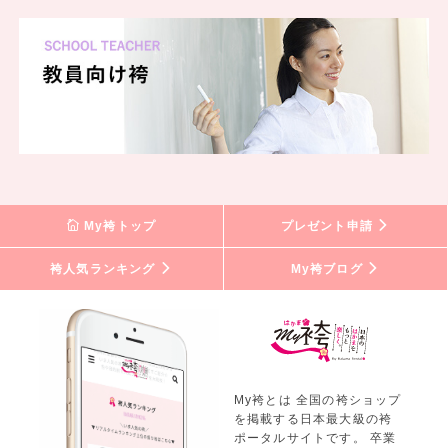
My袴トップ
プレゼント申請
袴人気ランキング
My袴ブログ
My袴とは 全国の袴ショップ
を掲載する日本最大級の袴
ポータルサイトです。 卒業