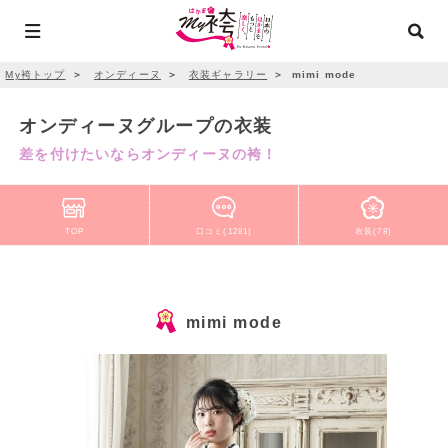
My袴トップ
＞
オンディーヌ
＞
衣装ギャラリー
＞
mimi mode
オンディーヌグループの衣装
差を付けたいならオンディーヌの袴！
TOP
口コミ(1281)
衣装(78)
mimi mode