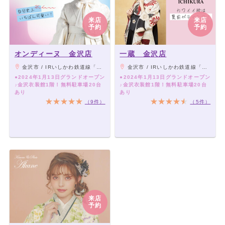
来店
来店
予約
予約
オンディーヌ 金沢店
一蔵 金沢店
金沢市 / IRいしかわ鉄道線「西金沢駅」より車7分、御経塚交差点より金沢へ400m大通り沿い ｢金沢衣装館｣の看板が目印
金沢市 / IRいしかわ鉄道線「西金沢駅」より車7分、御経塚交差点より金沢へ400m大通り沿い ｢金沢衣装館｣の看板が目印
●2024年1月13日グランドオープン
●2024年1月13日グランドオープン
♪金沢衣装館1階！無料駐車場20台
♪金沢衣装館1階！無料駐車場20台
あり
あり
（9件）
（5件）
来店
予約