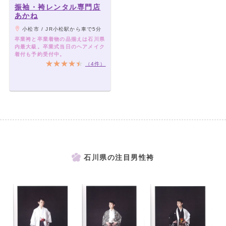
振袖・袴レンタル専門店
あかね
小松市 / JR小松駅から車で5分
卒業袴と卒業着物の品揃えは石川県
内最大級。卒業式当日のヘアメイク
着付も予約受付中。
（4件）
石川県の注目男性袴