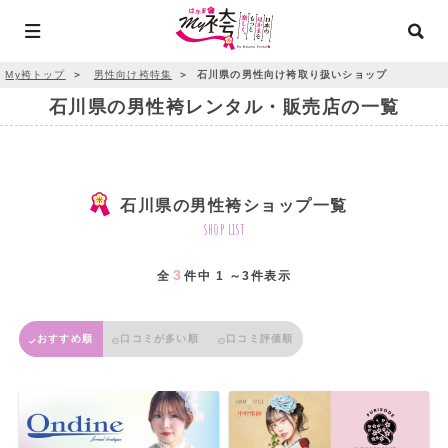
My袴トップ
＞
男性向け袴特集
＞
石川県の男性向け袴取り扱いショップ
石川県の男性袴レンタル・販売店の一覧
石川県の男性袴ショップ一覧
shop list
3
全
件中 1 ～3件表示
おすすめ順
口コミが多い順
口コミ評価順