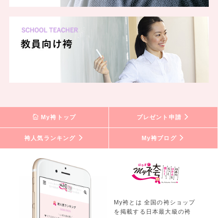
My袴トップ
プレゼント申請
袴人気ランキング
My袴ブログ
My袴とは 全国の袴ショップ
を掲載する日本最大級の袴