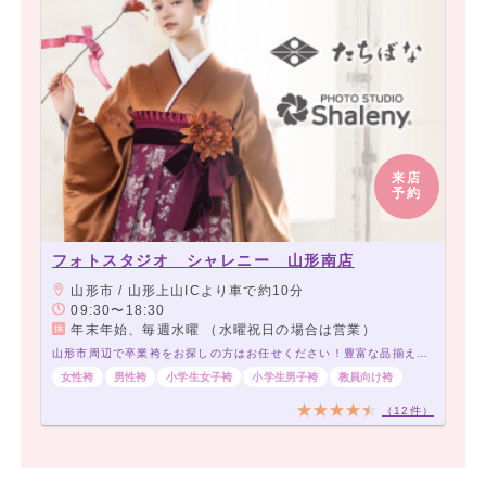
来店
予約
フォトスタジオ シャレニー 山形南店
山形市 / 山形上山ICより車で約10分
09:30〜18:30
年末年始、毎週水曜 （水曜祝日の場合は営業）
山形市周辺で卒業袴をお探しの方はお任せください！豊富な品揃えでお待ちしております！
女性袴
男性袴
小学生女子袴
小学生男子袴
教員向け袴
（12件）