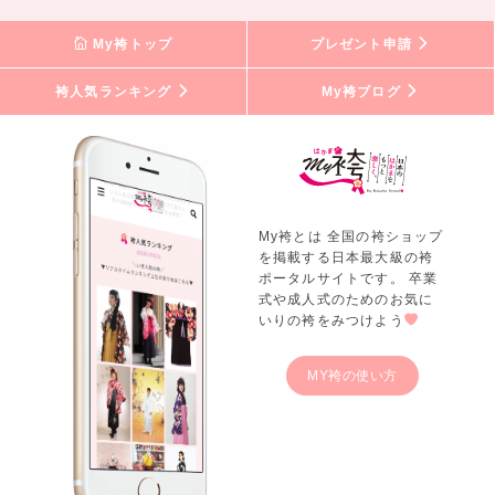
My袴トップ
プレゼント申請
袴人気ランキング
My袴ブログ
My袴とは 全国の袴ショップ
を掲載する日本最大級の袴
ポータルサイトです。 卒業
式や成人式のためのお気に
いりの袴をみつけよう
MY袴の使い方