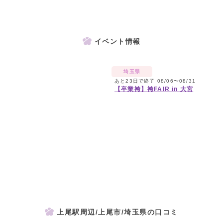
イベント情報
埼玉県
あと23日で終了 08/06〜08/31
【卒業袴】袴FAIR in 大宮
上尾駅周辺/上尾市/埼玉県の口コミ