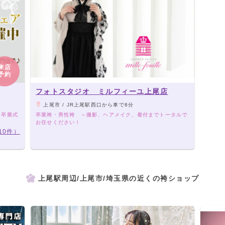
来店
予約
フォトスタジオ ミルフィーユ上尾店
上尾市 / JR上尾駅西口から車で8分
ら卒業式
卒業袴・男性袴 ～撮影、ヘアメイク、着付までトータルで
お任せください！
10件）
上尾駅周辺/上尾市/埼玉県の近くの袴ショップ