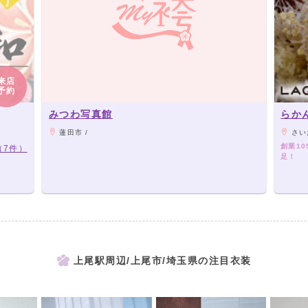
来店
予約
みつわ写真館
らか
蓮田市 /
さいたま
創業1
（7件）
足！
上尾駅周辺/上尾市/埼玉県の注目衣装