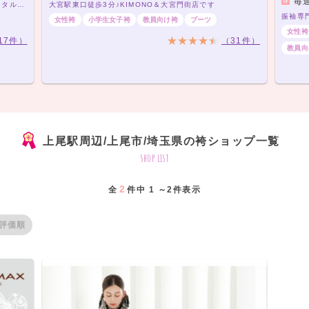
毎
振袖専門店と老舗写真館のコラボで、記念撮影もレンタルも全部おまかせ！
大宮駅東口徒歩3分♪KIMONO＆大宮門街店です
女性袴
小学生女子袴
教員向け袴
ブーツ
女性袴
17件）
（31件）
教員向
上尾駅周辺/上尾市/埼玉県の袴ショップ一覧
shop list
2
全
件中 1 ～2件表示
評価順