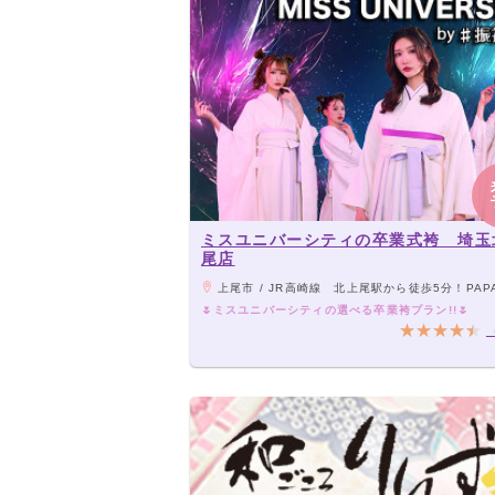
ミスユニバーシティの卒業式袴 埼玉
尾店
上尾市 / JR高崎線 北上尾駅から徒歩5分！PAPA上尾ショッピングアヴェニューの2階に
🌷ミスユニバーシティの選べる卒業袴プラン!!🌷