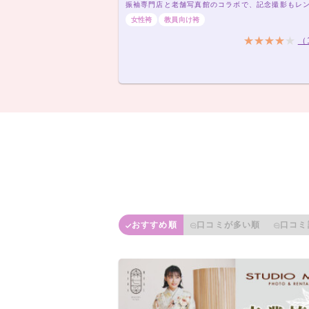
女性袴
教員向け袴
（
おすすめ順
口コミが多い順
口コミ