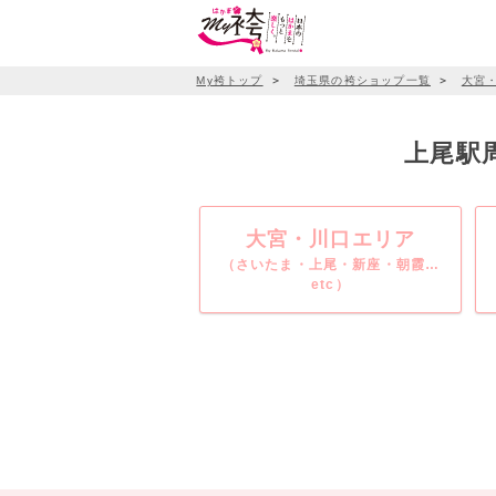
My袴トップ
＞
埼玉県の袴ショップ一覧
＞
大宮
上尾駅周
大宮・川口エリア
（さいたま・上尾・新座・朝霞…
etc）