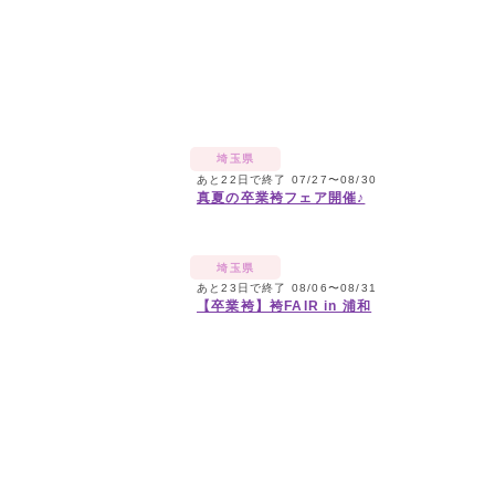
埼玉県
あと22日で終了 07/27〜08/30
真夏の卒業袴フェア開催♪
埼玉県
あと23日で終了 08/06〜08/31
【卒業袴】袴FAIR in 浦和