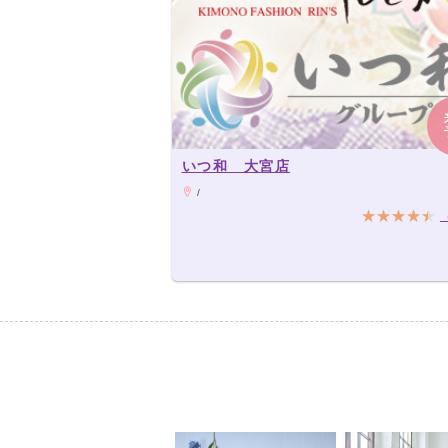
いつ和 大宮店
/