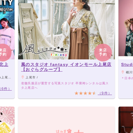
来店
来店
予約
予約
北上
風のスタジオ fantasy イオンモール上尾店
Stud
【おぐらグループ】
桶川市
ございます
上尾市 /
＊日本
老舗呉服店が運営する写真スタジオ 卒業袴レンタルは風ス
タ上尾店へ
（6件）
（9件）