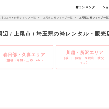
袴ランキング
ショ
・川口エリアの袴ショップ一覧
＞
上尾市の袴ショップ一覧
＞
上尾駅の袴ショップ一覧
辺 / 上尾市 / 埼玉県の袴レンタル・販
川越・所沢エリア
春日部・久喜エリア
（狭山・飯能・東松山・秩父…
（越谷・草加・三郷…etc）
etc）