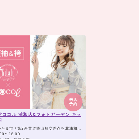
来店
予約
館ココル 浦和店&フォトガーデン キラ
和
/ 第2産業道路山崎交差点を北浦和方向に右折、木崎信号を右折300m先右側、JR「与野駅」東口より西高通りを直進1.7km左側
00〜18:00