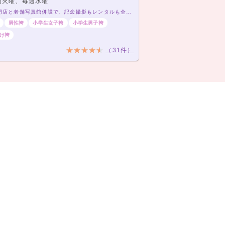
週火曜、毎週水曜
振袖専門店と老舗写真館併設で、記念撮影もレンタルも全部おまかせ！
男性袴
小学生女子袴
小学生男子袴
け袴
（31件）