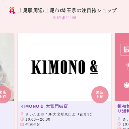
上尾駅周辺/上尾市/埼玉県の注目袴ショップ
recommend shop
来店
来店
予約
予約
KIMONO＆ 大宮門街店
振袖
リ浦
さいたま市 / JR大宮駅東口より徒歩3分
さいたま市 
10:00〜20:00
10:
年末年始