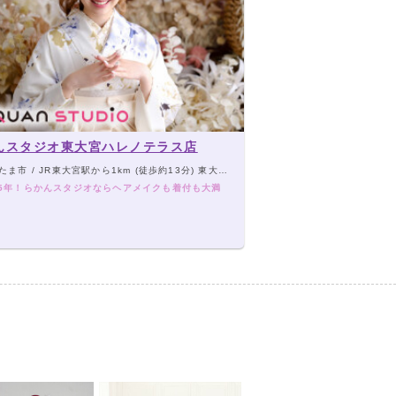
んスタジオ東大宮ハレノテラス店
市 / JR東大宮駅から1km (徒歩約13分) 東大宮バイパスから車で約3分
05年！らかんスタジオならヘアメイクも着付も大満