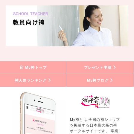
My袴トップ
プレゼント申請
袴人気ランキング
My袴ブログ
My袴とは 全国の袴ショップ
を掲載する日本最大級の袴
ポータルサイトです。 卒業