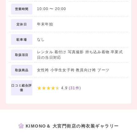
10:00
〜
20:00
営業時間
年末年始
定休日
なし
駐車場
レンタル 着付け 写真撮影 持ち込み着物 卒業式
取扱項目
日の当日対応
女性袴 小学生女子袴 教員向け袴 ブーツ
取扱商品
口コミ総合評
4.9
(
31
件)
価
KIMONO＆ 大宮門街店の袴衣装ギャラリー