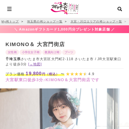
My袴トップ
＞
埼玉県の袴ショップ一覧
＞
大宮・川口エリアの袴ショップ一覧
＞
＼ Amazonギフトカード1,000円分プレゼント対象店舗 ／
KIMONO＆ 大宮門街店
女性袴
小学生女子袴
教員向け袴
ブーツ
埼玉県
さいたま市大宮区大門町2-118 さいたま市 / JR大宮駅東口
より徒歩3分
[→地図]
19,800
プラン価格
〜
4.9
円（税込）
大宮駅東口徒歩3分♪KIMONO＆大宮門街店です