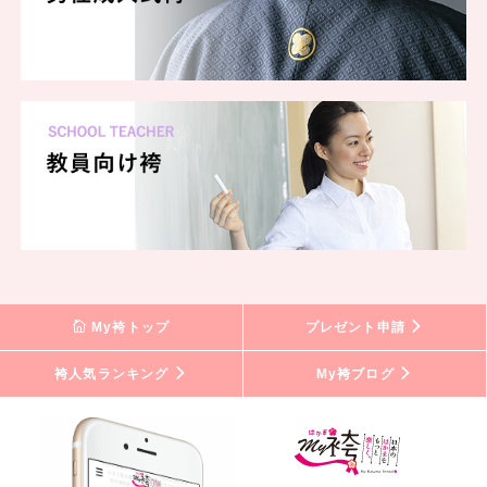
My袴トップ
プレゼント申請
袴人気ランキング
My袴ブログ