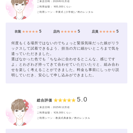
ご来店日時：2026年01月頃
ご利用金額： ¥85,000くらい
ご利用シーン：卒業式 (小学校)／袴のレンタル
5
5
5
衣装
★★★★★
店内
★★★★★
店員
★★★★★
何度もくる場所ではないのでちょっと緊張気味だった娘がリラ
ックスして試着できるよう、担当の方に細かいところまで気を
遣っていただきました。
選ばなかった色でも「ちなみに合わせるとこんな、感じです
よ」とわざわざ持ってきて合わせていただいたりと、組み合わ
せを楽しく考えることができました。料金も事前にしっかり説
明していだき、安心して申し込みができました。
5.0
総合評価
ご来店日時：2025年12月頃
ご利用金額： ¥28,000くらい
ご利用シーン：教員式典参加／袴のレンタル