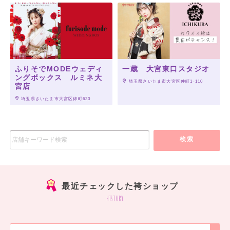
ふりそでMODEウェディ
一蔵 大宮東口スタジオ
ングボックス ルミネ大
 埼玉県さいたま市大宮区仲町1-110
宮店
 埼玉県さいたま市大宮区錦町630
検索
最近チェックした袴ショップ
history