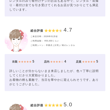
レンタルのみで着付けナシのお店もある中で、レンタル・前撮
り・着付け全てを引き受けてくれるお店が見つかりとても満足
しています。
4.7
総合評価
ご来店日時：2026年01月頃
ご利用金額： ¥55,000くらい
ご利用シーン：卒業式 (大学)／袴のレンタル
5
4
5
衣装
★★★★★
店内
★★★★☆
店員
★★★★★
詳しいことが分からないまま来店しましたが、色々丁寧に説明
してくださり大変助かりました。
お着物の柄も素敵で、当日を華やかに迎えられそうです。あり
がとうございました。
5.0
総合評価