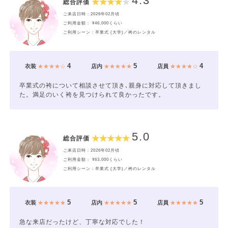
4.3
総合評価
ご来店日時：2026年02月頃
ご利用金額： ¥46,000くらい
ご利用シーン：卒業式 (大学)／袴のレンタル
4
5
4
衣装
★★★★☆
店内
★★★★★
店員
★★★★☆
卒業式の袴について相談させて頂き､親身に対応して頂きまし
た。満足のいく袴を見つけられて良かったです。
5.0
総合評価
ご来店日時：2026年02月頃
ご利用金額： ¥63,000くらい
ご利用シーン：卒業式 (大学)／袴のレンタル
5
5
5
衣装
★★★★★
店内
★★★★★
店員
★★★★★
急な来店だったけど、丁寧な対応でした！