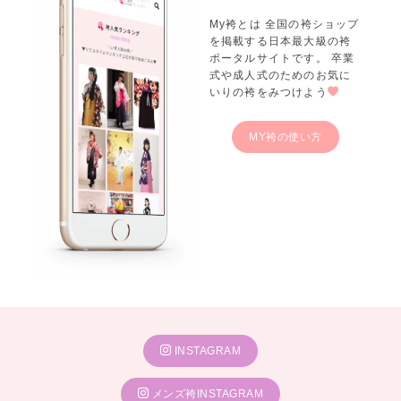
My袴とは 全国の袴ショップ
を掲載する日本最大級の袴
ポータルサイトです。 卒業
式や成人式のためのお気に
いりの袴をみつけよう
MY袴の使い方
INSTAGRAM
メンズ袴INSTAGRAM