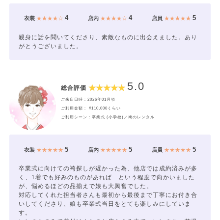
4
4
5
衣装
★★★★☆
店内
★★★★☆
店員
★★★★★
親身に話を聞いてくださり、素敵なものに出会えました。あり
がとうございました。
5.0
総合評価
ご来店日時：2026年01月頃
ご利用金額： ¥110,000くらい
ご利用シーン：卒業式 (小学校)／袴のレンタル
5
5
5
衣装
★★★★★
店内
★★★★★
店員
★★★★★
卒業式に向けての袴探しが遅かった為、他店では成約済みが多
く、1着でも好みのものがあれば…という程度で向かいました
が、悩めるほどの品揃えで娘も大興奮でした。
対応してくれた担当者さんも最初から最後まで丁寧にお付き合
いしてくださり、娘も卒業式当日をとても楽しみにしていま
す。