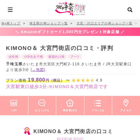
My袴トップ
＞
埼玉県の袴ショップ一覧
＞
大宮・川口エリアの袴ショップ一覧
＞
＼ Amazonギフトカード1,000円分プレゼント対象店舗 ／
KIMONO＆ 大宮門街店の口コミ・評判
女性袴
小学生女子袴
教員向け袴
ブーツ
埼玉県
さいたま市大宮区大門町2-118 さいたま市 / JR大宮駅東口
より徒歩3分
[→地図]
19,800
プラン価格
〜
4.9
円（税込）
大宮駅東口徒歩3分♪KIMONO＆大宮門街店です
TOP
口コミ(31)
袴衣装(57)
プラン(3)
アクセス
KIMONO＆ 大宮門街店の口コミ
kuchikomi report