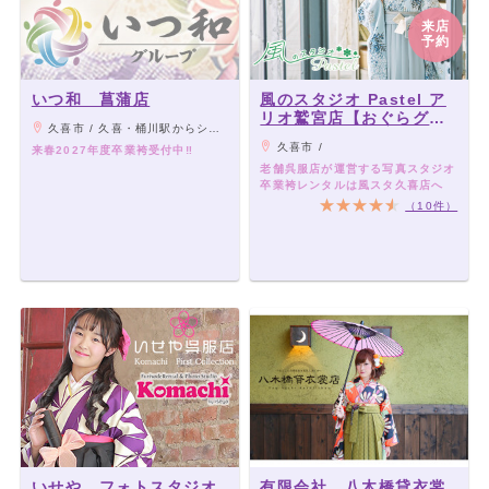
来店
予約
いつ和 菖蒲店
風のスタジオ Pastel ア
リオ鷲宮店【おぐらグル
久喜市 / 久喜・桶川駅からシャトルバス運行中！/久喜インター・白岡菖蒲インターより約10分！
ープ】
久喜市 /
来春2027年度卒業袴受付中‼
老舗呉服店が運営する写真スタジオ
卒業袴レンタルは風スタ久喜店へ
（10件）
いせや フォトスタジオ
有限会社 八木橋貸衣裳