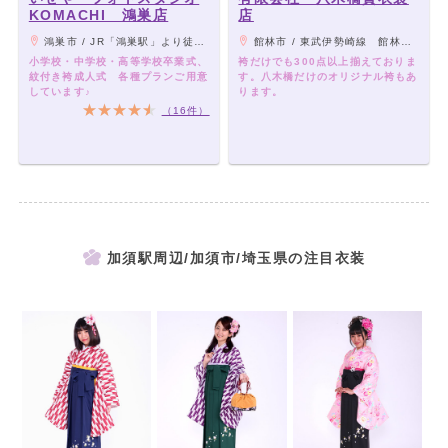
KOMACHI 鴻巣店
店
鴻巣市 / JR「鴻巣駅」より徒歩12分
館林市 / 東武伊勢崎線 館林駅東口徒歩15分/ とんかつ 福よしさん 南側 茂林寺駅車8分
小学校・中学校・高等学校卒業式、
袴だけでも300点以上揃えておりま
紋付き袴成人式 各種プランご用意
す。八木橋だけのオリジナル袴もあ
しています♪
ります。
（16件）
加須駅周辺/加須市/埼玉県の注目衣装