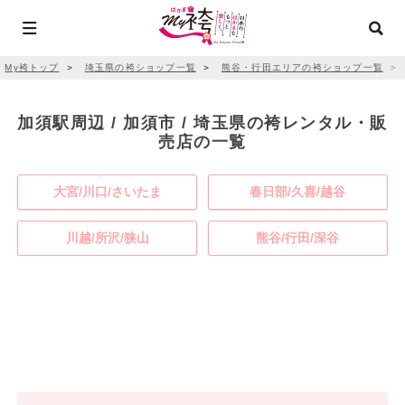
My袴トップ
＞
埼玉県の袴ショップ一覧
＞
熊谷・行田エリアの袴ショップ一覧
＞
加須駅周辺 / 加須市 / 埼玉県の袴レンタル・販
売店の一覧
大宮/川口/さいたま
春日部/久喜/越谷
川越/所沢/狭山
熊谷/行田/深谷