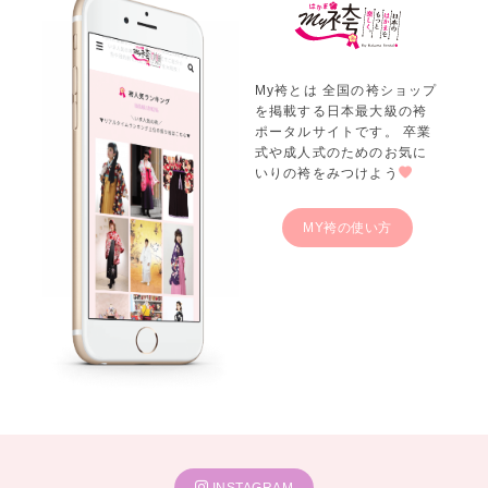
My袴とは 全国の袴ショップ
を掲載する日本最大級の袴
ポータルサイトです。 卒業
式や成人式のためのお気に
いりの袴をみつけよう
MY袴の使い方