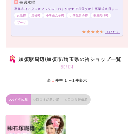
毎週水曜
卒業式はスタジオマックスにおまかせ★衣裳選びから卒業式当日までトータルプロデュース★
女性袴
男性袴
小学生女子袴
小学生男子袴
教員向け袴
ブーツ
（16件）
加須駅周辺/加須市/埼玉県の袴ショップ一覧
shop list
1
全
件中 1 ～1件表示
おすすめ順
口コミが多い順
口コミ評価順