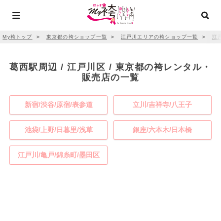
My袴トップ
＞
東京都の袴ショップ一覧
＞
江戸川エリアの袴ショップ一覧
＞
江
葛西駅周辺 / 江戸川区 / 東京都の袴レンタル・
販売店の一覧
新宿/渋谷/原宿/表参道
立川/吉祥寺/八王子
池袋/上野/日暮里/浅草
銀座/六本木/日本橋
江戸川/亀戸/錦糸町/墨田区