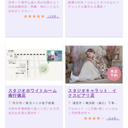
日本一ド派手な成人式の仕掛け人！
創業105年！らかんスタジオならヘ
日本全国対応！羽織・袴のことなら
アメイクも着付も大満足！
お任せください！
（15件）
来店
予約
スタジオホワイトルーム
スタジオキャラット イ
南行徳店
クスピアリ店
市川市 / 東京メトロ地下鉄東西線 南行徳駅徒歩8分
浦安市 / 舞浜駅（南口）下車すぐ
小学生卒業袴取り扱いございます◎
フルセット（二尺袖+袴）レンタル
当日お支度も受付中！
ご予約受付中✨
（64件）