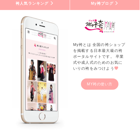
袴人気ランキング
My袴ブログ
My袴とは 全国の袴ショップ
を掲載する日本最大級の袴
ポータルサイトです。 卒業
式や成人式のためのお気に
いりの袴をみつけよう
MY袴の使い方