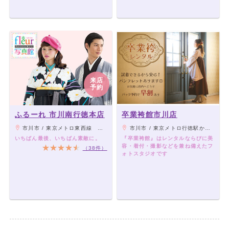
来店
予約
ふるーれ 市川南行徳本店
卒業袴館市川店
市川市 / 東京メトロ東西線 南行徳駅北口より徒歩1分
市川市 / 東京メトロ行徳駅から徒歩12分
いちばん最後、いちばん素敵に。
『卒業袴館』はレンタルならびに美
容・着付・撮影などを兼ね備えたフ
（38件）
ォトスタジオです