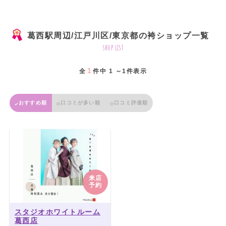
葛西駅周辺/江戸川区/東京都の袴ショップ一覧
shop list
1
全
件中 1 ～1件表示
おすすめ順
口コミが多い順
口コミ評価順
来店
予約
スタジオホワイトルーム
葛西店