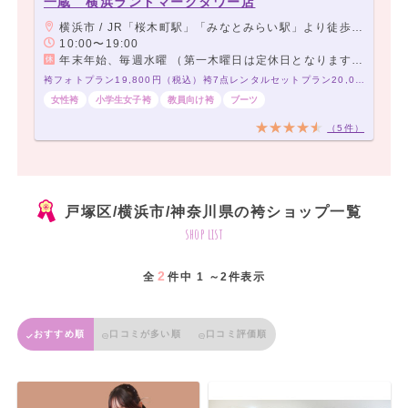
一蔵 横浜ランドマークタワー店
横浜市 / JR「桜木町駅」「みなとみらい駅」より徒歩5分
10:00〜19:00
年末年始、毎週水曜 （第一木曜日は定休日となります。）
袴フォトプラン19,800円（税込）袴7点レンタルセットプラン20,000円（税込）～
女性袴
小学生女子袴
教員向け袴
ブーツ
（5件）
戸塚区/横浜市/神奈川県の袴ショップ一覧
shop list
2
全
件中 1 ～2件表示
おすすめ順
口コミが多い順
口コミ評価順