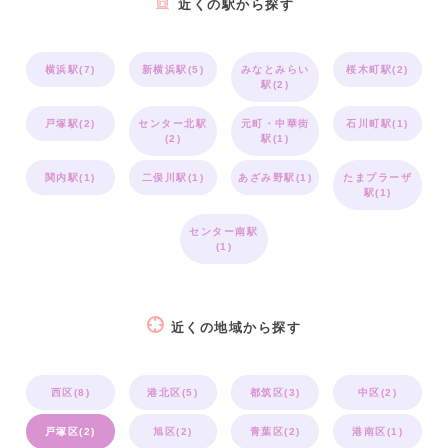
近くの駅から探す
横浜駅(7)
新横浜駅(5)
みなとみらい
桜木町駅(2)
駅(2)
戸塚駅(2)
センター北駅
元町・中華街
石川町駅(1)
(2)
駅(1)
関内駅(1)
二俣川駅(1)
あざみ野駅(1)
たまプラーザ
駅(1)
センター南駅
(1)
近くの地域から探す
西区(8)
港北区(5)
都筑区(3)
中区(2)
戸塚区(2)
旭区(2)
青葉区(2)
港南区(1)