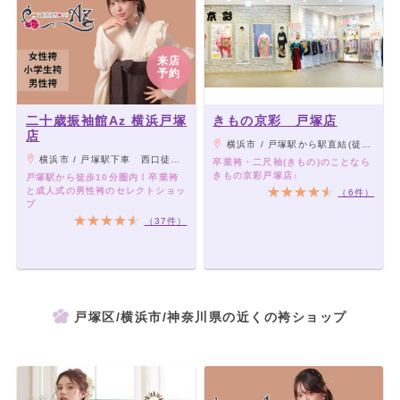
来店
予約
二十歳振袖館Az 横浜戸塚
きもの京彩 戸塚店
店
横浜市 / 戸塚駅から駅直結(徒歩3分）トツカーナ４階
横浜市 / 戸塚駅下車 西口徒歩7分圏内（JR横須賀線・JR東海道本線・JR湘南新宿ライン・横浜市営地下鉄ブルーライン ）
卒業袴・二尺袖(きもの)のことなら
きもの京彩戸塚店♪
戸塚駅から徒歩10分圏内！卒業袴
と成人式の男性袴のセレクトショッ
（6件）
プ
（37件）
戸塚区/横浜市/神奈川県の近くの袴ショップ