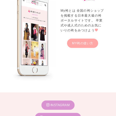
My袴とは 全国の袴ショップ
を掲載する日本最大級の袴
ポータルサイトです。 卒業
式や成人式のためのお気に
いりの袴をみつけよう
MY袴の使い方
INSTAGRAM