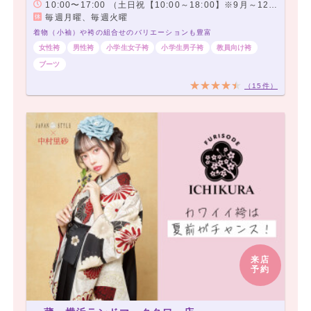
10:00〜17:00 （土日祝【10:00～18:00】※9月～12月のみ土日祝は9:00～18:00まで営業）
毎週月曜、毎週火曜
着物（小袖）や袴の組合せのバリエーションも豊富
女性袴
男性袴
小学生女子袴
小学生男子袴
教員向け袴
ブーツ
（15件）
来店
予約