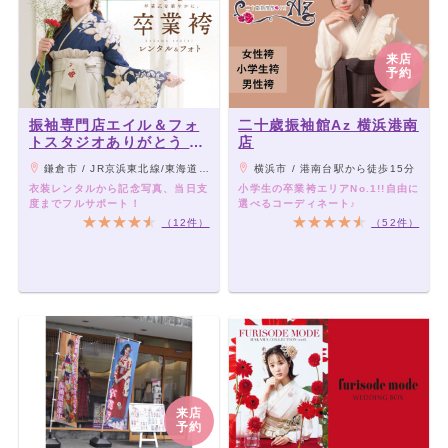
来店
予約
振袖専門店エイル＆フォ
二十歳振袖館Az 横浜港南
トスタジオありがとう 大
店
船店
鎌倉市 / JR京浜東北線/東海道本線/横須賀線･湘南モノレール 大船駅 笠間口・東口から徒歩4分
横浜市 / 港南台駅から徒歩15分
衣装レンタルから記念写真、当日支
小学生の卒業袴エリアNo.1!!自由に
度までフルサポート！
選べるコーディネート♪
（12件）
（52件）
来店
予約