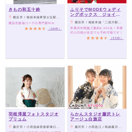
きもの和五十鈴
ふりそでMODEウェディ
ングボックス ジョイナ
横浜市 / 相鉄本線希望が丘駅徒歩2分
ステラス二俣川店
横浜市 / 相鉄本線「二俣川駅」よりすぐ
横浜市振袖コーデの専門家RIN
卒業式年間施工数約8,000名！卒業
（36件）
式の日程が未定でも予約可能です！
（55件）
羽根澤屋フォトスタジオ
らかんスタジオ藤沢トレ
プリュム
アージュ白旗店
藤沢市 / 小田急線長後駅東口から徒歩３分
藤沢市 / 小田急江ノ島線藤沢本町駅から徒歩5分