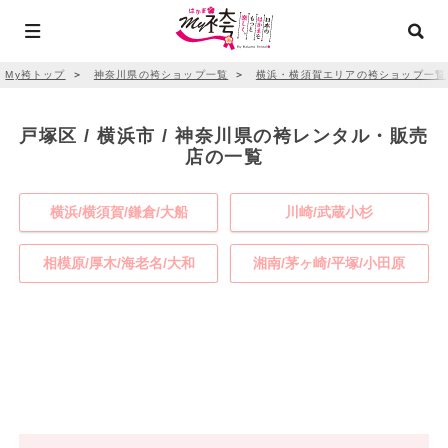
My袴トップ
＞
神奈川県の袴ショップ一覧
＞
横浜・横須賀エリアの袴ショップ一覧
戸塚区 / 横浜市 / 神奈川県の袴レンタル・販売
店の一覧
横浜/横須賀/鎌倉/大船
川崎/武蔵小杉
相模原/厚木/海老名/大和
湘南/茅ヶ崎/平塚/小田原