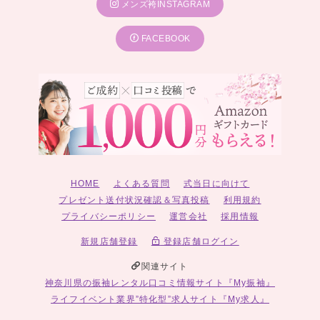
メンズ袴INSTAGRAM
FACEBOOK
HOME
よくある質問
式当日に向けて
プレゼント送付状況確認＆写真投稿
利用規約
プライバシーポリシー
運営会社
採用情報
新規店舗登録
登録店舗ログイン
関連サイト
神奈川県の振袖レンタル口コミ情報サイト『My振袖』
ライフイベント業界”特化型”求人サイト『My求人』