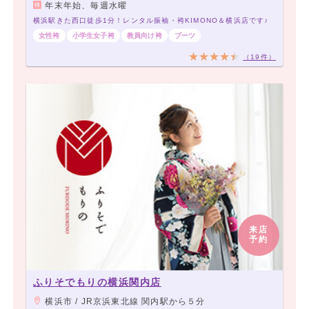
年末年始、毎週水曜
横浜駅きた西口徒歩1分！レンタル振袖・袴KIMONO＆横浜店です♪
女性袴
小学生女子袴
教員向け袴
ブーツ
（19件）
来店
予約
ふりそでもりの横浜関内店
横浜市 / JR京浜東北線 関内駅から５分