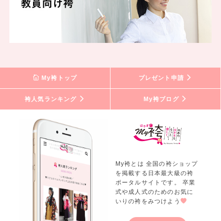
My袴トップ
プレゼント申請
袴人気ランキング
My袴ブログ
My袴とは 全国の袴ショップ
を掲載する日本最大級の袴
ポータルサイトです。 卒業
式や成人式のためのお気に
いりの袴をみつけよう