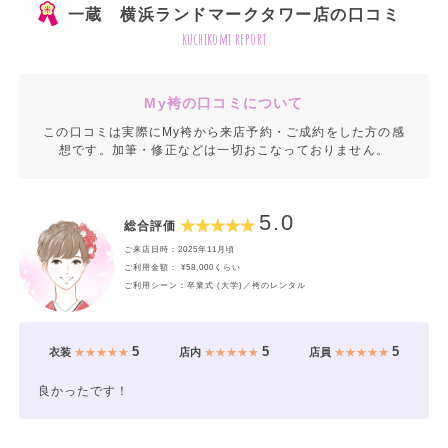
一蔵 横浜ランドマークタワー店の口コミ
kuchikomi report
My袴の口コミについて
この口コミは実際にMy袴から来店予約・ご成約をした方の感
想です。加筆・修正などは一切おこなっておりません。
5.0
総合評価
ご来店日時：2025年11月頃
ご利用金額： ¥58,000くらい
ご利用シーン：卒業式 (大学)／袴のレンタル
5
5
5
衣装
★★★★★
店内
★★★★★
店員
★★★★★
良かったです！