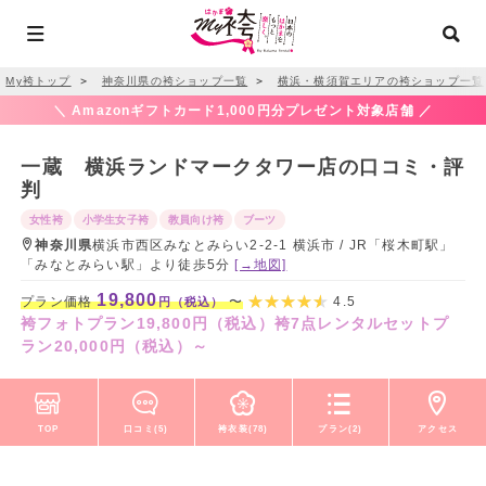
My袴トップ
＞
神奈川県の袴ショップ一覧
＞
横浜・横須賀エリアの袴ショップ一覧
＼ Amazonギフトカード1,000円分プレゼント対象店舗 ／
一蔵 横浜ランドマークタワー店の口コミ・評
判
女性袴
小学生女子袴
教員向け袴
ブーツ
神奈川県
横浜市西区みなとみらい2-2-1 横浜市 / JR「桜木町駅」
「みなとみらい駅」より徒歩5分
[→地図]
19,800
プラン価格
〜
4.5
円（税込）
袴フォトプラン19,800円（税込）袴7点レンタルセットプ
ラン20,000円（税込）～
TOP
口コミ(5)
袴衣装(78)
プラン(2)
アクセス