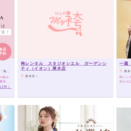
来店
予約
袴レンタル スタジオシエル ガーデンシ
一蔵
ティ（イオン）厚木店
り徒歩4分
厚木市 
厚木市 /
袴の組み
袴レンタ
で最高の
合わせ
卒業式
12件）