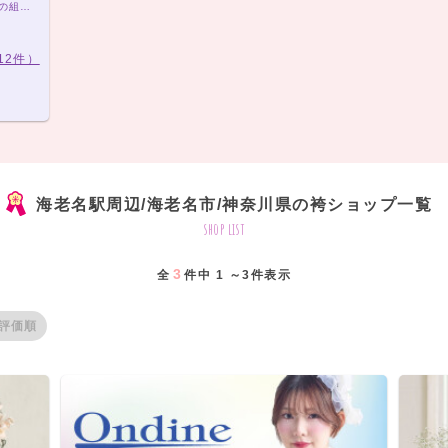
袴レンタルプラン ￥20,000（税込）～ きもの×袴の組み合わせは21,000通り以上！アナタだけの袴コーデで最高の卒業式を！
12件）
海老名駅周辺/海老名市/神奈川県の袴ショップ一覧
shop list
3
全
件中 1 ～3件表示
評価順