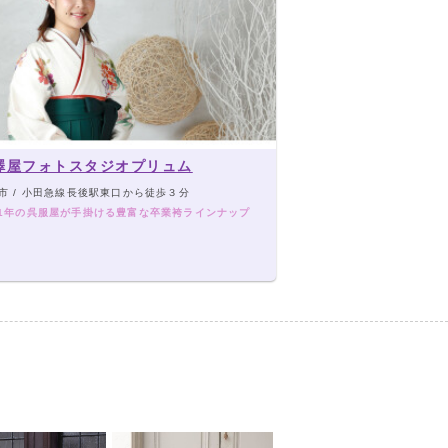
澤屋フォトスタジオプリュム
市 / 小田急線長後駅東口から徒歩３分
31年の呉服屋が手掛ける豊富な卒業袴ラインナップ