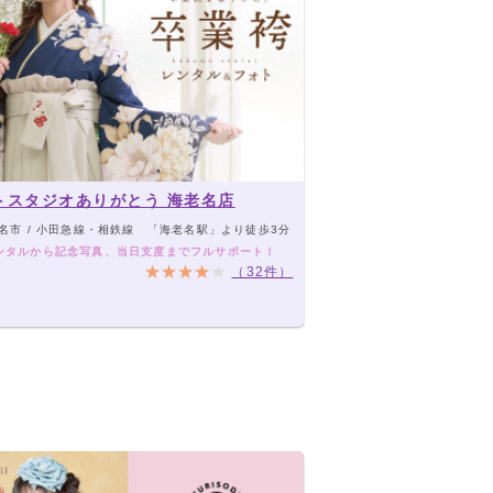
トスタジオありがとう 海老名店
名市 / 小田急線・相鉄線 「海老名駅」より徒歩3分
ンタルから記念写真、当日支度までフルサポート！
（32件）