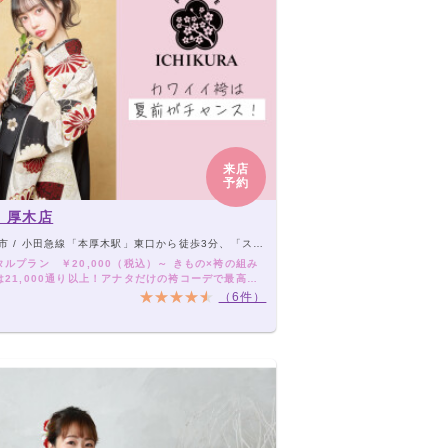
来店
予約
 厚木店
/ 小田急線「本厚木駅」東口から徒歩3分、「スリーエスホテル厚木」目の前
ルプラン ￥20,000（税込）～ きもの×袴の組み
は21,000通り以上！アナタだけの袴コーデで最高の
を！
（6件）