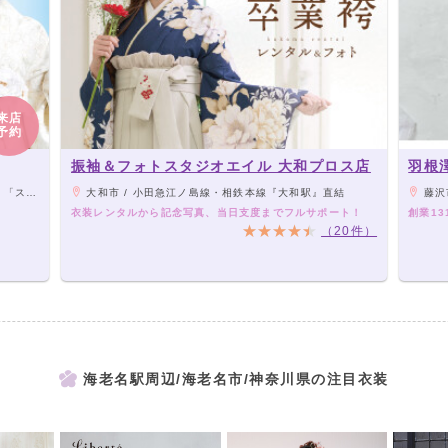
来店
予約
振袖＆フォトスタジオエイル 大和プロス店
羽根
」目の前
大和市 / 小田急江ノ島線・相鉄本線『大和駅』直結
藤沢
衣装レンタルから記念写真、当日支度までフルサポート！
創業1
（20件）
海老名駅周辺/海老名市/神奈川県の注目衣装