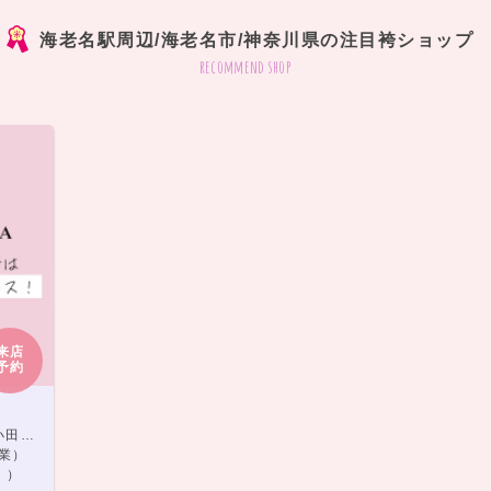
海老名駅周辺/海老名市/神奈川県の注目袴ショップ
recommend shop
来店
予約
徒歩4分
営業）
。）