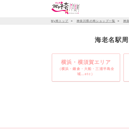
My袴トップ
＞
神奈川県の袴ショップ一覧
＞
神
海老名駅周
横浜・横須賀エリア
（横浜・鎌倉・大船・三浦半島全
域…etc）