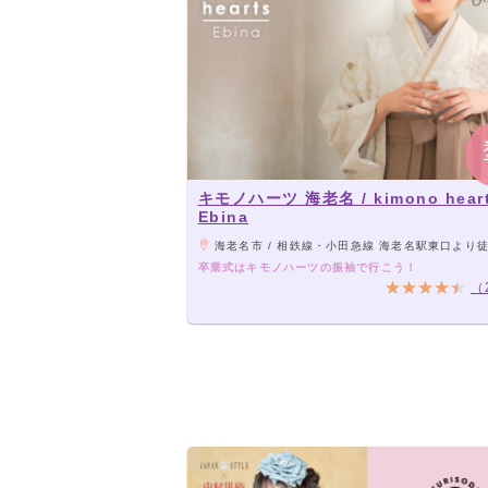
キモノハーツ 海老名 / kimono hear
Ebina
海老名市 / 相鉄線・小田急線 海老名駅東口より徒歩１分。ビナウォーク5番
卒業式はキモノハーツの振袖で行こう！
（