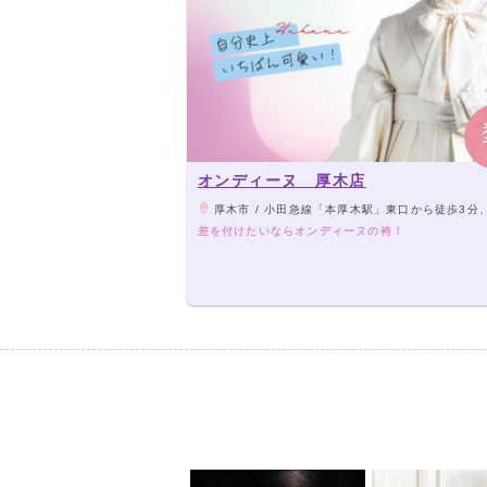
オンディーヌ 厚木店
厚木市 / 小田急線「本厚木駅」東口から徒歩3分、「スリーエスホテル厚木
差を付けたいならオンディーヌの袴！