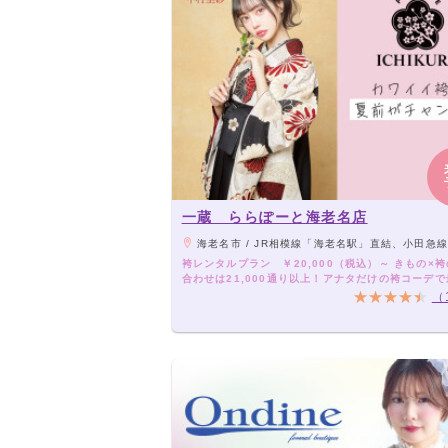
一蔵 ららぽーと海老名店
海老名市 / JR相模線「海老名駅」直結、小田急線「海老名駅」より徒歩3分、相模鉄道本線「海老名駅」よ
袴レンタルプラン ￥20,000（税込）～ きもの×
合わせは21,000通り以上！アナタだけの袴コーデ
卒業式を！
（