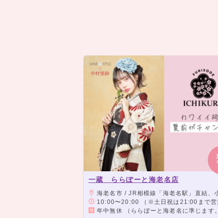
一蔵 ららぽーと海老名店
海老名市 / JR相模線「海老名駅」直結、小田急線「海老名駅」より徒歩3分、相模鉄道本線「海老名駅」より
10:00〜20:00 （※土日祝は21:00まで
年中無休 （ららぽーと海老名に準じます