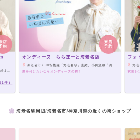
来店
来店
予約
予約
ts
オンディーヌ ららぽーと海老名店
フォ
海老名市 / JR相模線「海老名駅」直結、小田急線「海老名駅」より徒歩3分、相模鉄道本線「海老名駅」より徒歩4分
海老
館3F。
差を付けたいならオンディーヌの袴！
衣装レ
21件）
海老名駅周辺/海老名市/神奈川県の近くの袴ショップ