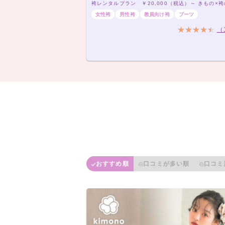
女性袴
男性袴
教員向け袴
ブーツ
（
おすすめ順
口コミが多い順
口コミ