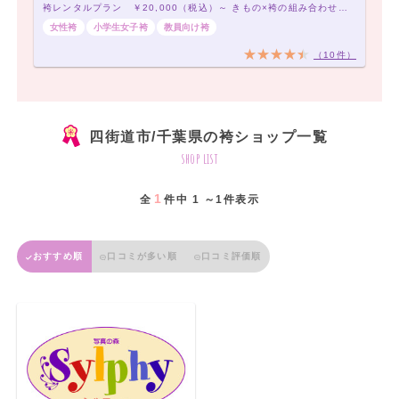
袴レンタルプラン ￥20,000（税込）～ きもの×袴の組み合わせは21,000通り以上！アナタだけの袴コーデで最高の卒業式を！
女性袴
小学生女子袴
教員向け袴
（10件）
四街道市/千葉県の袴ショップ一覧
shop list
1
全
件中 1 ～1件表示
おすすめ順
口コミが多い順
口コミ評価順