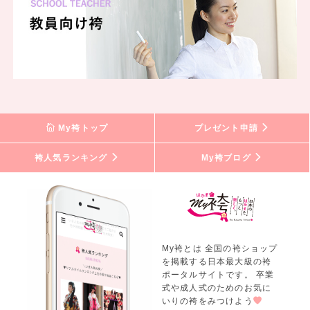
My袴トップ
プレゼント申請
袴人気ランキング
My袴ブログ
My袴とは 全国の袴ショップ
を掲載する日本最大級の袴
ポータルサイトです。 卒業
式や成人式のためのお気に
いりの袴をみつけよう