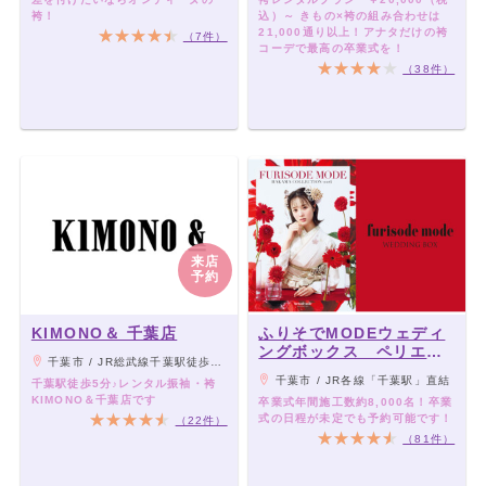
袴！
込）～ きもの×袴の組み合わせは
21,000通り以上！アナタだけの袴
（7件）
コーデで最高の卒業式を！
（38件）
来店
予約
KIMONO＆ 千葉店
ふりそでMODEウェディ
ングボックス ペリエ千
千葉市 / JR総武線千葉駅徒歩5分/京成千葉線千葉中央駅徒歩2分
葉店
千葉市 / JR各線「千葉駅」直結
千葉駅徒歩5分♪レンタル振袖・袴
KIMONO＆千葉店です
卒業式年間施工数約8,000名！卒業
式の日程が未定でも予約可能です！
（22件）
（81件）