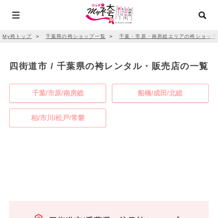
My袴トップ
＞
千葉県の袴ショップ一覧
＞
千葉・市原・南房総エリアの袴ショップ
四街道市 / 千葉県の袴レンタル・販売店の一覧
千葉/市原/南房総
船橋/成田/北総
柏/市川/松戸/常磐