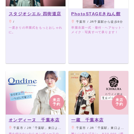
スタジオシエル 四街道店
PhotoSTAGEきねん館
/
千葉市 / JR千葉駅から徒歩8分
一度きりの卒業式をもっとおしゃれ
卒業衣裳一式・着付・ヘアセット・
に。
メイク・写真すべて承ります！
来店
来店
予約
予約
オンディーヌ 千葉本店
一蔵 千葉本店
千葉市 / JR「千葉駅」東口より徒歩7分、京成千葉線「千葉中央駅」より徒歩7分、千葉都市モノレール1号線「葭川公園駅」より徒歩2分
千葉市 / JR「千葉駅」東口より徒歩7分、京成千葉線「千葉中央駅」より徒歩7分、千葉都市モノレール1号線「葭川公園駅」より徒歩2分
差を付けたいならオンディーヌの
袴レンタルプラン ￥20,000（税