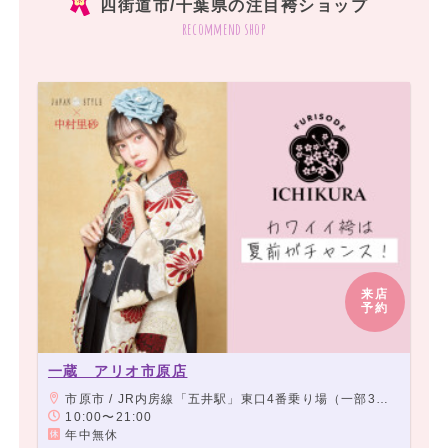
四街道市/千葉県の注目袴ショップ
recommend shop
来店
予約
一蔵 アリオ市原店
市原市 / JR内房線「五井駅」東口4番乗り場（一部3番乗り場）よりバスにて約6分、「アリオ市原」下車徒歩2分
10:00〜21:00
年中無休