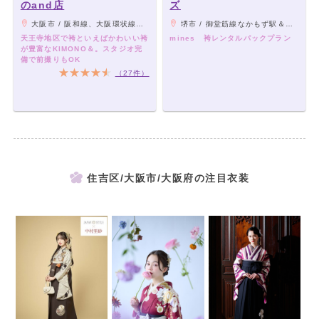
のand店
ズ
大阪市 / 阪和線、大阪環状線、大和路線「JR天王寺駅」下車「ミオステーション1F中央口」より徒歩5分。 大阪メトロ御堂筋線「天王寺駅」下車「西改札」より徒歩5分。 大阪メトロ谷町線「阿部野駅」下車「北改札、1番出口」より徒歩3分。 阪堺電車「阿部野駅」下車徒歩3分。
堺市 / 御堂筋線なかもず駅＆南海中百舌鳥駅下車 徒歩30秒
天王寺地区で袴といえばかわいい袴
mines 袴レンタルパックプラン
が豊富なKIMONO＆。スタジオ完
備で前撮りもOK
（27件）
住吉区/大阪市/大阪府の注目衣装