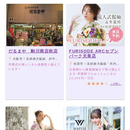
来店
予約
だるまや 駒川商店街店
FURISODE ARCセブン
パーク天美店
大阪市 / 近鉄南大阪線、針中野駅徒歩3分/地下鉄谷町線 駒川中野駅徒歩5分
松原市 / 近鉄南大阪線「河内天美」駅より徒歩15分
卒業式の袴レンタル多数取り揃えて
います！
古典柄から最新振袖まで取り揃えて
ます♪卒業袴フルセットレンタル
15,300円～◎◎
（4件）