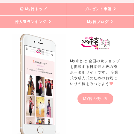
My袴トップ
プレゼント申請
袴人気ランキング
My袴ブログ
My袴とは 全国の袴ショップ
を掲載する日本最大級の袴
ポータルサイトです。 卒業
式や成人式のためのお気に
いりの袴をみつけよう
MY袴の使い方