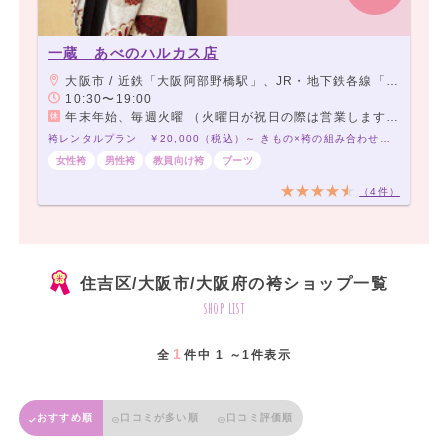
一蔵 あべのハルカス店
大阪市 / 近鉄「大阪阿部野橋駅」、JR・地下鉄各線「天王寺駅」、阪堺上町線「天王寺駅前駅」 よりすぐ
10:30〜19:00
年末年始、毎週火曜 （火曜日が祝日の際は営業します。）
袴レンタルプラン ￥20,000（税込）～ きもの×袴の組み合わせは21,000通り以上！アナタだけの袴コーデで最高の卒業式を！
女性袴
男性袴
教員向け袴
ブーツ
（4件）
住吉区/大阪市/大阪府の袴ショップ一覧
shop list
1
全
件中 1 ～1件表示
おすすめ順
口コミが多い順
口コミ評価順