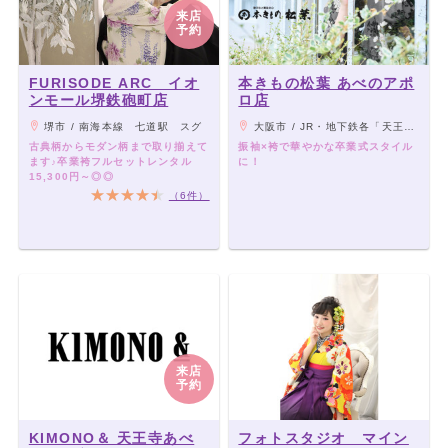
来店
予約
FURISODE ARC イオ
本きもの松葉 あべのアポ
ンモール堺鉄砲町店
ロ店
堺市 / 南海本線 七道駅 スグ
大阪市 / JR・地下鉄各「天王寺駅」、近鉄大阪線「大阪阿部野橋駅」から徒歩5分
古典柄からモダン柄まで取り揃えて
振袖×袴で華やかな卒業式スタイル
ます♪卒業袴フルセットレンタル
に！
15,300円～◎◎
（6件）
来店
予約
KIMONO＆ 天王寺あべ
フォトスタジオ マイン