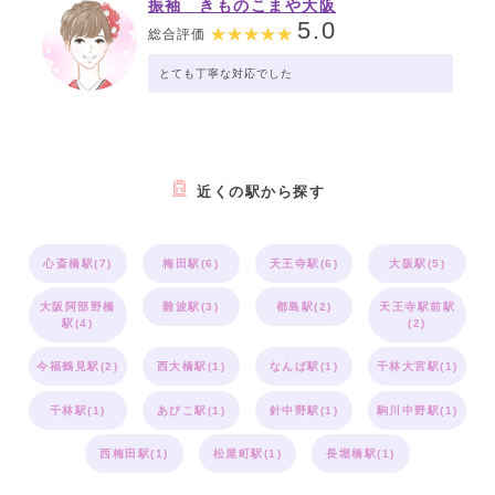
振袖 きものこまや大阪
5.0
総合評価
とても丁寧な対応でした
近くの駅から探す
心斎橋駅(7)
梅田駅(6)
天王寺駅(6)
大阪駅(5)
大阪阿部野橋
難波駅(3)
都島駅(2)
天王寺駅前駅
駅(4)
(2)
今福鶴見駅(2)
西大橋駅(1)
なんば駅(1)
千林大宮駅(1)
千林駅(1)
あびこ駅(1)
針中野駅(1)
駒川中野駅(1)
西梅田駅(1)
松屋町駅(1)
長堀橋駅(1)