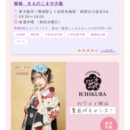
振袖 きものこまや大阪
東大阪市 / 難波駅より近鉄布施駅 南西出口徒歩3分 アーケード商店街角から2店目 当店前に駐車スペース有り
09:30〜18:00
毎週木曜 （第四水曜日）
早朝6時よりヘアメイク、着付！格安レンタルセット14500円～34500円！200種類以上～！
女性袴
男性袴
小学生女子袴
小学生男子袴
教員向け袴
ブーツ
（136件）
来店
予約