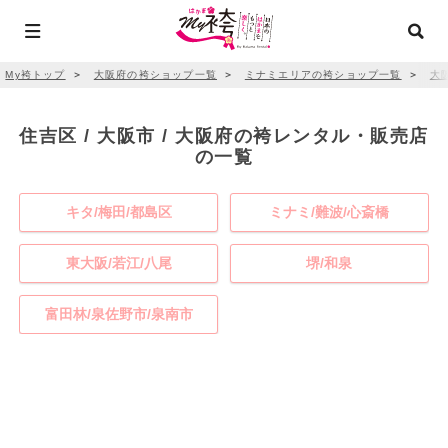
My袴トップ
＞
大阪府の袴ショップ一覧
＞
ミナミエリアの袴ショップ一覧
＞
大
住吉区 / 大阪市 / 大阪府の袴レンタル・販売店
の一覧
キタ/梅田/都島区
ミナミ/難波/心斎橋
東大阪/若江/八尾
堺/和泉
富田林/泉佐野市/泉南市