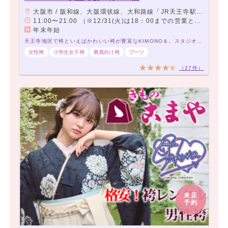
大阪市 / 阪和線、大阪環状線、大和路線「JR天王寺駅」下車「ミオステーション1F中央口」より徒歩5分。 大阪メトロ御堂筋線「天王寺駅」下車「西改札」より徒歩5分。 大阪メトロ谷町線「阿部野駅」下車「北改札、1番出口」より徒歩3分。 阪堺電車「阿部野駅」下車徒歩3分。
11:00〜21:00 （※12/31(火)は18：00までの営業となります。この日の予約受付可能時間は16：30までとなります。）
年末年始
天王寺地区で袴といえばかわいい袴が豊富なKIMONO＆。スタジオ完備で前撮りもOK
女性袴
小学生女子袴
教員向け袴
ブーツ
（27件）
来店
予約