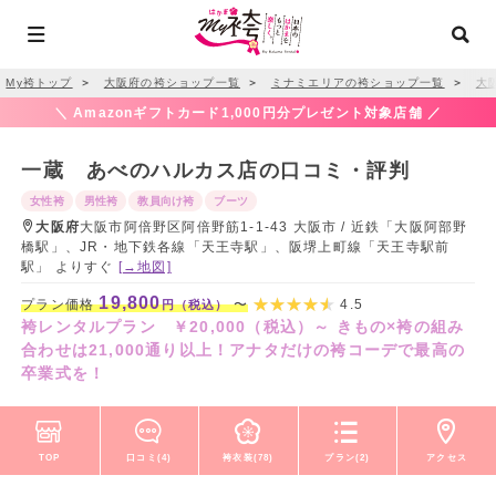
My袴トップ
＞
大阪府の袴ショップ一覧
＞
ミナミエリアの袴ショップ一覧
＞
大
＼ Amazonギフトカード1,000円分プレゼント対象店舗 ／
一蔵 あべのハルカス店の口コミ・評判
女性袴
男性袴
教員向け袴
ブーツ
大阪府
大阪市阿倍野区阿倍野筋1-1-43 大阪市 / 近鉄「大阪阿部野
橋駅」、JR・地下鉄各線「天王寺駅」、阪堺上町線「天王寺駅前
駅」 よりすぐ
[→地図]
19,800
プラン価格
〜
4.5
円（税込）
袴レンタルプラン ￥20,000（税込）～ きもの×袴の組み
合わせは21,000通り以上！アナタだけの袴コーデで最高の
卒業式を！
TOP
口コミ(4)
袴衣装(78)
プラン(2)
アクセス