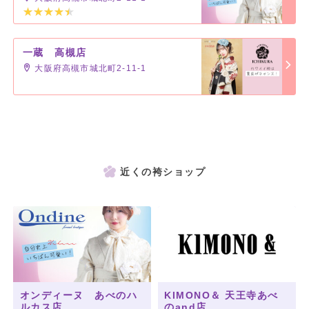
一蔵 高槻店
大阪府高槻市城北町2-11-1
近くの袴ショップ
オンディーヌ あべのハ
KIMONO＆ 天王寺あべ
ルカス店
のand店