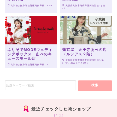
 大阪府大阪市阿倍野区阿倍野筋1-1-43
 大阪府大阪市阿倍野区阿倍野筋2丁目1-
40
ふりそでMODEウェディ
菊京屋 天王寺あべの店
ングボックス あべのキ
（ルシアス２階）
ューズモール店
 大阪府大阪市阿倍野区阿倍野筋1-5-
1（あべのルシアス2階）
 大阪府大阪市阿倍野区阿倍野筋1-6-1
検索
最近チェックした袴ショップ
history