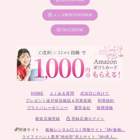
INSTAGRAM
メンズ袴INSTAGRAM
FACEBOOK
HOME
よくある質問
式当日に向けて
プレゼント送付状況確認＆写真投稿
利用規約
プライバシーポリシー
運営会社
採用情報
新規店舗登録
登録店舗ログイン
関連サイト
振袖レンタル口コミ情報サイト『My振袖』
ライフイベント業界”特化型”求人サイト『My求人』