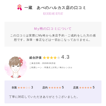
一蔵 あべのハルカス店の口コミ
kuchikomi report
My袴の口コミについて
この口コミは実際にMy袴から来店予約・ご成約をした方の感
想です。加筆・修正などは一切おこなっておりません。
4.3
総合評価
ご来店日時：2026年06月頃
ご利用シーン：卒業式 (大学)／袴のレンタル
3
5
5
衣装
★★★☆☆
店内
★★★★★
店員
★★★★★
丁寧に対応していただきありがとうございました。