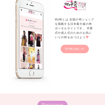
My袴とは 全国の袴ショップ
を掲載する日本最大級の袴
ポータルサイトです。 卒業
式や成人式のためのお気に
いりの袴をみつけよう
MY袴の使い方