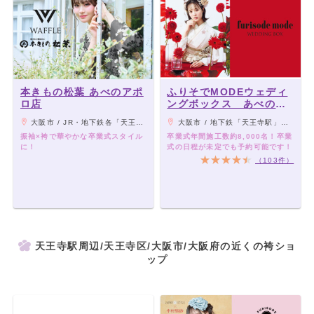
本きもの松葉 あべのアポ
ふりそでMODEウェディ
ロ店
ングボックス あべのキ
ューズモール店
大阪市 / JR・地下鉄各「天王寺駅」、近鉄大阪線「大阪阿部野橋駅」から徒歩5分
大阪市 / 地下鉄「天王寺駅」「阿倍野駅」直結、JR「天王寺駅」南口より徒歩3分、近鉄「大阪阿部野橋駅」西改札より徒歩3分
振袖×袴で華やかな卒業式スタイル
卒業式年間施工数約8,000名！卒業
に！
式の日程が未定でも予約可能です！
（103件）
天王寺駅周辺/天王寺区/大阪市/大阪府の近くの袴ショ
ップ