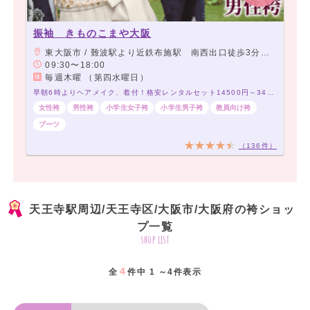
振袖 きものこまや大阪
東大阪市 / 難波駅より近鉄布施駅 南西出口徒歩3分 アーケード商店街角から2店目 当店前に駐車スペース有り
09:30〜18:00
毎週木曜 （第四水曜日）
早朝6時よりヘアメイク、着付！格安レンタルセット14500円～34500円！200種類以上～！
女性袴
男性袴
小学生女子袴
小学生男子袴
教員向け袴
ブーツ
（136件）
天王寺駅周辺/天王寺区/大阪市/大阪府の袴ショッ
プ一覧
shop list
4
全
件中 1 ～4件表示