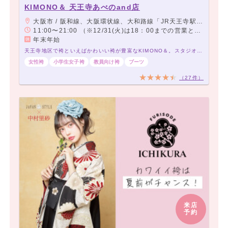
KIMONO＆ 天王寺あべのand店
大阪市 / 阪和線、大阪環状線、大和路線「JR天王寺駅」下車「ミオステーション1F中央口」より徒歩5分。 大阪メトロ御堂筋線「天王寺駅」下車「西改札」より徒歩5分。 大阪メトロ谷町線「阿部野駅」下車「北改札、1番出口」より徒歩3分。 阪堺電車「阿部野駅」下車徒歩3分。
11:00〜21:00 （※12/31(火)は18：00までの営業となります。この日の予約受付可能時間は16：30までとなります。）
年末年始
天王寺地区で袴といえばかわいい袴が豊富なKIMONO＆。スタジオ完備で前撮りもOK
女性袴
小学生女子袴
教員向け袴
ブーツ
（27件）
来店
予約