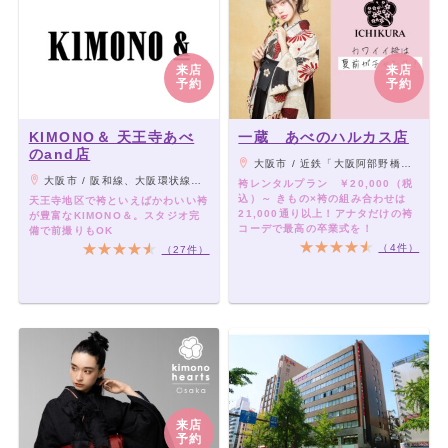
来店
来店
予約
予約
KIMONO＆ 天王寺あべ
一蔵 あべのハルカス店
のand店
大阪市 / 近鉄「大阪阿部野橋駅」、JR・地下鉄各線「天王寺駅」、阪堺上町線「天王寺駅前駅」 よりすぐ
大阪市 / 阪和線、大阪環状線、大和路線「JR天王寺駅」下車「ミオステーション1F中央口」より徒歩5分。 大阪メトロ御堂筋線「天王寺駅」下車「西改札」より徒歩5分。 大阪メトロ谷町線「阿部野駅」下車「北改札、1番出口」より徒歩3分。 阪堺電車「阿部野駅」下車徒歩3分。
袴レンタルプラン ￥20,000（税
込）～ きもの×袴の組み合わせは
天王寺地区で袴といえばかわいい袴
21,000通り以上！アナタだけの袴
が豊富なKIMONO＆。スタジオ完
コーデで最高の卒業式を！
備で前撮りもOK
（4件）
（27件）
来店
予約