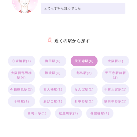
とても丁寧な対応でした
近くの駅から探す
心斎橋駅(7)
梅田駅(6)
天王寺駅(6)
大阪駅(5)
大阪阿部野橋
難波駅(3)
都島駅(2)
天王寺駅前駅
駅(4)
(2)
今福鶴見駅(2)
西大橋駅(1)
なんば駅(1)
千林大宮駅(1)
千林駅(1)
あびこ駅(1)
針中野駅(1)
駒川中野駅(1)
西梅田駅(1)
松屋町駅(1)
長堀橋駅(1)