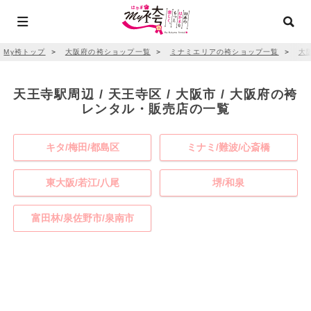
My袴トップ
＞
大阪府の袴ショップ一覧
＞
ミナミエリアの袴ショップ一覧
＞
大
天王寺駅周辺 / 天王寺区 / 大阪市 / 大阪府の袴
レンタル・販売店の一覧
キタ/梅田/都島区
ミナミ/難波/心斎橋
東大阪/若江/八尾
堺/和泉
富田林/泉佐野市/泉南市