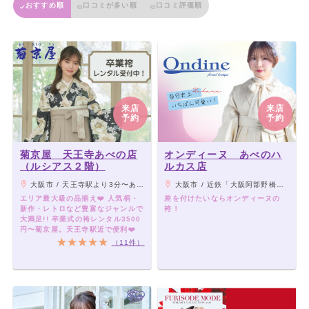
おすすめ順
口コミが多い順
口コミ評価順
来店
来店
予約
予約
菊京屋 天王寺あべの店
オンディーヌ あべのハ
（ルシアス２階）
ルカス店
大阪市 / 天王寺駅より3分〜あべのルシアスの2階
大阪市 / 近鉄「大阪阿部野橋駅」、JR・地下鉄各線「天王寺駅」、阪堺上町線「天王寺駅前駅」 よりすぐ
エリア最大級の品揃え❤️ 人気柄・
差を付けたいならオンディーヌの
新作・レトロなど豊富なジャンルで
袴！
大満足!! 卒業式の袴レンタル3500
円〜菊京屋。天王寺駅近で便利❤️
（11件）