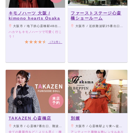
キモノハーツ 大阪 /
ファーストステージ心斎
kimono hearts Osaka
橋ショールーム
大阪市 / 地下鉄心斎橋駅4B出口大丸側より南へ、なんば駅14番出口より北へ徒歩2分（グリコ・かに道楽の看板近くの御堂筋沿いドンキホーテ向かいの2Fに一蘭があるビルの6F）
大阪市 / 近鉄難波駅25番出口から北へ徒歩2分／地下鉄心斎橋駅4～8OPA出口から南へ徒歩5分 （スポタカさんの北隣が日興ビル、その8階です）
ハカマもキモノハーツで可愛く行こ
う！
（71件）
来店
予約
TAKAZEN 心斎橋店
別嬪
大阪市 / 心斎橋7番出口、難波駅25番出口から徒歩3分
大阪市 / 心斎橋駅より東へ徒歩5分
全ての最新作をどこよりも早く・種
アンティーク着物＆袴レンタルあり