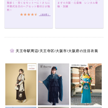
類多く・安くをモットーに！さらに
ます☆大阪・心斎橋 レンタル着
卒業式当日のヘアセット着付けが無
物・別嬪
料！
（89件）
天王寺駅周辺/天王寺区/大阪市/大阪府の注目衣装