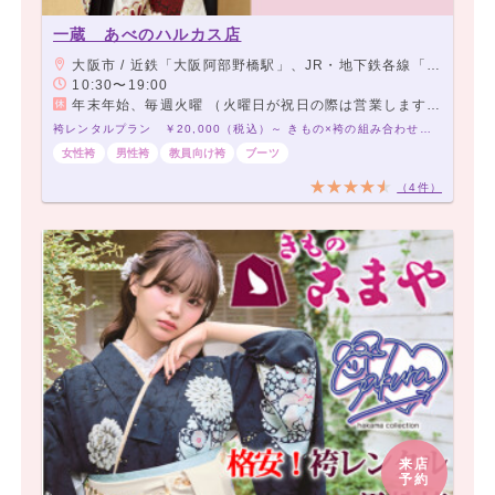
一蔵 あべのハルカス店
大阪市 / 近鉄「大阪阿部野橋駅」、JR・地下鉄各線「天王寺駅」、阪堺上町線「天王寺駅前駅」 よりすぐ
10:30〜19:00
年末年始、毎週火曜 （火曜日が祝日の際は営業します。）
袴レンタルプラン ￥20,000（税込）～ きもの×袴の組み合わせは21,000通り以上！アナタだけの袴コーデで最高の卒業式を！
女性袴
男性袴
教員向け袴
ブーツ
（4件）
来店
予約