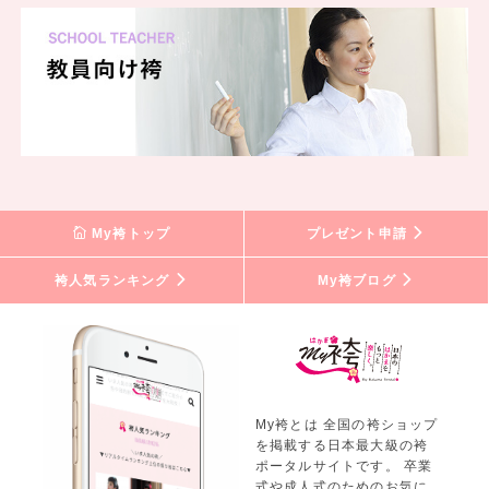
My袴トップ
プレゼント申請
袴人気ランキング
My袴ブログ
My袴とは 全国の袴ショップ
を掲載する日本最大級の袴
ポータルサイトです。 卒業
式や成人式のためのお気に