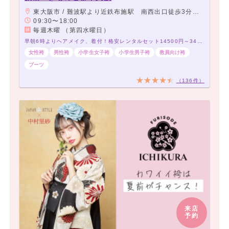
東大阪市 / 難波駅より近鉄布施駅 南西出口徒歩3分 アーケード商店街角から2店目 当店前に駐車スペース有り
09:30〜18:00
毎週木曜 （第四水曜日）
早朝6時よりヘアメイク、着付！格安レンタルセット14500円～34500円！200種類以上～！
女性袴
男性袴
小学生女子袴
小学生男子袴
教員向け袴
ブーツ
（136件）
来店
予約