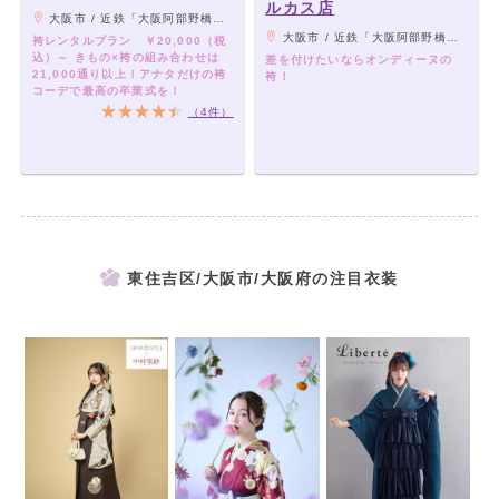
ルカス店
大阪市 / 近鉄「大阪阿部野橋駅」、JR・地下鉄各線「天王寺駅」、阪堺上町線「天王寺駅前駅」 よりすぐ
大阪市 / 近鉄「大阪阿部野橋駅」、JR・地下鉄各線「天王寺駅」、阪堺上町線「天王寺駅前駅」 よりすぐ
袴レンタルプラン ￥20,000（税
込）～ きもの×袴の組み合わせは
差を付けたいならオンディーヌの
21,000通り以上！アナタだけの袴
袴！
コーデで最高の卒業式を！
（4件）
東住吉区/大阪市/大阪府の注目衣装