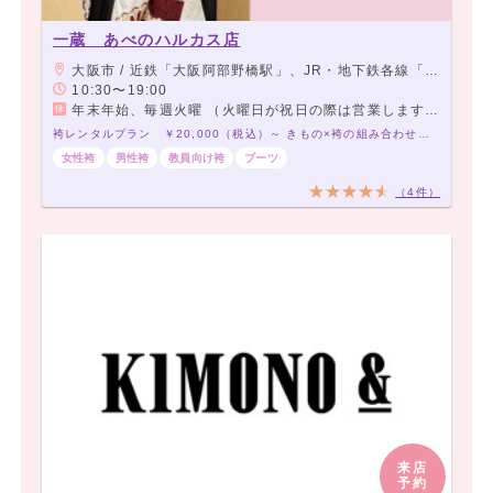
一蔵 あべのハルカス店
大阪市 / 近鉄「大阪阿部野橋駅」、JR・地下鉄各線「天王寺駅」、阪堺上町線「天王寺駅前駅」 よりすぐ
10:30〜19:00
年末年始、毎週火曜 （火曜日が祝日の際は営業します。）
袴レンタルプラン ￥20,000（税込）～ きもの×袴の組み合わせは21,000通り以上！アナタだけの袴コーデで最高の卒業式を！
女性袴
男性袴
教員向け袴
ブーツ
（4件）
来店
予約