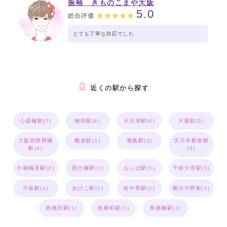
振袖 きものこまや大阪
5.0
総合評価
とても丁寧な対応でした
近くの駅から探す
心斎橋駅(7)
梅田駅(6)
天王寺駅(6)
大阪駅(5)
大阪阿部野橋
難波駅(3)
都島駅(2)
天王寺駅前駅
駅(4)
(2)
今福鶴見駅(2)
西大橋駅(1)
なんば駅(1)
千林大宮駅(1)
千林駅(1)
あびこ駅(1)
針中野駅(1)
駒川中野駅(1)
西梅田駅(1)
松屋町駅(1)
長堀橋駅(1)