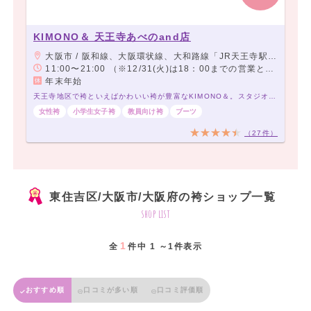
KIMONO＆ 天王寺あべのand店
大阪市 / 阪和線、大阪環状線、大和路線「JR天王寺駅」下車「ミオステーション1F中央口」より徒歩5分。 大阪メトロ御堂筋線「天王寺駅」下車「西改札」より徒歩5分。 大阪メトロ谷町線「阿部野駅」下車「北改札、1番出口」より徒歩3分。 阪堺電車「阿部野駅」下車徒歩3分。
11:00〜21:00 （※12/31(火)は18：00までの営業となります。この日の予約受付可能時間は16：30までとなります。）
年末年始
天王寺地区で袴といえばかわいい袴が豊富なKIMONO＆。スタジオ完備で前撮りもOK
女性袴
小学生女子袴
教員向け袴
ブーツ
（27件）
東住吉区/大阪市/大阪府の袴ショップ一覧
shop list
1
全
件中 1 ～1件表示
おすすめ順
口コミが多い順
口コミ評価順