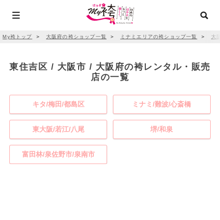
My袴トップ
＞
大阪府の袴ショップ一覧
＞
ミナミエリアの袴ショップ一覧
＞
大
東住吉区 / 大阪市 / 大阪府の袴レンタル・販売
店の一覧
キタ/梅田/都島区
ミナミ/難波/心斎橋
東大阪/若江/八尾
堺/和泉
富田林/泉佐野市/泉南市