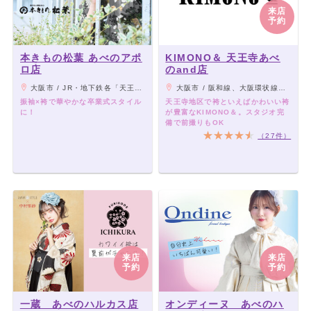
来店
予約
本きもの松葉 あべのアポ
KIMONO＆ 天王寺あべ
ロ店
のand店
大阪市 / JR・地下鉄各「天王寺駅」、近鉄大阪線「大阪阿部野橋駅」から徒歩5分
大阪市 / 阪和線、大阪環状線、大和路線「JR天王寺駅」下車「ミオステーション1F中央口」より徒歩5分。 大阪メトロ御堂筋線「天王寺駅」下車「西改札」より徒歩5分。 大阪メトロ谷町線「阿部野駅」下車「北改札、1番出口」より徒歩3分。 阪堺電車「阿部野駅」下車徒歩3分。
振袖×袴で華やかな卒業式スタイル
天王寺地区で袴といえばかわいい袴
に！
が豊富なKIMONO＆。スタジオ完
備で前撮りもOK
（27件）
来店
来店
予約
予約
一蔵 あべのハルカス店
オンディーヌ あべのハ