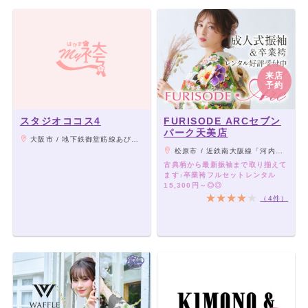
来店
予約
スタジオココス4
FURISODE ARCセブン
パーク天美店
大阪市 / 地下鉄御堂筋線あびこ駅徒歩3分
松原市 / 近鉄南大阪線「河内天美」駅より徒歩15分
古典柄から最新振袖まで取り揃えて
ます♪卒業袴フルセットレンタル
15,300円～◎◎
（4件）