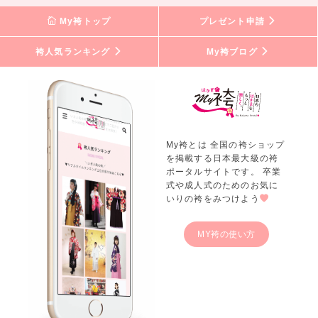
My袴トップ
プレゼント申請
袴人気ランキング
My袴ブログ
My袴とは 全国の袴ショップ
を掲載する日本最大級の袴
ポータルサイトです。 卒業
式や成人式のためのお気に
いりの袴をみつけよう
MY袴の使い方