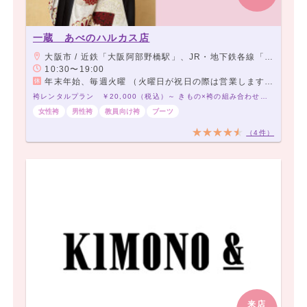
一蔵 あべのハルカス店
大阪市 / 近鉄「大阪阿部野橋駅」、JR・地下鉄各線「天王寺駅」、阪堺上町線「天王寺駅前駅」 よりすぐ
10:30〜19:00
年末年始、毎週火曜 （火曜日が祝日の際は営業します。）
袴レンタルプラン ￥20,000（税込）～ きもの×袴の組み合わせは21,000通り以上！アナタだけの袴コーデで最高の卒業式を！
女性袴
男性袴
教員向け袴
ブーツ
（4件）
来店