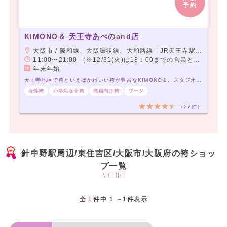
予約
KIMONO＆ 天王寺あべのand店
大阪市 / 阪和線、大阪環状線、大和路線「JR天王寺駅」下車「ミオステーション1F中央口」より徒歩5分。 大阪メトロ御堂筋線「天王寺駅」下車「西改札」より徒歩5分。 大阪メトロ谷町線「阿部野駅」下車「北改札、1番出口」より徒歩3分。 阪堺電車「阿部野駅」下車徒歩3分。
11:00〜21:00 （※12/31(火)は18：00までの営業となります。この日の予約受付可能時間は16：30までとなります。）
年末年始
天王寺地区で袴といえばかわいい袴が豊富なKIMONO＆。スタジオ完備で前撮りもOK
女性袴
小学生女子袴
教員向け袴
ブーツ
（27件）
針中野駅周辺/東住吉区/大阪市/大阪府の袴ショッ
プ一覧
shop list
1
全
件中 1 ～1件表示