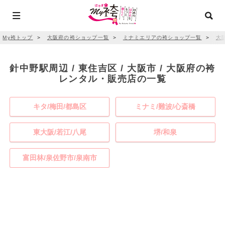
My袴トップ
＞
大阪府の袴ショップ一覧
＞
ミナミエリアの袴ショップ一覧
＞
大
針中野駅周辺 / 東住吉区 / 大阪市 / 大阪府の袴
レンタル・販売店の一覧
キタ/梅田/都島区
ミナミ/難波/心斎橋
東大阪/若江/八尾
堺/和泉
富田林/泉佐野市/泉南市