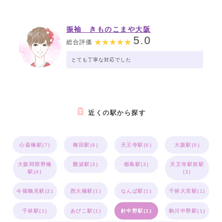
振袖 きものこまや大阪
5.0
総合評価
とても丁寧な対応でした
近くの駅から探す
心斎橋駅(7)
梅田駅(6)
天王寺駅(6)
大阪駅(5)
大阪阿部野橋
難波駅(3)
都島駅(2)
天王寺駅前駅
駅(4)
(2)
今福鶴見駅(2)
西大橋駅(1)
なんば駅(1)
千林大宮駅(1)
千林駅(1)
あびこ駅(1)
針中野駅(1)
駒川中野駅(1)