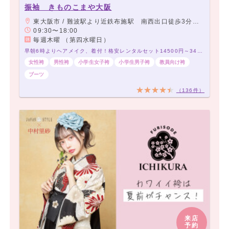
振袖 きものこまや大阪
東大阪市 / 難波駅より近鉄布施駅 南西出口徒歩3分 アーケード商店街角から2店目 当店前に駐車スペース有り
09:30〜18:00
毎週木曜 （第四水曜日）
早朝6時よりヘアメイク、着付！格安レンタルセット14500円～34500円！200種類以上～！
女性袴
男性袴
小学生女子袴
小学生男子袴
教員向け袴
ブーツ
（136件）
来店
予約