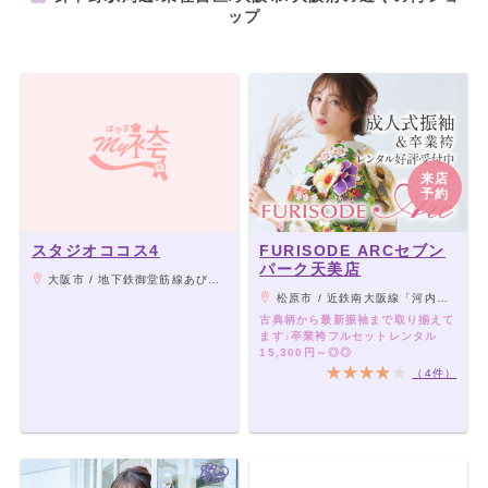
ップ
来店
予約
スタジオココス4
FURISODE ARCセブン
パーク天美店
大阪市 / 地下鉄御堂筋線あびこ駅徒歩3分
松原市 / 近鉄南大阪線「河内天美」駅より徒歩15分
古典柄から最新振袖まで取り揃えて
ます♪卒業袴フルセットレンタル
15,300円～◎◎
（4件）