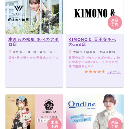
来店
予約
本きもの松葉 あべのアポ
KIMONO＆ 天王寺あべ
ロ店
のand店
大阪市 / JR・地下鉄各「天王寺駅」、近鉄大阪線「大阪阿部野橋駅」から徒歩5分
大阪市 / 阪和線、大阪環状線、大和路線「JR天王寺駅」下車「ミオステーション1F中央口」より徒歩5分。 大阪メトロ御堂筋線「天王寺駅」下車「西改札」より徒歩5分。 大阪メトロ谷町線「阿部野駅」下車「北改札、1番出口」より徒歩3分。 阪堺電車「阿部野駅」下車徒歩3分。
振袖×袴で華やかな卒業式スタイル
天王寺地区で袴といえばかわいい袴
に！
が豊富なKIMONO＆。スタジオ完
備で前撮りもOK
（27件）
来店
来店
予約
予約