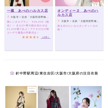
一蔵 あべのハルカス店
オンディーヌ あべのハ
ルカス店
大阪市 / 近鉄「大阪阿部野橋駅」、JR・地下鉄各線「天王寺駅」、阪堺上町線「天王寺駅前駅」 よりすぐ
大阪市 / 近鉄「大阪阿部野橋駅」、JR・地下鉄各線「天王寺駅」、阪堺上町線「天王寺駅前駅」 よりすぐ
袴レンタルプラン ￥20,000（税
込）～ きもの×袴の組み合わせは
差を付けたいならオンディーヌの
21,000通り以上！アナタだけの袴
袴！
コーデで最高の卒業式を！
（4件）
針中野駅周辺/東住吉区/大阪市/大阪府の注目衣装