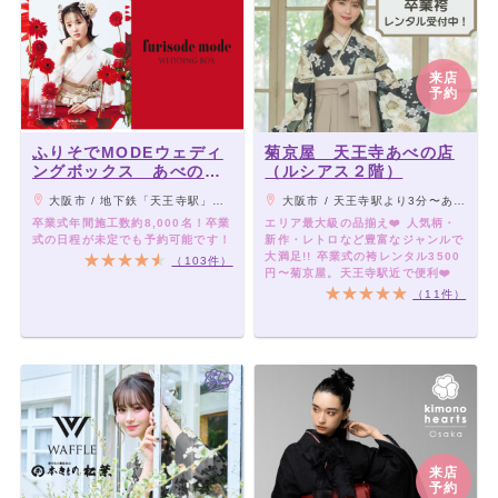
来店
予約
ふりそでMODEウェディ
菊京屋 天王寺あべの店
ングボックス あべのキ
（ルシアス２階）
ューズモール店
大阪市 / 地下鉄「天王寺駅」「阿倍野駅」直結、JR「天王寺駅」南口より徒歩3分、近鉄「大阪阿部野橋駅」西改札より徒歩3分
大阪市 / 天王寺駅より3分〜あべのルシアスの2階
卒業式年間施工数約8,000名！卒業
エリア最大級の品揃え❤️ 人気柄・
式の日程が未定でも予約可能です！
新作・レトロなど豊富なジャンルで
大満足!! 卒業式の袴レンタル3500
（103件）
円〜菊京屋。天王寺駅近で便利❤️
（11件）
来店
予約