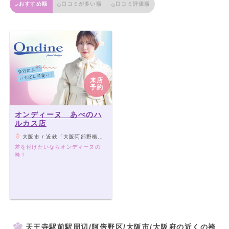
おすすめ順
口コミが多い順
口コミ評価順
来店
予約
オンディーヌ あべのハ
ルカス店
大阪市 / 近鉄「大阪阿部野橋駅」、JR・地下鉄各線「天王寺駅」、阪堺上町線「天王寺駅前駅」 よりすぐ
差を付けたいならオンディーヌの
袴！
天王寺駅前駅周辺/阿倍野区/大阪市/大阪府の近くの袴