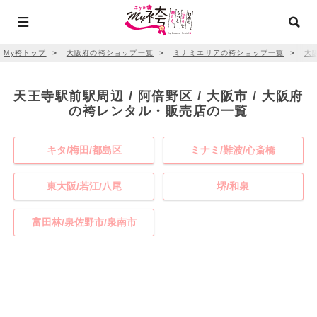
My袴トップ
＞
大阪府の袴ショップ一覧
＞
ミナミエリアの袴ショップ一覧
＞
大
天王寺駅前駅周辺 / 阿倍野区 / 大阪市 / 大阪府
の袴レンタル・販売店の一覧
キタ/梅田/都島区
ミナミ/難波/心斎橋
東大阪/若江/八尾
堺/和泉
富田林/泉佐野市/泉南市