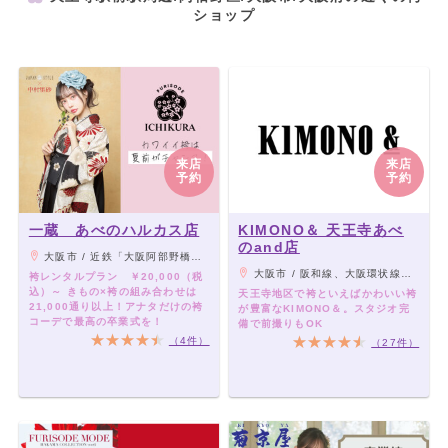
ショップ
来店
来店
予約
予約
一蔵 あべのハルカス店
KIMONO＆ 天王寺あべ
のand店
大阪市 / 近鉄「大阪阿部野橋駅」、JR・地下鉄各線「天王寺駅」、阪堺上町線「天王寺駅前駅」 よりすぐ
大阪市 / 阪和線、大阪環状線、大和路線「JR天王寺駅」下車「ミオステーション1F中央口」より徒歩5分。 大阪メトロ御堂筋線「天王寺駅」下車「西改札」より徒歩5分。 大阪メトロ谷町線「阿部野駅」下車「北改札、1番出口」より徒歩3分。 阪堺電車「阿部野駅」下車徒歩3分。
袴レンタルプラン ￥20,000（税
込）～ きもの×袴の組み合わせは
天王寺地区で袴といえばかわいい袴
21,000通り以上！アナタだけの袴
が豊富なKIMONO＆。スタジオ完
コーデで最高の卒業式を！
備で前撮りもOK
（4件）
（27件）