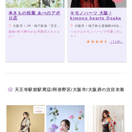
本きもの松葉 あべのアポ
キモノハーツ 大阪 /
ロ店
kimono hearts Osaka
大阪市 / JR・地下鉄各「天王寺駅」、近鉄大阪線「大阪阿部野橋駅」から徒歩5分
大阪市 / 地下鉄心斎橋駅4B出口大丸側より南へ、なんば駅14番出口より北へ徒歩2分（グリコ・かに道楽の看板近くの御堂筋沿いドンキホーテ向かいの2Fに一蘭があるビルの6F）
振袖×袴で華やかな卒業式スタイル
ハカマもキモノハーツで可愛く行こ
に！
う！
（71件）
天王寺駅前駅周辺/阿倍野区/大阪市/大阪府の注目衣装