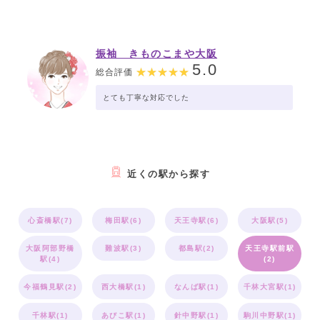
振袖 きものこまや大阪
5.0
総合評価
とても丁寧な対応でした
近くの駅から探す
心斎橋駅(7)
梅田駅(6)
天王寺駅(6)
大阪駅(5)
大阪阿部野橋
難波駅(3)
都島駅(2)
天王寺駅前駅
駅(4)
(2)
今福鶴見駅(2)
西大橋駅(1)
なんば駅(1)
千林大宮駅(1)
千林駅(1)
あびこ駅(1)
針中野駅(1)
駒川中野駅(1)