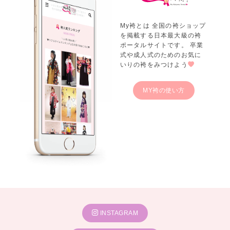
My袴とは 全国の袴ショップ
を掲載する日本最大級の袴
ポータルサイトです。 卒業
式や成人式のためのお気に
いりの袴をみつけよう
MY袴の使い方
INSTAGRAM