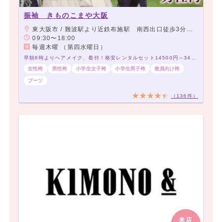
振袖 きものこまや大阪
東大阪市 / 難波駅より近鉄布施駅 南西出口徒歩3分 アーケード商店街角から2店目 当店前に駐車スペース有り
09:30〜18:00
毎週木曜 （第四水曜日）
早朝6時よりヘアメイク、着付！格安レンタルセット14500円～34500円！200種類以上～！
女性袴
男性袴
小学生女子袴
小学生男子袴
教員向け袴
ブーツ
（136件）
来店