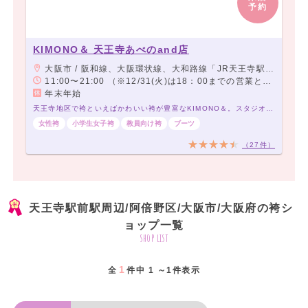
予約
KIMONO＆ 天王寺あべのand店
大阪市 / 阪和線、大阪環状線、大和路線「JR天王寺駅」下車「ミオステーション1F中央口」より徒歩5分。 大阪メトロ御堂筋線「天王寺駅」下車「西改札」より徒歩5分。 大阪メトロ谷町線「阿部野駅」下車「北改札、1番出口」より徒歩3分。 阪堺電車「阿部野駅」下車徒歩3分。
11:00〜21:00 （※12/31(火)は18：00までの営業となります。この日の予約受付可能時間は16：30までとなります。）
年末年始
天王寺地区で袴といえばかわいい袴が豊富なKIMONO＆。スタジオ完備で前撮りもOK
女性袴
小学生女子袴
教員向け袴
ブーツ
（27件）
天王寺駅前駅周辺/阿倍野区/大阪市/大阪府の袴シ
ョップ一覧
shop list
1
全
件中 1 ～1件表示