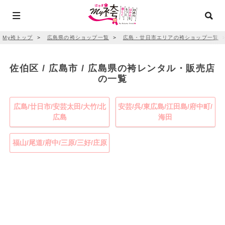
My袴トップ
＞
広島県の袴ショップ一覧
＞
広島・廿日市エリアの袴ショップ一覧
佐伯区 / 広島市 / 広島県の袴レンタル・販売店
の一覧
広島/廿日市/安芸太田/大竹/北
安芸/呉/東広島/江田島/府中町/
広島
海田
福山/尾道/府中/三原/三好/庄原