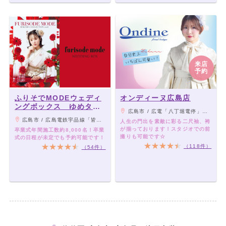
来店
予約
ふりそでMODEウェディ
オンディーヌ広島店
ングボックス ゆめタウ
広島市 / 広電「八丁堀電停」から徒歩5分
ン広島店
広島市 / 広島電鉄宇品線「皆実町六丁目駅」より徒歩4分
人生の門出を素敵に彩る二尺袖、袴
が揃っております！スタジオでの前
卒業式年間施工数約8,000名！卒業
撮りも可能です☆
式の日程が未定でも予約可能です！
（118件）
（54件）