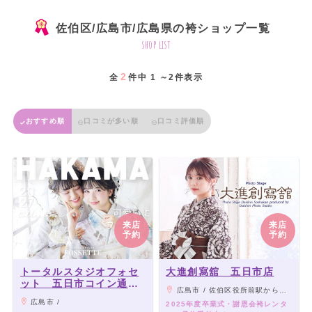
佐伯区/広島市/広島県の袴ショップ一覧
shop list
2
全
件中 1 ～2件表示
おすすめ順
口コミが多い順
口コミ評価順
来店
来店
予約
予約
トータルスタジオフォセ
大進創寫舘 五日市店
ット 五日市コイン通り
広島市 / 佐伯区役所前駅から徒歩15分
店
広島市 /
2025年度卒業式・謝恩会袴レンタ