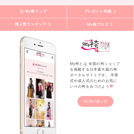
My袴トップ
プレゼント申請
袴人気ランキング
My袴ブログ
My袴とは 全国の袴ショップ
を掲載する日本最大級の袴
ポータルサイトです。 卒業
式や成人式のためのお気に
いりの袴をみつけよう
MY袴の使い方