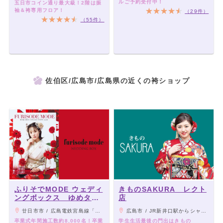
ルご予約受付中！
五日市コイン通り最大級！2階は振
袖＆袴専用フロア！
（29件）
（55件）
佐伯区/広島市/広島県の近くの袴ショップ
ふりそでMODE ウェディ
きものSAKURA レクト
ングボックス ゆめタウ
店
ン廿日市店
廿日市市 / 広島電鉄宮島線「廿日市市役所前駅」より徒歩7分、JR山陽本線「宮内串戸駅」より車6分、「廿日市IC」より車8分
広島市 / JR新井口駅からシャトルバスで5分
卒業式年間施工数約8,000名！卒業
学生生活最後の門出はきもの