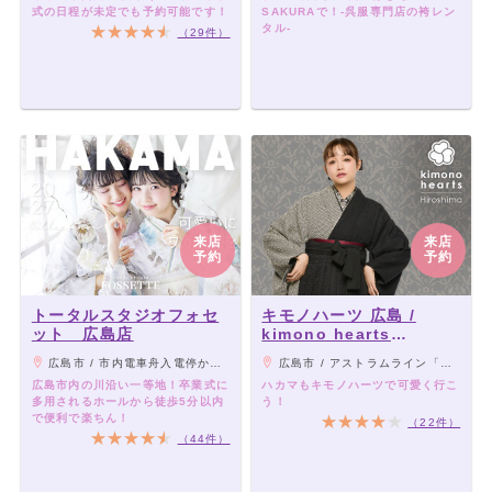
式の日程が未定でも予約可能です！
SAKURAで！-呉服専門店の袴レン
タル-
（29件）
来店
来店
予約
予約
トータルスタジオフォセ
キモノハーツ 広島 /
ット 広島店
kimono hearts
Hiroshima
広島市 / 市内電車舟入電停から徒歩3分
広島市 / アストラムライン「本通駅」から徒歩3分
広島市内の川沿い一等地！卒業式に
ハカマもキモノハーツで可愛く行こ
多用されるホールから徒歩5分以内
う！
で便利で楽ちん！
（22件）
（44件）