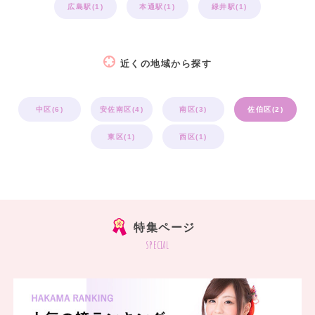
広島駅(1)
本通駅(1)
緑井駅(1)
近くの地域から探す
中区(6)
安佐南区(4)
南区(3)
佐伯区(2)
東区(1)
西区(1)
特集ページ
special