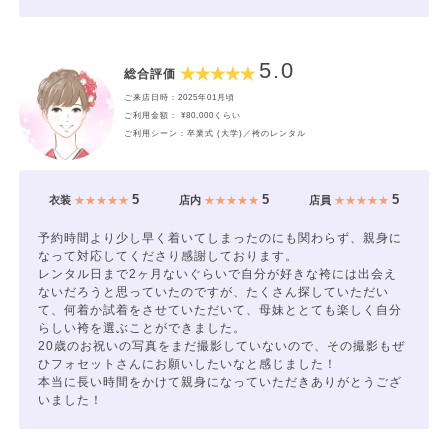
5.0
総合評価
ご来店日時：2025年01月頃
ご利用金額： ¥80,000くらい
ご利用シーン：卒業式 (大学)／袴のレンタル
5
5
5
衣装
★★★★★
店内
★★★★★
店員
★★★★★
予約時間より少し早く着いてしまったのにも関わらず、親身に
なって対応してくださり感謝しております。
レンタル日まで2ヶ月ないぐらいで自分が好きな袴には出会え
ないだろうと思っていたのですが、たくさん探していただい
て、何着か試着をさせていただいて、母妹ととても楽しく自分
らしい袴を選ぶことができました。
20歳のお祝いの写真をまだ撮影していないので、その撮影もぜ
ひフォセットさんにお願いしたいなと感じました！
本当に長い時間をかけて親身になっていただきありがとうござ
いました！