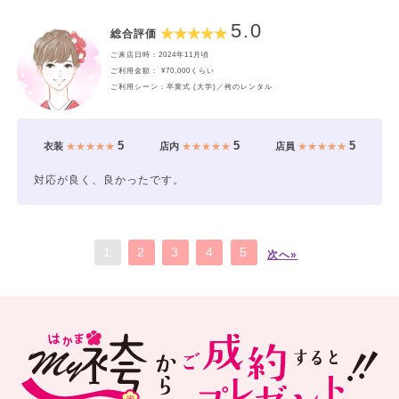
5.0
総合評価
ご来店日時：2024年11月頃
ご利用金額： ¥70,000くらい
ご利用シーン：卒業式 (大学)／袴のレンタル
5
5
5
衣装
★★★★★
店内
★★★★★
店員
★★★★★
対応が良く、良かったです。
1
2
3
4
5
次へ»