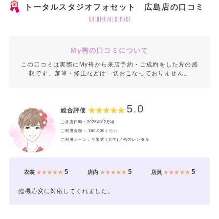
トータルスタジオフォセット 広島店の口コミ
kuchikomi report
My袴の口コミについて
この口コミは実際にMy袴から来店予約・ご成約をした方の感
想です。加筆・修正などは一切おこなっておりません。
5.0
総合評価
ご来店日時：2026年02月頃
ご利用金額： ¥60,000くらい
ご利用シーン：卒業式 (大学)／袴のレンタル
5
5
5
衣装
★★★★★
店内
★★★★★
店員
★★★★★
臨機応変に対応してくれました。