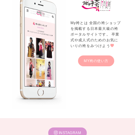
My袴とは 全国の袴ショップ
を掲載する日本最大級の袴
ポータルサイトです。 卒業
式や成人式のためのお気に
いりの袴をみつけよう
MY袴の使い方
INSTAGRAM