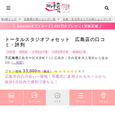
My袴トップ
＞
広島県の袴ショップ一覧
＞
広島・廿日市エリアの袴ショップ一覧
＼ Amazonギフトカード1,000円分プレゼント対象店舗 ／
トータルスタジオフォセット 広島店の口コ
ミ・評判
女性袴
男性袴
小学生女子袴
小学生男子袴
教員向け袴
広島県
広島市中区河原町7-11 広島市 / 市内電車舟入電停から徒歩
3分
[→地図]
33,000
プラン価格
〜
4.7
円（税込）
広島市内の川沿い一等地！卒業式に多用されるホールから
徒歩5分以内で便利で楽ちん！
TOP
口コミ(44)
袴衣装
プラン(1)
アクセス