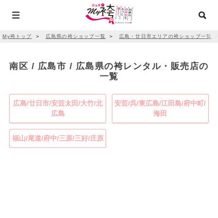
My袴トップ
＞
広島県の袴ショップ一覧
＞
広島・廿日市エリアの袴ショップ一覧
南区 / 広島市 / 広島県の袴レンタル・販売店の
一覧
広島/廿日市/安芸太田/大竹/北
安芸/呉/東広島/江田島/府中町/
広島
海田
福山/尾道/府中/三原/三好/庄原