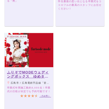
る「袴」
学生最後の思い出となる卒業式をコ
コロフルの最高のスタッフにお任せ
ください！
ふりそでMODEウェディ
ングボックス ゆめタウ
ン広島店
広島市 / 広島電鉄宇品線「皆実町六丁目駅」より徒歩4分
卒業式年間施工数約8,000名！卒業
式の日程が未定でも予約可能です！
（54件）