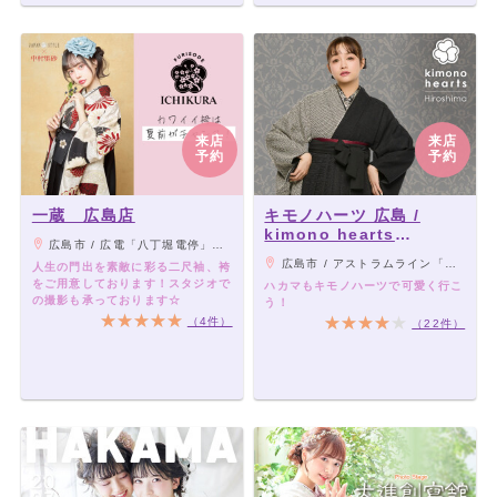
来店
来店
予約
予約
一蔵 広島店
キモノハーツ 広島 /
kimono hearts
広島市 / 広電「八丁堀電停」から徒歩5分
Hiroshima
広島市 / アストラムライン「本通駅」から徒歩3分
人生の門出を素敵に彩る二尺袖、袴
をご用意しております！スタジオで
ハカマもキモノハーツで可愛く行こ
の撮影も承っております☆
う！
（4件）
（22件）