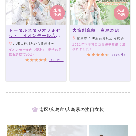
来店
来店
予約
予約
トータルスタジオフォセ
大進創寫舘 白島本店
ット イオンモール広島
広島市 / JR新白島駅,から徒歩5分
府中店
/ JR天神川駅から徒歩５分
2021年下半期口コミ優秀店舗に選
ばれました！
イオンモール内で便利♪ 提携の学
校も多数で安心♪
（109件）
（60件）
南区/広島市/広島県の注目衣装