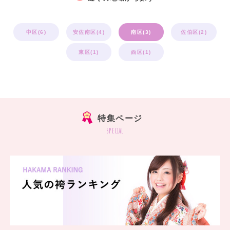
中区(6)
安佐南区(4)
南区(3)
佐伯区(2)
東区(1)
西区(1)
特集ページ
special