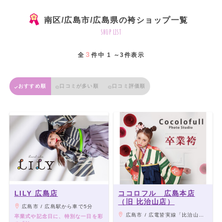
南区/広島市/広島県の袴ショップ一覧
shop list
3
全
件中 1 ～3件表示
おすすめ順
口コミが多い順
口コミ評価順
LILY 広島店
ココロフル 広島本店
（旧 比治山店）
広島市 / 広島駅から車で5分
広島市 / 広電皆実線「比治山橋駅」より徒歩1分
卒業式や記念日に、特別な一日を彩