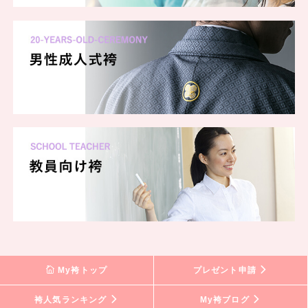
My袴トップ
プレゼント申請
袴人気ランキング
My袴ブログ