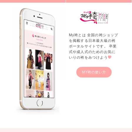
My袴とは 全国の袴ショップ
を掲載する日本最大級の袴
ポータルサイトです。 卒業
式や成人式のためのお気に
いりの袴をみつけよう
MY袴の使い方