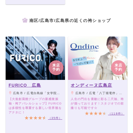
南区/広島市/広島県の近くの袴ショップ
来店
来店
予約
予約
FURICO 広島
オンディーヌ広島店
広島市 / 広電白島線「女学院前駅」すぐ
広島市 / 広電「八丁堀電停」から徒歩5分
【大進創寫館グループの新感覚振
人生の門出を素敵に彩る二尺袖、袴
袖・袴アパレルショップ】FURICO
が揃っております！スタジオでの前
は多様性を尊重する新しい世界観を
撮りも可能です☆
アナタに！
（118件）
（35件）