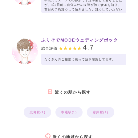
卒業式にスーツでの参加で予定準備しておりました
が、式2日前に自分以外の友達が袴で参加を知り、
前日の予約対応して頂きました。対応していただい
たカワイさんも丁寧で娘も気に入った袴を選ぶこと
ができて最高の卒業式を迎えることができました。
急な依頼に親切丁寧な対応ありがとうございまし
た。
ふりそでMODEウェディングボック
ス ゆめタウン広島店
4.7
総合評価
たくさんのご相談に乗って頂き感謝してます。
近くの駅から探す
広島駅(1)
本通駅(1)
緑井駅(1)
近くの地域から探す