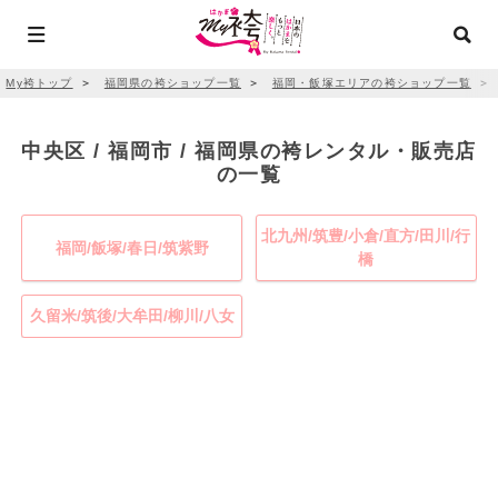
My袴トップ
＞
福岡県の袴ショップ一覧
＞
福岡・飯塚エリアの袴ショップ一覧
＞
中央区 / 福岡市 / 福岡県の袴レンタル・販売店
の一覧
北九州/筑豊/小倉/直方/田川/行
福岡/飯塚/春日/筑紫野
橋
久留米/筑後/大牟田/柳川/八女