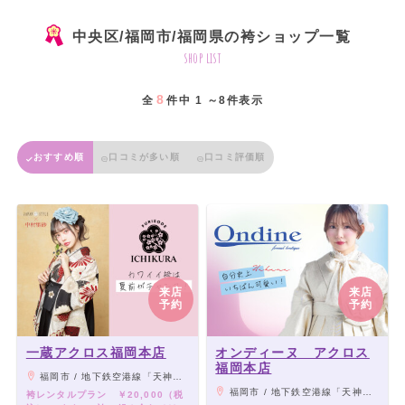
中央区/福岡市/福岡県の袴ショップ一覧
shop list
8
全
件中 1 ～8件表示
おすすめ順
口コミが多い順
口コミ評価順
来店
来店
予約
予約
一蔵アクロス福岡本店
オンディーヌ アクロス
福岡本店
福岡市 / 地下鉄空港線「天神駅」から徒歩5分、地下鉄七隈線「天神南駅」から徒歩7分、「西鉄福岡天神駅」から徒歩10分
福岡市 / 地下鉄空港線「天神駅」から徒歩5分、地下鉄七隈線「天神南駅」から徒歩7分、「西鉄福岡天神駅」から徒歩10分
袴レンタルプラン ￥20,000（税