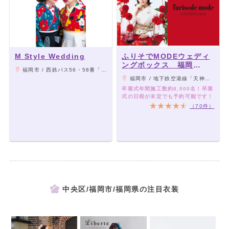
M Style Wedding
ふりそでMODEウェディ
ングボックス 福岡
福岡市 / 西鉄バス56・58番「動物園前」徒歩1分/地下鉄七隈線「薬院大通」駅 徒歩15分
PARCO店
福岡市 / 地下鉄空港線「天神駅」より徒歩1分、西鉄天神大牟田線「西鉄福岡駅」より徒歩5分
卒業式年間施工数約8,000名！卒業
式の日程が未定でも予約可能です！
（70件）
中央区/福岡市/福岡県の注目衣装