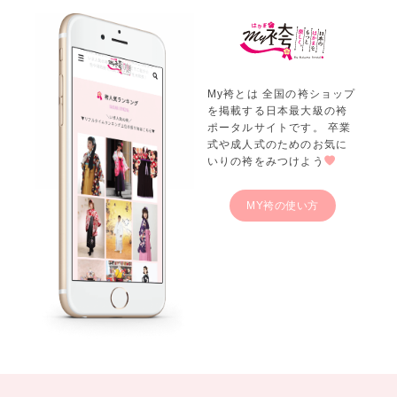
My袴とは 全国の袴ショップ
を掲載する日本最大級の袴
ポータルサイトです。 卒業
式や成人式のためのお気に
いりの袴をみつけよう
MY袴の使い方