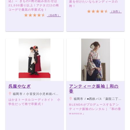
込）～ きもの×袴の組み合わせは
差を付けたいならオンディーヌの
21,000通り以上！アナタだけの袴
袴！
コーデで最高の卒業式を！
（9件）
（64件）
呉服やなぎ
アンティーク振袖｜和の
香
福岡市 / 小笹安川小児科前バス停（56.57.58.）徒歩1分/小笹郵便局前バス停（54.54-1.59.69.69-1）徒歩2分
福岡市 / ■西鉄バス「薬院二丁目」下車 徒歩1分 ■地下鉄七隈線「薬院大通り駅」下車 徒歩約4分 ■天神駅より徒歩約10分 ■博多駅よりバスにて約20〜30分
はかまトータルコーディネイト 小
学生だって袴で卒業式！
BLENDAがプロデュースするアン
ティーク振袖のレンタル｜「和の香
wanoca」