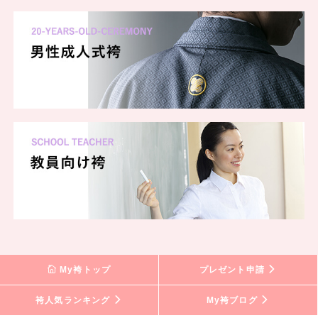
My袴トップ
プレゼント申請
袴人気ランキング
My袴ブログ