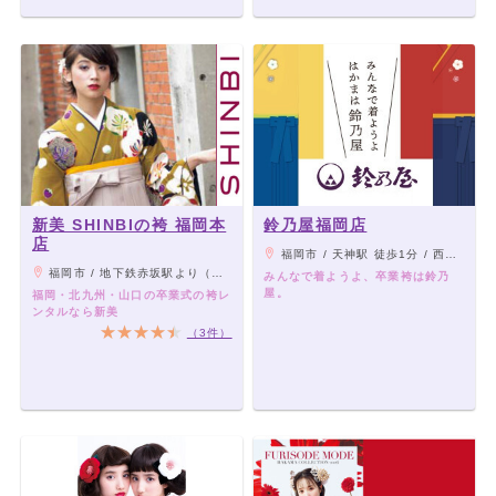
新美 SHINBIの袴 福岡本
鈴乃屋福岡店
店
福岡市 / 天神駅 徒歩1分 / 西鉄福岡(天神)駅 徒歩6分
福岡市 / 地下鉄赤坂駅より（徒歩約5分）
みんなで着ようよ、卒業袴は鈴乃
屋。
福岡・北九州・山口の卒業式の袴レ
ンタルなら新美
（3件）