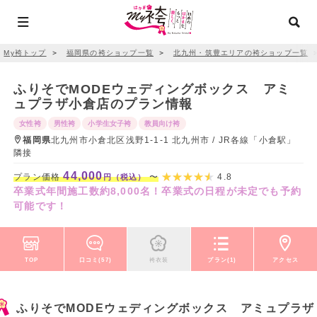
My袴トップ
＞
福岡県の袴ショップ一覧
＞
北九州・筑豊エリアの袴ショップ一覧
ふりそでMODEウェディングボックス アミ
ュプラザ小倉店のプラン情報
女性袴
男性袴
小学生女子袴
教員向け袴
福岡県
北九州市小倉北区浅野1-1-1 北九州市 / JR各線「小倉駅」
隣接
44,000
プラン価格
〜
4.8
円（税込）
卒業式年間施工数約8,000名！卒業式の日程が未定でも予約
可能です！
TOP
口コミ(57)
袴衣装
プラン(1)
アクセス
ふりそでMODEウェディングボックス アミュプラザ