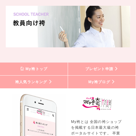
My袴トップ
プレゼント申請
袴人気ランキング
My袴ブログ
My袴とは 全国の袴ショップ
を掲載する日本最大級の袴
ポータルサイトです。 卒業