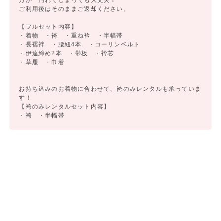
万が一汚れてしまっても大丈夫！
ご利用後はそのままご返却ください。
【フルセット内容】
・着物 ・袴 ・重ね衿 ・半幅帯
・長襦袢 ・腰紐4本 ・コーリンベルト
・伊達締め2本 ・帯板 ・衿芯
・草履 ・巾着
お持ち込みのお着物に合わせて、袴のみレンタルも承っていま
す！
【袴のみレンタルセット内容】
・袴 ・半幅帯