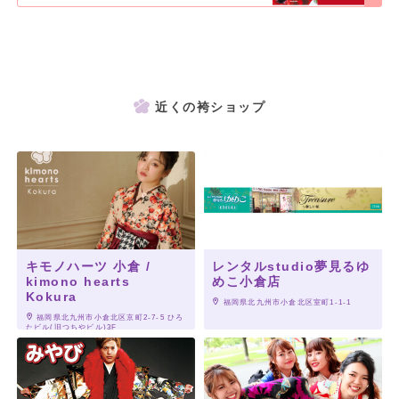
近くの袴ショップ
キモノハーツ 小倉 /
レンタルstudio夢見るゆ
kimono hearts
めこ小倉店
Kokura
 福岡県北九州市小倉北区室町1-1-1
 福岡県北九州市小倉北区京町2-7-5 ひろ
たビル(旧つちやビル)3F