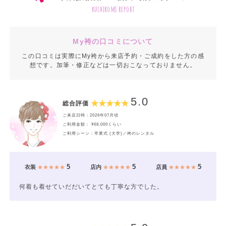
kuchikomi report
My袴の口コミについて
この口コミは実際にMy袴から来店予約・ご成約をした方の感
想です。加筆・修正などは一切おこなっておりません。
5.0
総合評価
ご来店日時：2026年07月頃
ご利用金額： ¥68,000くらい
ご利用シーン：卒業式 (大学)／袴のレンタル
5
5
5
衣装
★★★★★
店内
★★★★★
店員
★★★★★
何着も着せていだだいてとても丁寧な方でした。