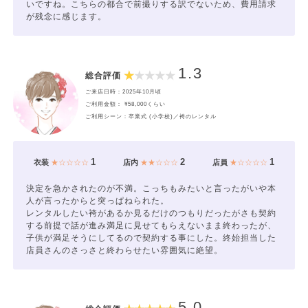
いですね。こちらの都合で前撮りする訳でないため、費用請求
が残念に感じます。
1.3
総合評価
ご来店日時：2025年10月頃
ご利用金額： ¥58,000くらい
ご利用シーン：卒業式 (小学校)／袴のレンタル
1
2
1
衣装
★☆☆☆☆
店内
★★☆☆☆
店員
★☆☆☆☆
決定を急かされたのが不満。こっちもみたいと言ったがいや本
人が言ったからと突っぱねられた。
レンタルしたい袴があるか見るだけのつもりだったがさも契約
する前提で話が進み満足に見せてもらえないまま終わったが、
子供が満足そうにしてるので契約する事にした。終始担当した
店員さんのさっさと終わらせたい雰囲気に絶望。
5.0