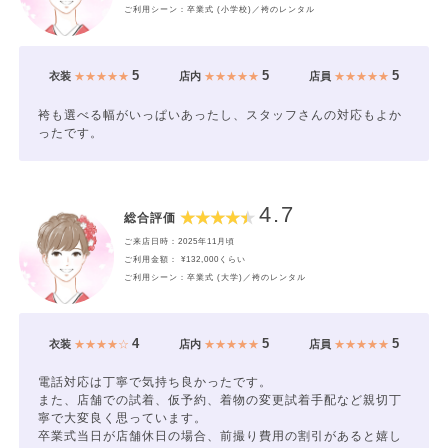
ご利用シーン：卒業式 (小学校)／袴のレンタル
5
5
5
衣装
★★★★★
店内
★★★★★
店員
★★★★★
袴も選べる幅がいっぱいあったし、スタッフさんの対応もよか
ったです。
4.7
総合評価
ご来店日時：2025年11月頃
ご利用金額： ¥132,000くらい
ご利用シーン：卒業式 (大学)／袴のレンタル
4
5
5
衣装
★★★★☆
店内
★★★★★
店員
★★★★★
電話対応は丁寧で気持ち良かったです。
また、店舗での試着、仮予約、着物の変更試着手配など親切丁
寧で大変良く思っています。
卒業式当日が店舗休日の場合、前撮り費用の割引があると嬉し