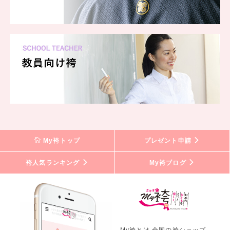
My袴トップ
プレゼント申請
袴人気ランキング
My袴ブログ
My袴とは 全国の袴ショップ