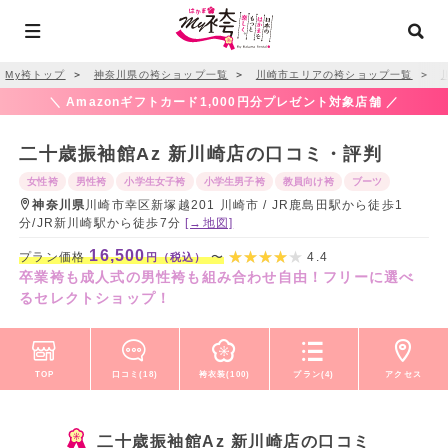
My袴トップ
＞
神奈川県の袴ショップ一覧
＞
川崎市エリアの袴ショップ一覧
＞
＼ Amazonギフトカード1,000円分プレゼント対象店舗 ／
二十歳振袖館Az 新川崎店の口コミ・評判
女性袴
男性袴
小学生女子袴
小学生男子袴
教員向け袴
ブーツ
神奈川県
川崎市幸区新塚越201 川崎市 / JR鹿島田駅から徒歩1
分/JR新川崎駅から徒歩7分
[→地図]
16,500
プラン価格
〜
4.4
円（税込）
卒業袴も成人式の男性袴も組み合わせ自由！フリーに選べ
るセレクトショップ！
TOP
口コミ(18)
袴衣装(100)
プラン(4)
アクセス
二十歳振袖館Az 新川崎店の口コミ