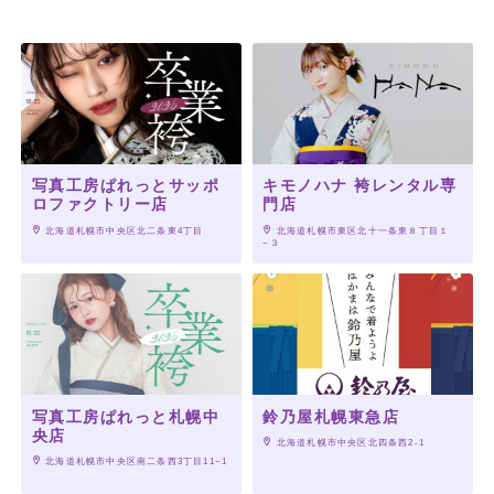
写真工房ぱれっとサッポ
キモノハナ 袴レンタル専
ロファクトリー店
門店
 北海道札幌市中央区北二条東4丁目
 北海道札幌市東区北十一条東８丁目１
−３
写真工房ぱれっと札幌中
鈴乃屋札幌東急店
央店
 北海道札幌市中央区北四条西2-1
 北海道札幌市中央区南二条西3丁目11−1