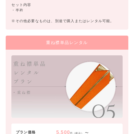
セット内容
・半衿
※その他必要なものは、別途で購入またはレンタル可能。
重ね襟単品レンタル
5,500
プラン価格
〜
円（税込）