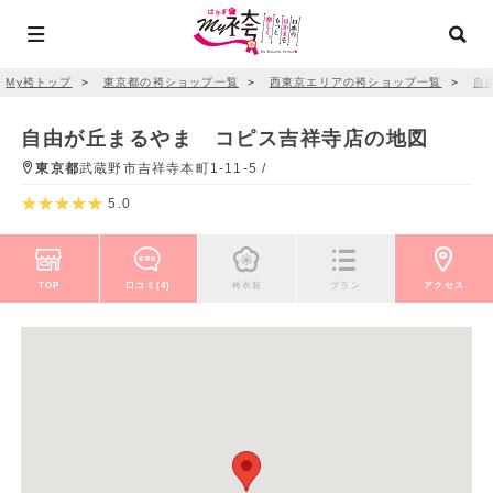
My袴トップ
＞
東京都の袴ショップ一覧
＞
西東京エリアの袴ショップ一覧
＞
自
自由が丘まるやま コピス吉祥寺店の地図
東京都
武蔵野市吉祥寺本町1-11-5 /
5.0
TOP
口コミ(4)
袴衣装
プラン
アクセス