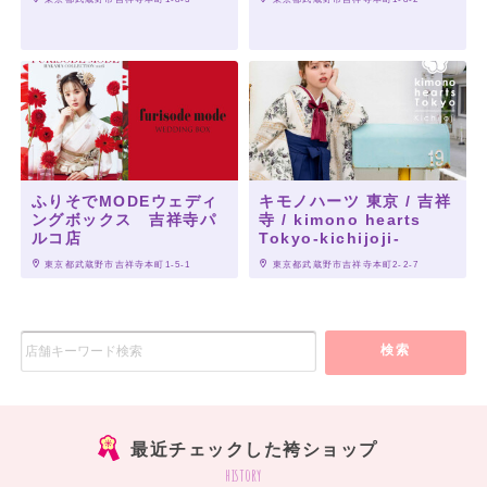
ふりそでMODEウェディ
キモノハーツ 東京 / 吉祥
ングボックス 吉祥寺パ
寺 / kimono hearts
ルコ店
Tokyo-kichijoji-
 東京都武蔵野市吉祥寺本町1-5-1
 東京都武蔵野市吉祥寺本町2-2-7
検索
最近チェックした袴ショップ
history