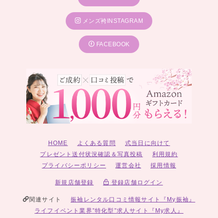
メンズ袴INSTAGRAM
FACEBOOK
HOME
よくある質問
式当日に向けて
プレゼント送付状況確認＆写真投稿
利用規約
プライバシーポリシー
運営会社
採用情報
新規店舗登録
登録店舗ログイン
関連サイト
振袖レンタル口コミ情報サイト『My振袖』
ライフイベント業界”特化型”求人サイト『My求人』