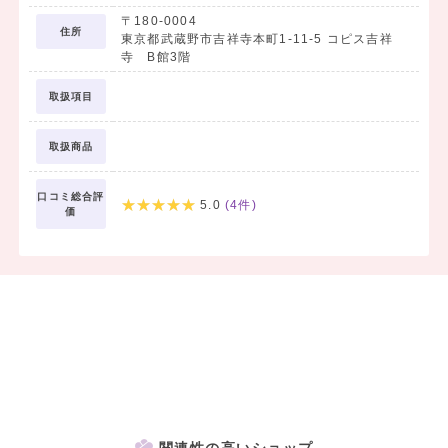
〒180-0004
住所
東京都武蔵野市吉祥寺本町1-11-5 コピス吉祥
寺 B館3階
取扱項目
取扱商品
口コミ総合評
5.0
(
4
件)
価