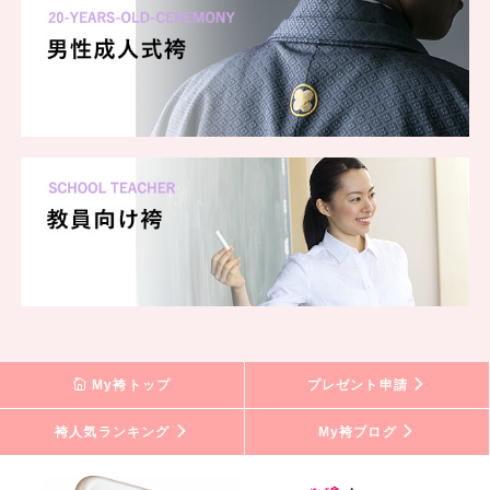
My袴トップ
プレゼント申請
袴人気ランキング
My袴ブログ