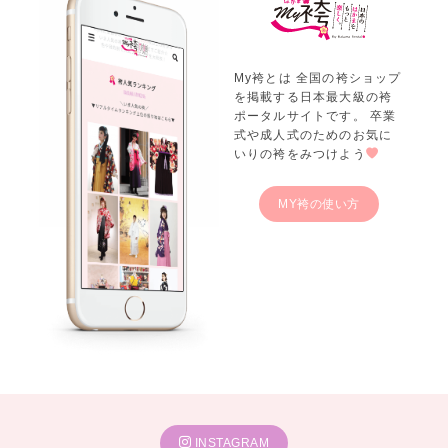
My袴とは 全国の袴ショップ
を掲載する日本最大級の袴
ポータルサイトです。 卒業
式や成人式のためのお気に
いりの袴をみつけよう
MY袴の使い方
INSTAGRAM