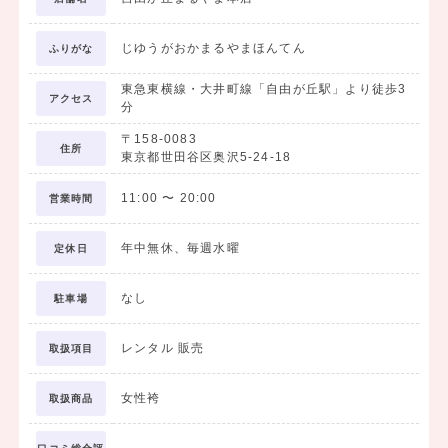
ルまで
柄も色もデザインも豊富な品ぞろえ！！
じゆうがおかまるやまほんてん
袴ギャラリー掲載品以外にも、多数の袴&着物がございます♪
ふりがな
東急東横線・大井町線「自由が丘駅」より徒歩3
袴&着物セットで最安13,650円～！
アクセス
分
もちろん、袴だけ借りたい、着物だけ借りたいという単品レンタルも
〒158-0083
OK♪
住所
東京都世田谷区奥沢5-24-18
着物も袴も全て組み換え自由なので、あなただけのコーディネートが
11:00
〜
20:00
営業時間
できちゃいますよ♪
年中無休、毎週水曜
定休日
さらに！卒業式当日は店舗内で着付けもヘアメイクもできるので、
煩わしいことはありません！
なし
駐車場
下記料金にてお支度予約を承ります♪
-----------------------------------------------------
レンタル 販売
取扱項目
●着付け…4,200円 ●ヘアセット…3,150円 ●メイク…4,200円
-----------------------------------------------------
女性袴
取扱商品
また、キモノ専門店だからこそ揃う豊富な髪飾りも必見♪