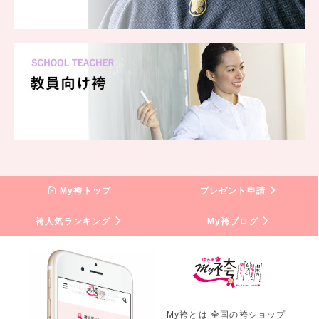
My袴トップ
プレゼント申請
袴人気ランキング
My袴ブログ
My袴とは 全国の袴ショップ