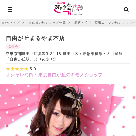
My袴トップ
＞
東京都の袴ショップ一覧
＞
新宿・渋谷・原宿エリアの袴ショップ一
自由が丘まるやま本店
女性袴
東京都
世田谷区奥沢5-24-18 世田谷区 / 東急東横線・大井町線
「自由が丘駅」より徒歩3分
5.0
オシャレな街・東京自由が丘のキモノショップ