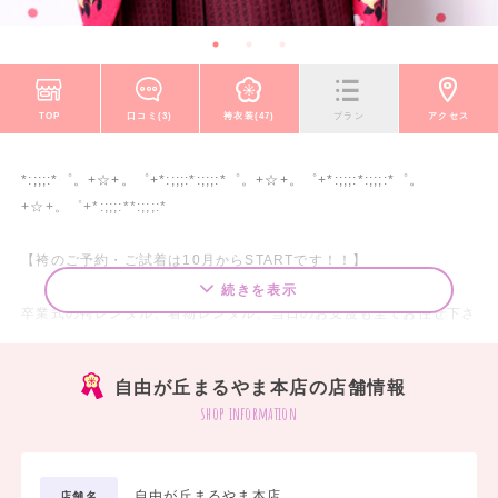
TOP
口コミ(3)
袴衣装(47)
プラン
アクセス
*:;;;:*゜。+☆+。゜+*:;;;:*:;;;:*゜。+☆+。゜+*:;;;:*:;;;:*゜。
+☆+。゜+*:;;;:**:;;;:*
【袴のご予約・ご試着は10月からSTARTです！！】
続きを表示
卒業式の袴レンタル、着物レンタル、当日のお支度も全てお任せ下さ
い♪
自由が丘まるやま本店の店舗情報
*:;;;:*゜。+☆+。゜+*:;;;:*:;;;:*゜。+☆+。゜+*:;;;:*:;;;:*゜。
shop information
+☆+。゜+*:;;;:**:;;;:*
ワンランク上の華やかブランド袴スタイルから、定番の無地袴スタイ
自由が丘まるやま本店
店舗名