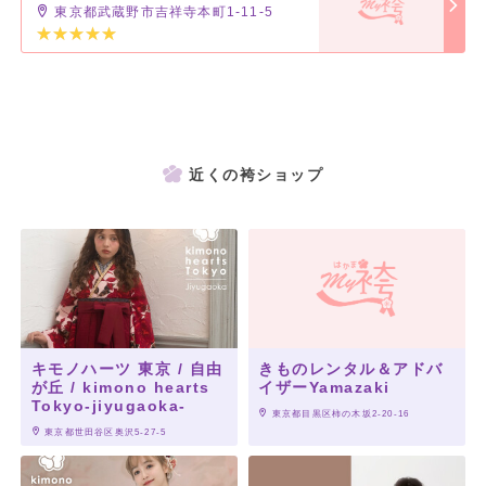
東京都武蔵野市吉祥寺本町1-11-5
近くの袴ショップ
キモノハーツ 東京 / 自由
きものレンタル＆アドバ
が丘 / kimono hearts
イザーYamazaki
Tokyo-jiyugaoka-
 東京都目黒区柿の木坂2-20-16
 東京都世田谷区奥沢5-27-5