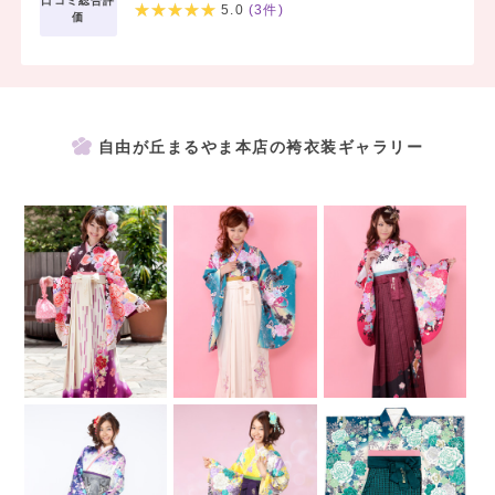
口コミ総合評
5.0
(
3
件)
和風テイストからモダンテイストなど、あなたの袴スタイルに合う
価
髪飾りが購入できます！！
お店が遠くてご来店頂けない方・配送をご希望の場合は、
ネットにてレンタル予約OKの「自由が丘きものオンラインショッ
自由が丘まるやま本店の袴衣装ギャラリー
プ」をご利用下さい♪
※店舗、自由が丘きものオンラインショップでは取り扱い衣装及びレ
ンタル料金が異なります。
予めご了承ください。