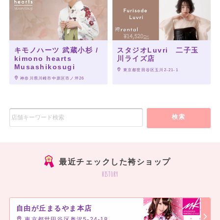
キモノハーツ 武蔵小杉 /
スタジオLuvri 二子玉
kimono hearts
川ライズ店
Musashikosugi
 東京都世田谷区玉川2-21-1
 神奈川県川崎市中原区市ノ坪26
検索
最近チェックした袴ショップ
history
自由が丘まるやま本店
東京都世田谷区奥沢5-24-18