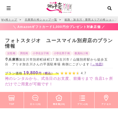
My袴トップ
＞
兵庫県の袴ショップ一覧
＞
姫路・加古川・豊岡エリアの袴ショップ
＼ Amazonギフトカード1,000円分プレゼント対象店舗 ／
フォトスタジオ ユースマイル別府店のプラン
情報
女性袴
男性袴
小学生女子袴
小学生男子袴
教員向け袴
兵庫県
加古川市別府町緑町17 加古川市 / 山陽別府駅から徒歩五
分 アリオ加古川さんの平面駐車場 南側にございます
[→地図]
19,800
プラン価格
〜
4.7
円（税込）
袴のレンタルから、式当日のお支度、前撮りまで 当店1ヶ所
だけでご用意が可能です！
TOP
口コミ(6)
袴衣装(24)
プラン(4)
アクセス