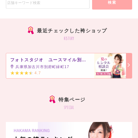
検索
最近チェックした袴ショップ
history
フォトスタジオ ユースマイル別府店
兵庫県加古川市別府町緑町17
4.7
]
特集ページ
special