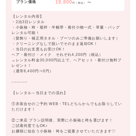
19,800
プラン価格
〜
円（税込）
【レンタル内容】
・2泊3日レンタル
・小振袖・袴・襦袢・半幅帯・着付小物一式・草履・バッグ
レンタル可能！
（髪飾り・補正用タオル・ブーツのみご準備お願いします）
・クリーニングなしで脱いでそのまま返却OK！
・当日のお支度もお受けOK！
ヘア・着付け・メイク それぞれ4,200円（税込）
→レンタル料金30,000円以上で、ヘアセット・着付け無料プ
レゼント！
（通常8,400円⇒0円）
----------
【レンタル～当日までの流れ】
①衣装合せのご予約 WEB・TELどちらからでもお取りしてい
ただけます！
②ご来店 プラン説明後、実際に小振袖と袴を選びます！
ご試着何度でもOK♪
お嬢様に似合う小振袖・袴をご提案させていただきます♡