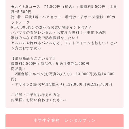
★おうちBコース 74,800円（税込）＋撮影料5,500円 土日
祝+5,500円
袴1着・洋装1着・ヘアセット・着付け・多ポーズ撮影・80カ
ットデータ
6万6,000円分の選べるお買い物ポイント付き☆
パパママの着物レンタル・お支度も無料！※事前予約制
家族みんなで着物で記念撮影をしたい！
アルバムや飾れるパネルなど、フォトアイテムも欲しい！とい
う方におすすめ♡
【単品商品もございます】
撮影料5,500円＋商品代＋配送手数料1,500円
商品例：
・2面台紙アルバム(お写真2枚入り)…13,000円(税込14,300
円)
・デザイン2面(お写真5枚入り)…29,800円(税込32,780円)
ご相談・ご予約お考えの方は
お気軽にお問い合わせください♪
小学生卒業袴 レンタルプラン