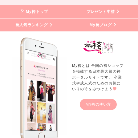
My袴トップ
プレゼント申請
袴人気ランキング
My袴ブログ
My袴とは 全国の袴ショップ
を掲載する日本最大級の袴
ポータルサイトです。 卒業
式や成人式のためのお気に
いりの袴をみつけよう
MY袴の使い方