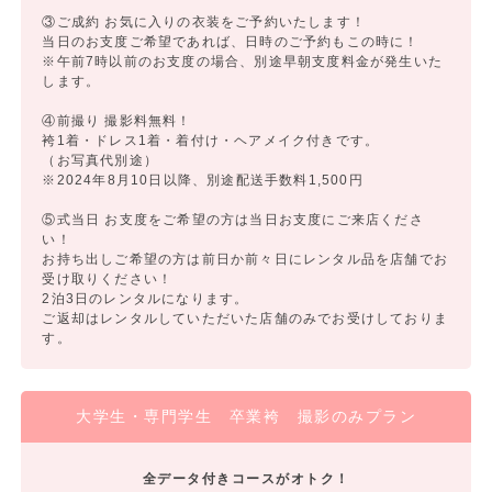
③ご成約 お気に入りの衣装をご予約いたします！
当日のお支度ご希望であれば、日時のご予約もこの時に！
※午前7時以前のお支度の場合、別途早朝支度料金が発生いた
します。
④前撮り 撮影料無料！
袴1着・ドレス1着・着付け・ヘアメイク付きです。
（お写真代別途）
※2024年8月10日以降、別途配送手数料1,500円
⑤式当日 お支度をご希望の方は当日お支度にご来店くださ
い！
お持ち出しご希望の方は前日か前々日にレンタル品を店舗でお
受け取りください！
2泊3日のレンタルになります。
ご返却はレンタルしていただいた店舗のみでお受けしておりま
す。
大学生・専門学生 卒業袴 撮影のみプラン
全データ付きコースがオトク！