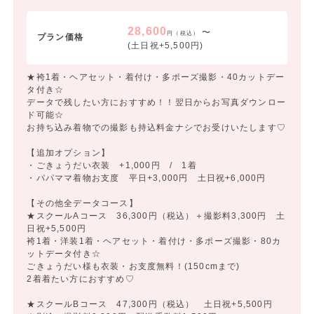
28,600
〜
円（税込）
プラン価格
(土日祝+5,500円)
★袴1着・ヘアセット・着付け・多ポーズ撮影・40カットデー
タ付き☆
データで残したい方におすすめ！！翌日からお写真ダウンロー
ド可能☆
お持ち込み着物での撮影も持込料金ナシでお受けいたします♡
【追加オプション】
・ごきょうだい衣装 +1,000円 / 1着
・パパママ着物お支度 平日+3,000円 土日祝+6,000円
【その他全データコース】
★スクールAコース 36,300円（税込）＋撮影料3,300円 土
日祝+5,500円
袴1着・洋装1着・ヘアセット・着付け・多ポーズ撮影・80カ
ットデータ付き☆
ごきょうだい様も衣装・お支度無料！(150cmまで)
2着着たい方におすすめ♡
★スクールBコース 47,300円（税込） 土日祝+5,500円