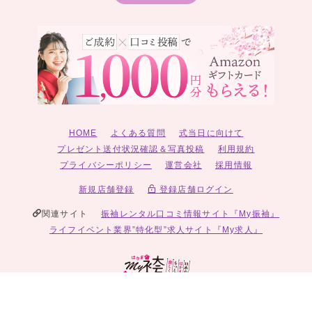
HOME
よくある質問
式当日に向けて
プレゼント送付状況確認＆写真投稿
利用規約
プライバシーポリシー
運営会社
採用情報
新規店舗登録
登録店舗ログイン
関連サイト
振袖レンタル口コミ情報サイト『My振袖』
ライフイベント業界”特化型”求人サイト『My求人』
© 2026 My袴