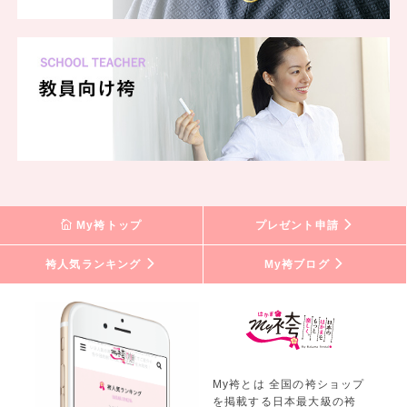
My袴トップ
プレゼント申請
袴人気ランキング
My袴ブログ
My袴とは 全国の袴ショップ
を掲載する日本最大級の袴