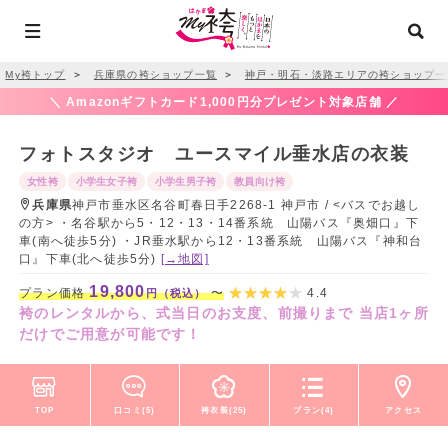
My袴トップ
＞
兵庫県の袴ショップ一覧
＞
神戸・明石・淡路エリアの袴ショップ一
＼ Amazonギフトカード1,000円分プレゼント対象店舗 ／
フォトスタジオ ユースマイル垂水店の衣装
女性袴
小学生女子袴
小学生男子袴
教員向け袴
兵庫県
神戸市垂水区名谷町春日手2268-1 神戸市 / <バスでお越し
の方> ・名谷駅から5・12・13・14番系統 山陽バス『奥畑口』下
車(南へ徒歩5分) ・JR垂水駅から12・13番系統 山陽バス『神和台
口』下車(北へ徒歩5分)
[→地図]
19,800
プラン価格
〜
4.4
円（税込）
袴のレンタルから、式当日のお支度、前撮りまで 当店1ヶ所
だけでご用意が可能です！
TOP
口コミ(5)
袴衣装(25)
プラン(4)
アクセス