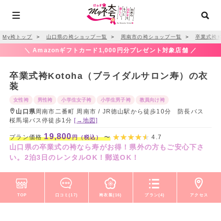
My袴トップ
＞
山口県の袴ショップ一覧
＞
周南市の袴ショップ一覧
＞
卒業式袴K
＼ Amazonギフトカード1,000円分プレゼント対象店舗 ／
卒業式袴Kotoha（ブライダルサロン寿）の衣
装
女性袴
男性袴
小学生女子袴
小学生男子袴
教員向け袴
山口県
周南市二番町 周南市 / JR徳山駅から徒歩10分 防長バス
桜馬場バス停徒歩1分
[→地図]
19,800
プラン価格
〜
4.7
円（税込）
山口県の卒業式の袴なら寿がお得！県外の方もご安心下さ
い。2泊3日のレンタルOK！郵送OK！
TOP
口コミ(17)
袴衣装(16)
プラン(4)
アクセス