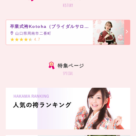
history
卒業式袴Kotoha（ブライダルサロン寿）
山口県周南市二番町
4.7
]
特集ページ
special