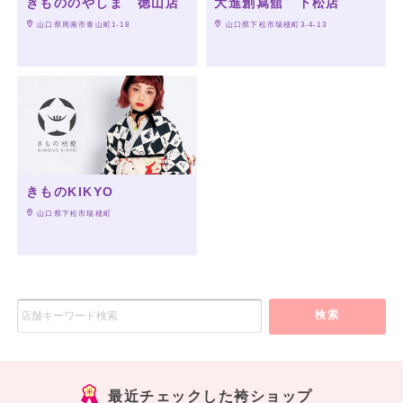
きもののやしま 徳山店
大進創寫舘 下松店
 山口県周南市青山町1-18
 山口県下松市瑞穂町3-4-13
きものKIKYO
 山口県下松市瑞穂町
検索
最近チェックした袴ショップ