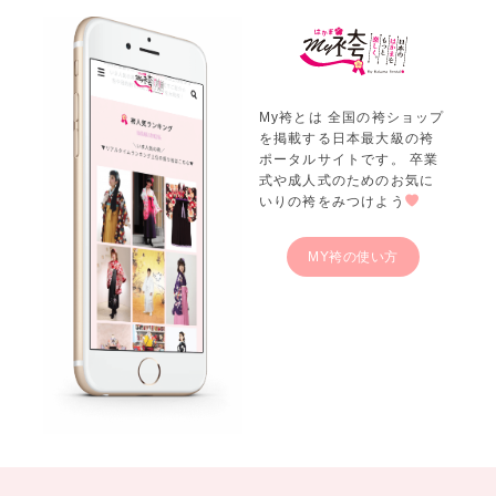
My袴とは 全国の袴ショップ
を掲載する日本最大級の袴
ポータルサイトです。 卒業
式や成人式のためのお気に
いりの袴をみつけよう
MY袴の使い方