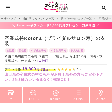
My袴トップ
＞
山口県の袴ショップ一覧
＞
周南市の袴ショップ一覧
＞
卒業式袴K
＼ Amazonギフトカード1,000円分プレゼント対象店舗 ／
卒業式袴Kotoha（ブライダルサロン寿）の衣
装
女性袴
男性袴
小学生女子袴
小学生男子袴
教員向け袴
山口県
周南市二番町 周南市 / JR徳山駅から徒歩10分 防長バス
桜馬場バス停徒歩1分
[→地図]
19,800
プラン価格
〜
4.7
円（税込）
山口県の卒業式の袴なら寿がお得！県外の方もご安心下さ
い。2泊3日のレンタルOK！郵送OK！
TOP
口コミ(17)
袴衣装(16)
プラン(4)
アクセス