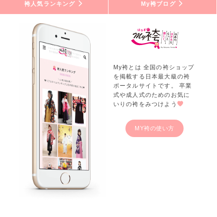
袴人気ランキング
My袴ブログ
My袴とは 全国の袴ショップ
を掲載する日本最大級の袴
ポータルサイトです。 卒業
式や成人式のためのお気に
いりの袴をみつけよう
MY袴の使い方