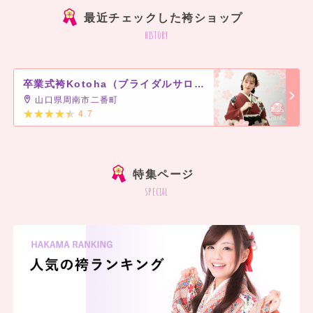
最近チェックした袴ショップ
history
卒業式袴Kotoha（ブライダルサロン寿）
山口県周南市二番町
4.7
]
特集ページ
special