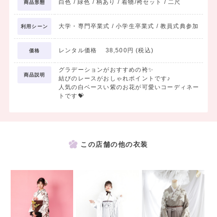
白色 / 緑色 / 柄あり / 着物/袴セット / 二尺
商品形態
大学・専門卒業式 / 小学生卒業式 / 教員式典参加
利用シーン
レンタル価格 38,500円 (税込)
価格
グラデーションがおすすめの袴✨
商品説明
結びのレースがおしゃれポイントです♪
人気の白ベースい紫のお花が可愛いコーディネー
トです💝
この店舗の他の衣装