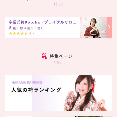
history
卒業式袴Kotoha（ブライダルサロン寿）
山口県周南市二番町
4.7
]
特集ページ
special