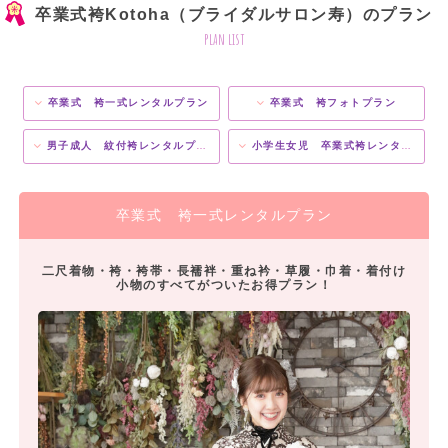
卒業式袴Kotoha（ブライダルサロン寿）のプラン
plan list
卒業式 袴一式レンタルプラン
卒業式 袴フォトプラン
男子成人 紋付袴レンタルプラン
小学生女児 卒業式袴レンタルプラン ★1/2成人式も！
卒業式 袴一式レンタルプラン
二尺着物・袴・袴帯・長襦袢・重ね衿・草履・巾着・着付け
小物のすべてがついたお得プラン！