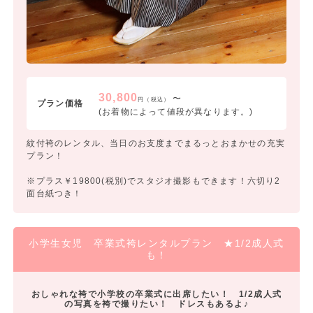
30,800
〜
円（税込）
プラン価格
(お着物によって値段が異なります。)
紋付袴のレンタル、当日のお支度までまるっとおまかせの充実
プラン！
※プラス￥19800(税別)でスタジオ撮影もできます！六切り2
面台紙つき！
小学生女児 卒業式袴レンタルプラン ★1/2成人式
も！
おしゃれな袴で小学校の卒業式に出席したい！ 1/2成人式
の写真を袴で撮りたい！ ドレスもあるよ♪