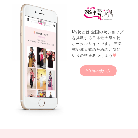
My袴とは 全国の袴ショップ
を掲載する日本最大級の袴
ポータルサイトです。 卒業
式や成人式のためのお気に
いりの袴をみつけよう
MY袴の使い方