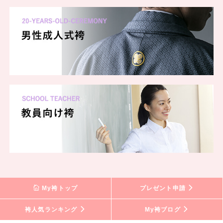
My袴トップ
プレゼント申請
袴人気ランキング
My袴ブログ