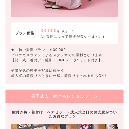
33,000
〜
円（税込）
プラン価格
(お着物によって値段が異なります。)
★「袴で撮影プラン ￥30,000～」
プロのカメラマンによるスタジオでの撮影となります。
【袴一式・着付け・撮影・LINEデータ5カット付き】
卒業記念の袴姿を写真に残そう！
成人式の前撮りのときに一緒に前撮りをされるのもOK！
男子成人 紋付袴レンタルプラン
紋付き袴・着付け・ヘアセット・成人式当日のお支度がつい
たお得なプラン！