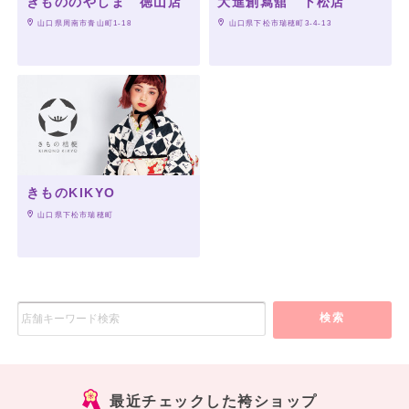
きもののやしま 徳山店
大進創寫舘 下松店
 山口県周南市青山町1-18
 山口県下松市瑞穂町3-4-13
きものKIKYO
 山口県下松市瑞穂町
検索
最近チェックした袴ショップ