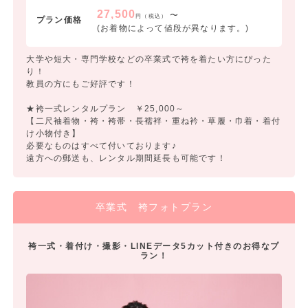
27,500
〜
円（税込）
プラン価格
(お着物によって値段が異なります。)
大学や短大・専門学校などの卒業式で袴を着たい方にぴった
り！
教員の方にもご好評です！
★袴一式レンタルプラン ￥25,000～
【二尺袖着物・袴・袴帯・長襦袢・重ね衿・草履・巾着・着付
け小物付き】
必要なものはすべて付いております♪
遠方への郵送も、レンタル期間延長も可能です！
卒業式 袴フォトプラン
袴一式・着付け・撮影・LINEデータ5カット付きのお得なプ
ラン！