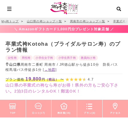
My袴トップ
＞
山口県の袴ショップ一覧
＞
周南市の袴ショップ一覧
＞
卒業式袴K
＼ Amazonギフトカード1,000円分プレゼント対象店舗 ／
卒業式袴Kotoha（ブライダルサロン寿）のプ
ラン情報
女性袴
男性袴
小学生女子袴
小学生男子袴
教員向け袴
山口県
周南市二番町 周南市 / JR徳山駅から徒歩10分 防長バス
桜馬場バス停徒歩1分
[→地図]
19,800
プラン価格
〜
4.7
円（税込）
山口県の卒業式の袴なら寿がお得！県外の方もご安心下さ
い。2泊3日のレンタルOK！郵送OK！
TOP
口コミ(17)
袴衣装(16)
プラン(4)
アクセス