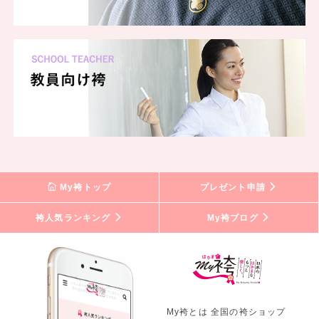
My袴トップ
プレゼント申請
袴人気ランキング
My袴ブログ
My袴とは 全国の袴ショップ