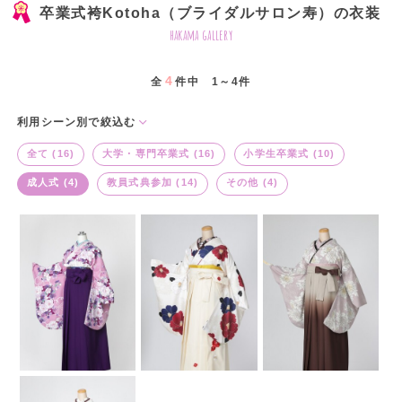
卒業式袴Kotoha（ブライダルサロン寿）の衣装
hakama gallery
4
全
件中 1～4件
利用シーン別で絞込む
全て (16)
大学・専門卒業式 (16)
小学生卒業式 (10)
成人式 (4)
教員式典参加 (14)
その他 (4)