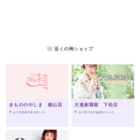
近くの袴ショップ
きもののやしま 徳山店
大進創寫舘 下松店
 山口県周南市青山町1-18
 山口県下松市瑞穂町3-4-13