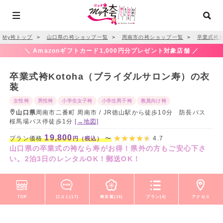
My袴トップ
＞
山口県の袴ショップ一覧
＞
周南市の袴ショップ一覧
＞
卒業式袴K
＼ Amazonギフトカード1,000円分プレゼント対象店舗 ／
卒業式袴Kotoha（ブライダルサロン寿）の衣
装
女性袴
男性袴
小学生女子袴
小学生男子袴
教員向け袴
山口県
周南市二番町 周南市 / JR徳山駅から徒歩10分 防長バス
桜馬場バス停徒歩1分
[→地図]
19,800
プラン価格
〜
4.7
円（税込）
山口県の卒業式の袴なら寿がお得！県外の方もご安心下さ
い。2泊3日のレンタルOK！郵送OK！
TOP
口コミ(17)
袴衣装(16)
プラン(4)
アクセス