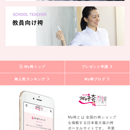
My袴トップ
プレゼント申請
袴人気ランキング
My袴ブログ
My袴とは 全国の袴ショップ
を掲載する日本最大級の袴
ポータルサイトです。 卒業