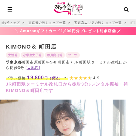
My袴トップ
＞
東京都の袴ショップ一覧
＞
西東京エリアの袴ショップ一覧
＞
町
＼ Amazonギフトカード1,000円分プレゼント対象店舗 ／
KIMONO＆ 町田店
女性袴
小学生女子袴
教員向け袴
ブーツ
東京都
町田市原町田4-5-8 町田市 / JR町田駅ターミナル改札口か
ら徒歩3分
[→地図]
19,800
プラン価格
〜
4.9
円（税込）
JR町田駅ターミナル改札口から徒歩3分♪レンタル振袖・袴
KIMONO＆町田店です