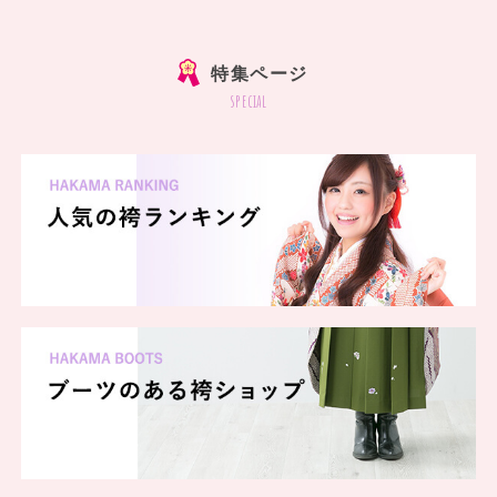
]
特集ページ
special