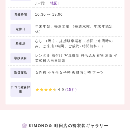
ル7階
［
地図
］
10:30
〜
19:00
営業時間
年末年始、毎週水曜 （毎週水曜、年末年始定
定休日
休）
なし （近くに提携駐車場有（初回ご来店時の
駐車場
み。ご来店1時間、ご成約2時間無料））
レンタル 着付け 写真撮影 持ち込み着物 通販 卒
取扱項目
業式日の当日対応
女性袴 小学生女子袴 教員向け袴 ブーツ
取扱商品
口コミ総合評
4.9
(
15
件)
価
KIMONO＆ 町田店の袴衣装ギャラリー