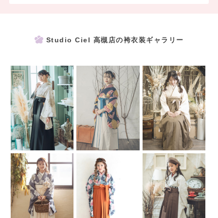
4月 ：50％OFF
5月～ 6月 ：40％OFF
7月～10月：10,000円OFF ※HCランク以上対象
11月～2月：5,000円OFF！ ※HCランク以上対象
Studio Ciel 高槻店の袴衣装ギャラリー
◯ レンタルプラン
・卒業袴レンタル(2泊3日)
セット内容：二尺袖・袴(ぼかし・刺繍入り/ノーブランド)・長襦
袢・重ね衿・半巾帯・草履・巾着・着付小物一式
・前撮り時の着付け(ヘアメイク含む)
・前撮り時ドレスお着替え
※詳しくは店頭スタッフまたはお電話にてお問い合わせ下さい。
----------------------------------
卒業袴撮影