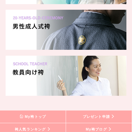
My袴トップ
プレゼント申請
袴人気ランキング
My袴ブログ