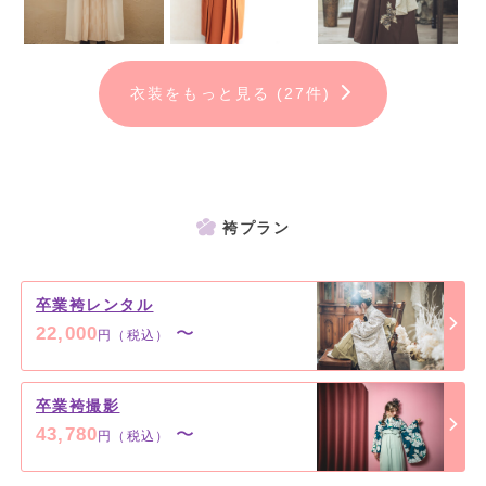
レンタルされた方＆卒業式に袴を着れない方へ♡撮影だけでもOK！
お持ち込みでも対応しております。卒業記念をおしゃれに・・・◎
衣装をもっと見る (27件)
撮影料＋衣装代＋着付けヘアメイク＝9,800円(税込10,780円)
※お着替え2着OK
＜写真集プラン＞
撮影料＋衣装代＋着付けヘアメイク＋フォトブックα16P＝43,780円
(税込)
袴プラン
＜データプラン＞
撮影料+衣装代+着付けヘアメイク+70カットデータ＝49,280円(税
卒業袴レンタル
込)
22,000
〜
円（税込）
※土日祝撮影料＋1,100円(税込)
卒業袴撮影
43,780
〜
円（税込）
＊お友達と一緒に撮影OK！！
＊小学生＆高校生＆大学生用の衣装を多数取り揃えております◎