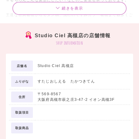
続きを表示
王道な古典着物からモダン柄、流行のくすみカラー着物まで数多くご
用意♡
袴も好みに合わせてコーディネートできるようたくさんのカラーをご
Studio Ciel 高槻店の店舗情報
用意させていただいております！
shop information
合わせ方がわからない…なんて方もスタッフにお気軽にご相談下さ
い。
Studio Ciel 高槻店
店舗名
---------------------------------
卒業袴レンタル
すたじおしえる たかつきてん
ふりがな
スタジオシエルの超オトクな早期レンタル！
〒569-8567
小学生＆大学生・専門学生用の衣装たくさんご用意あり◎
住所
大阪府高槻市萩之庄3-47-2 イオン高槻3F
プラン価格 22,000円(税込)～
取扱項目
早期にレンタル成約するほどオトクだよ♪
取扱商品
【成約期間】