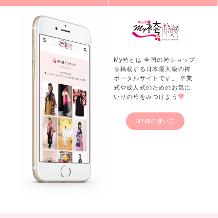
My袴とは 全国の袴ショップ
を掲載する日本最大級の袴
ポータルサイトです。 卒業
式や成人式のためのお気に
いりの袴をみつけよう
MY袴の使い方