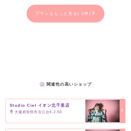
＊兄弟姉妹・家族様撮影も無料！！
プランをもっと見る( 2件)
＊もちろん、こだわりの地毛アレンジ＆ヘアメイクもさせていただき
ます◎
＊スタジオ内、静止画動画撮影OK◎
＊撮影後にプランをお選びいただけます。
卒業袴一式レンタル(2泊3日)も大好評！予約受付中！！
くわしくはレンタルページorスタッフまで♡
関連性の高いショップ
Studio Ciel イオン北千里店
大阪府吹田市古江台4-2-50