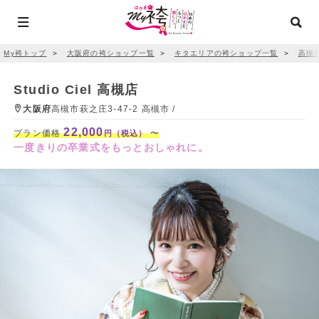
My袴トップ
＞
大阪府の袴ショップ一覧
＞
キタエリアの袴ショップ一覧
＞
高槻
Studio Ciel 高槻店
大阪府
高槻市萩之庄3-47-2 高槻市 /
22,000
プラン価格
〜
円（税込）
一度きりの卒業式をもっとおしゃれに。