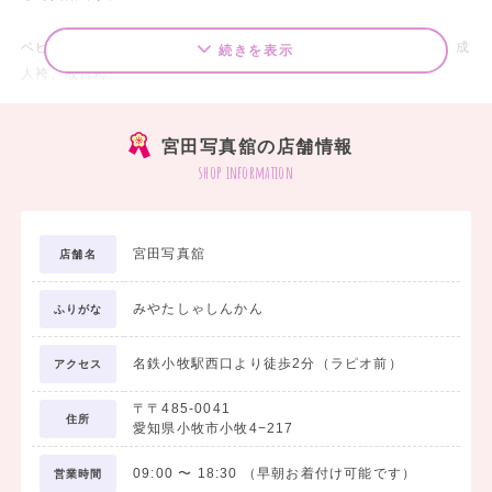
ベビー袴、キッズ袴、小学生袴、中学生袴、高校生袴、大学生袴、成
続きを表示
人袴、紋付袴
レンタル多数ございます。
宮田写真舘の店舗情報
お出かけはもちろん、スタジオ撮影のみ、お着物・袴レンタルのみで
shop information
もご対応いたします。
お着付け、ヘア、メイクも当館で承ります。
早朝お着付けもご相談ください。
宮田写真舘
店舗名
みやたしゃしんかん
レンタルご成約順に卒業式当日のお支度時間のご予約をしていただけ
ふりがな
ます。
是非ご試着にご来館くださいませ。
名鉄小牧駅西口より徒歩2分（ラピオ前）
アクセス
〒〒485-0041
※成人式レンタル振袖をご成約のお客様は20%OFFです♩
住所
愛知県小牧市小牧4−217
09:00
〜
18:30
（早朝お着付け可能です）
営業時間