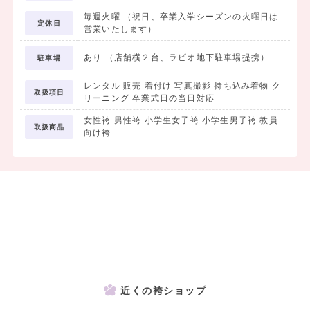
毎週火曜 （祝日、卒業入学シーズンの火曜日は
定休日
営業いたします）
あり （店舗横２台、ラピオ地下駐車場提携）
駐車場
レンタル 販売 着付け 写真撮影 持ち込み着物 ク
取扱項目
リーニング 卒業式日の当日対応
女性袴 男性袴 小学生女子袴 小学生男子袴 教員
取扱商品
向け袴
近くの袴ショップ