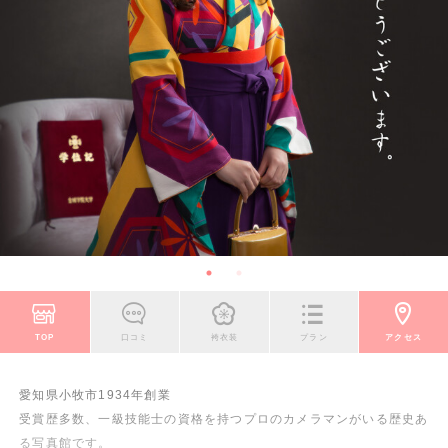
TOP
口コミ
袴衣装
プラン
アクセス
愛知県小牧市1934年創業
受賞歴多数、一級技能士の資格を持つプロのカメラマンがいる歴史あ
る写真館です。