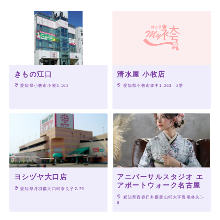
きもの江口
清水屋 小牧店
 愛知県小牧市小牧3-162
 愛知県小牧市郷中1-263　2階
ヨシヅヤ大口店
アニバーサルスタジオ エ
アポートウォーク名古屋
 愛知県丹羽郡大口町奈良子2-79
 愛知県西春日井郡豊山町大字豊場林先1-
8