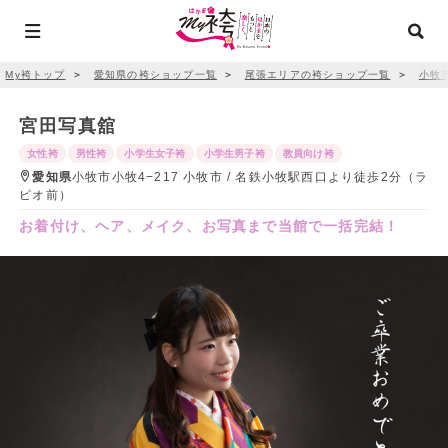
My袴トップ
＞
愛知県の袴ショップ一覧
＞
尾張エリアの袴ショップ一覧
＞
小牧
宮田写真舘
女性袴
男性袴
小学生女子袴
小学生男子袴
教員向け袴
愛知県
小牧市小牧4−217 小牧市 / 名鉄小牧駅西口より徒歩2分（ラ
ピオ前）
お着付け、ヘア、メイク、お写真まで当館で一括完結！