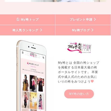
My袴トップ
プレゼント申請
袴人気ランキング
My袴ブログ
My袴とは 全国の袴ショップ
を掲載する日本最大級の袴
ポータルサイトです。 卒業
式や成人式のためのお気に
いりの袴をみつけよう
MY袴の使い方