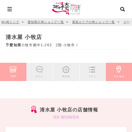
My袴トップ
＞
愛知県の袴ショップ一覧
＞
尾張エリアの袴ショップ一覧
＞
小牧
清水屋 小牧店
愛知県
小牧市郷中1-263 2階 小牧市 /
TOP
口コミ
袴衣装
プラン
アクセス
清水屋 小牧店の店舗情報
shop information