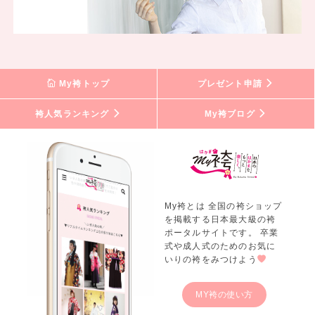
My袴トップ
プレゼント申請
袴人気ランキング
My袴ブログ
My袴とは 全国の袴ショップ
を掲載する日本最大級の袴
ポータルサイトです。 卒業
式や成人式のためのお気に
いりの袴をみつけよう
MY袴の使い方