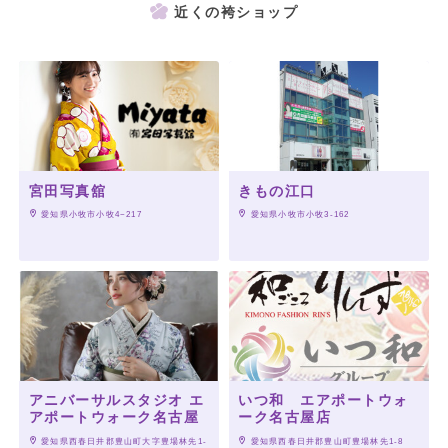
近くの袴ショップ
宮田写真舘
きもの江口
 愛知県小牧市小牧4−217
 愛知県小牧市小牧3-162
アニバーサルスタジオ エ
いつ和 エアポートウォ
アポートウォーク名古屋
ーク名古屋店
 愛知県西春日井郡豊山町大字豊場林先1-
 愛知県西春日井郡豊山町豊場林先1-8