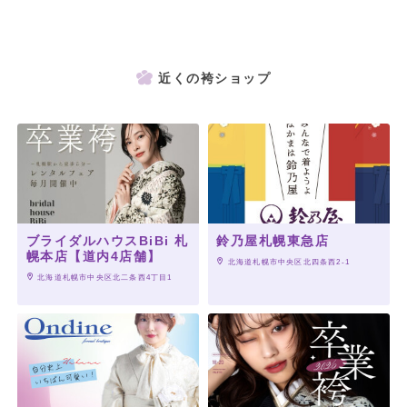
近くの袴ショップ
ブライダルハウスBiBi 札
鈴乃屋札幌東急店
幌本店【道内4店舗】
 北海道札幌市中央区北四条西2-1
 北海道札幌市中央区北二条西4丁目1