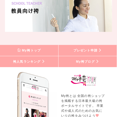
My袴トップ
プレゼント申請
袴人気ランキング
My袴ブログ
My袴とは 全国の袴ショップ
を掲載する日本最大級の袴
ポータルサイトです。 卒業
式や成人式のためのお気に
いりの袴をみつけよう