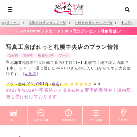
My袴トップ
＞
北海道の袴ショップ一覧
＞
札幌市の袴ショップ一覧
＞
中央区の
＼ Amazonギフトカード1,000円分プレゼント対象店舗 ／
写真工房ぱれっと札幌中央店のプラン情報
女性袴
男性袴
教員向け袴
ブーツ
北海道
札幌市中央区南二条西3丁目11−1 札幌市 / 地下鉄大通駅で
下車。 シャワー通に面したPARCOさんの出入り口からですと大変便
利です。
[→地図]
21,780
プラン価格
〜
4.8
円（税込）
2027年/2028年卒業袴レンタル&お支度予約受付中！道内配
送も受け付けております♩
TOP
口コミ(20)
袴衣装(73)
プラン(8)
アクセス