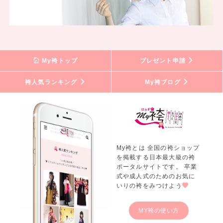
My袴トップ
プレゼント申請
袴人気ランキング
My袴ブログ
My袴とは 全国の袴ショップ
を掲載する日本最大級の袴
ポータルサイトです。 卒業
式や成人式のためのお気に
いりの袴をみつけよう
MY袴の使い方