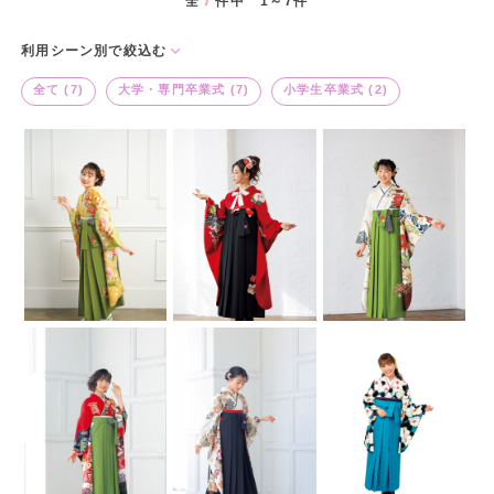
7
全
件中 1～7件
利用シーン別で絞込む
全て (7)
大学・専門卒業式 (7)
小学生卒業式 (2)