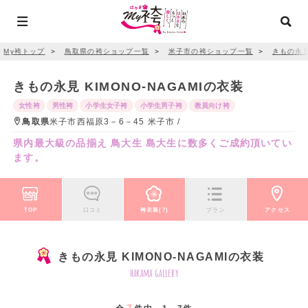
My袴トップ
＞
鳥取県の袴ショップ一覧
＞
米子市の袴ショップ一覧
＞
きもの永見 
きもの永見 KIMONO‐NAGAMIの衣装
女性袴
男性袴
小学生女子袴
小学生男子袴
教員向け袴
鳥取県
米子市西福原3－6－45 米子市 /
県内最大級の品揃え 鳥大生 島大生に数多くご成約頂いてい
ます。
TOP
口コミ
袴衣装(7)
プラン
アクセス
きもの永見 KIMONO‐NAGAMIの衣装
hakama gallery