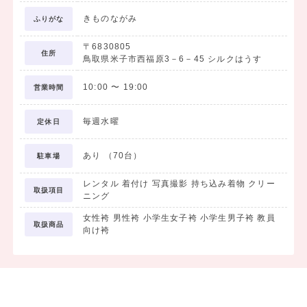
きものながみ
ふりがな
〒6830805
住所
鳥取県米子市西福原3－6－45 シルクはうす
10:00
〜
19:00
営業時間
毎週水曜
定休日
あり （70台）
駐車場
レンタル 着付け 写真撮影 持ち込み着物 クリー
取扱項目
ニング
女性袴 男性袴 小学生女子袴 小学生男子袴 教員
取扱商品
向け袴