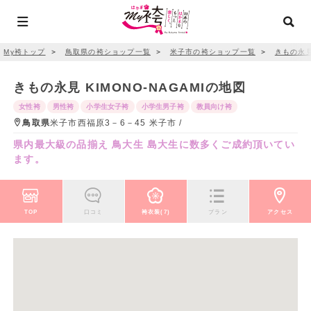
My袴トップ
＞
鳥取県の袴ショップ一覧
＞
米子市の袴ショップ一覧
＞
きもの永見 
きもの永見 KIMONO‐NAGAMIの地図
女性袴
男性袴
小学生女子袴
小学生男子袴
教員向け袴
鳥取県
米子市西福原3－6－45 米子市 /
県内最大級の品揃え 鳥大生 島大生に数多くご成約頂いてい
ます。
TOP
口コミ
袴衣装(7)
プラン
アクセス