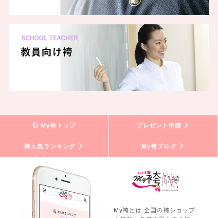
My袴トップ
プレゼント申請
袴人気ランキング
My袴ブログ
My袴とは 全国の袴ショップ