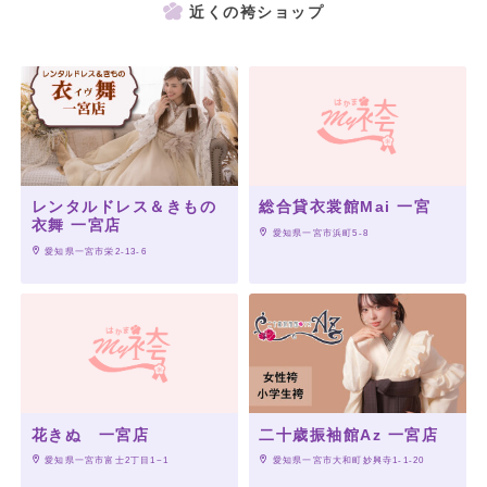
近くの袴ショップ
レンタルドレス＆きもの
総合貸衣裳館Mai 一宮
衣舞 一宮店
 愛知県一宮市浜町5-8
 愛知県一宮市栄2-13-6
花きぬ 一宮店
二十歳振袖館Az 一宮店
 愛知県一宮市富士2丁目1−1
 愛知県一宮市大和町妙興寺1-1-20