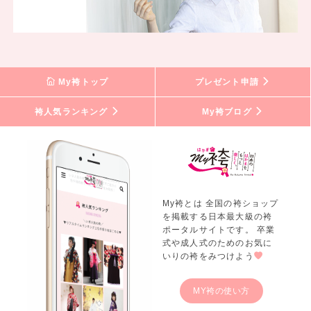
My袴トップ
プレゼント申請
袴人気ランキング
My袴ブログ
My袴とは 全国の袴ショップ
を掲載する日本最大級の袴
ポータルサイトです。 卒業
式や成人式のためのお気に
いりの袴をみつけよう
MY袴の使い方