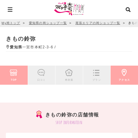
My袴トップ
＞
愛知県の袴ショップ一覧
＞
尾張エリアの袴ショップ一覧
＞
きもの
きもの鈴弥
愛知県
一宮市本町2-3-6 /
TOP
口コミ
袴衣装
プラン
アクセス
きもの鈴弥の店舗情報
shop information