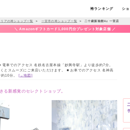
袴ランキング
ショ
エリアの袴ショップ一覧
＞
一宮市の袴ショップ一覧
＞
二十歳振袖館Az 一宮店
＼ Amazonギフトカード1,000円分プレゼント対象店舗 ／
 / ■ 電車でのアクセス 名鉄名古屋本線「妙興寺駅」より徒歩約7分。
くとスムーズにご来店いただけます。 ■ お車でのアクセス 名神高
で約10分。
[→地図]
きる新感覚のセレクトショップ。