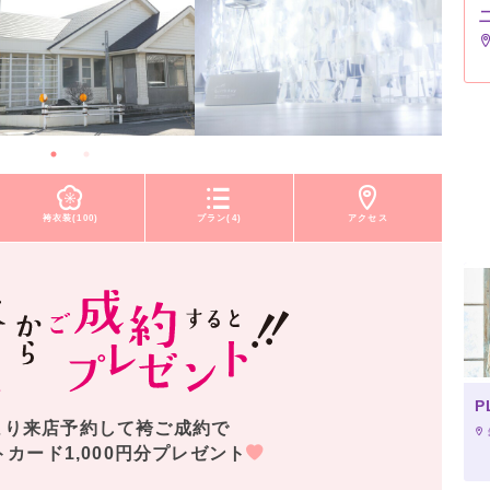
袴衣装(100)
プラン(4)
アクセス
P
より来店予約して袴ご成約で
トカード1,000円分プレゼント