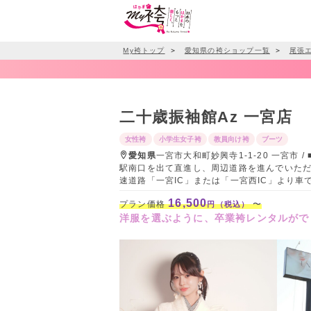
My袴トップ
＞
愛知県の袴ショップ一覧
＞
尾張
二十歳振袖館Az 一宮店
女性袴
小学生女子袴
教員向け袴
ブーツ
愛知県
一宮市大和町妙興寺1-1-20 一宮市
駅南口を出て直進し、周辺道路を進んでいただ
速道路「一宮IC」または「一宮西IC」より車
16,500
プラン価格
〜
円（税込）
洋服を選ぶように、卒業袴レンタルがで