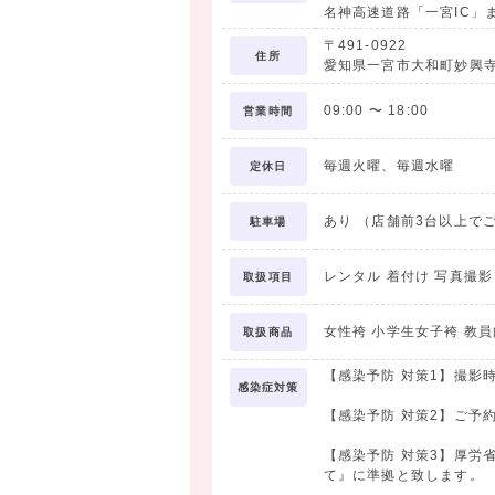
名神高速道路「一宮IC」
二
〒491-0922
住所
愛知県一宮市大和町妙興寺1
今年で創業50
09:00
〜
18:00
営業時間
卒業式の袴レンタル、ヘアメイク
毎週火曜、毎週水曜
定休日
新しい人生の門出が素敵な
あり （店舗前3台以上で
駐車場
レンタル 着付け 写真撮
取扱項目
女性袴 小学生女子袴 教員
取扱商品
【感染予防 対策1】撮影
感染症対策
【感染予防 対策2】ご予
【感染予防 対策3】厚労
て』に準拠と致します。