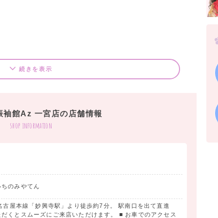
続きを表示
振袖館Az 一宮店の店舗情報
に‼‼
shop information
負けません！！シンプル系、個性派系、派手系なんでもそろって
子や、旗まで作れるからこだわりたい人集合！！
特徴！
♪
いちのみやてん
❤︎ ❤︎ ❤︎
鉄名古屋本線「妙興寺駅」より徒歩約7分。 駅南口を出て直進
卒業袴をレンタルするなら
だくとスムーズにご来店いただけます。 ■ お車でのアクセス