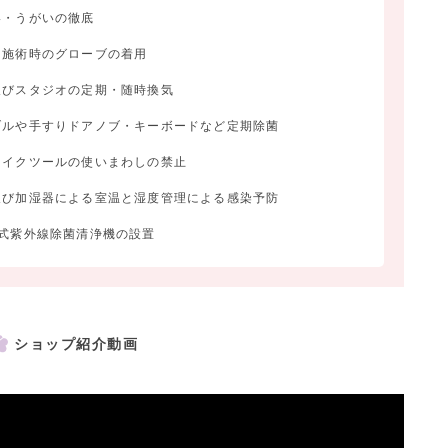
い・うがいの徹底
ク施術時のグローブの着用
及びスタジオの定期・随時換気
ブルや手すりドアノブ・キーボードなど定期除菌
メイクツールの使いまわしの禁止
及び加湿器による室温と湿度管理による感染予防
環式紫外線除菌清浄機の設置
ショップ紹介動画