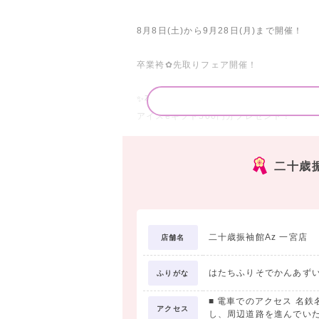
8月8日(土)から9月28日(月)まで開催！
卒業袴✿先取りフェア開催！
✨卒業袴ご契約特典✨
アイスeギフト500円分プレゼント！
✨W特典✨
二十歳
特別アルバムセット同時契約ご契約特典2倍
成人式の男性ハカマもお任せ！衣装数では
ます！自分だけのオーダー作成もOK！扇
二十歳振袖館Az 一宮店
店舗名
ペットも一緒に撮影できるのはAzの最大の
大切なペットと一緒に新しい門出を祝おう
はたちふりそでかんあず
ふりがな
■ 電車でのアクセス 名
アクセス
一宮市で
し、周辺道路を進んでいた