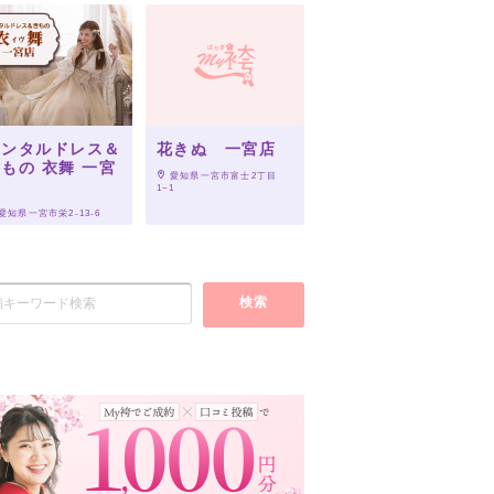
レンタルドレス＆
花きぬ 一宮店
もの 衣舞 一宮
 愛知県一宮市富士2丁目
店
1−1
 愛知県一宮市栄2-13-6
検索