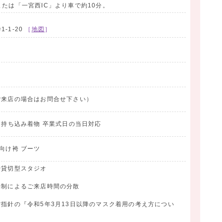
または「一宮西IC」より車で約10分。
十歳振袖館Az
-アズ-
へ
-1-20
［
地図
］
❤︎ ❤︎ ❤︎
周年の小野写真館から生まれたAzでは
、着付けなど、
お写真撮影、
全てにとことんこだわり、
ものになる
よう、精一杯お手伝いさせて頂きます！
ご来店の場合はお問合せ下さい）
影 持ち込み着物 卒業式日の当日対応
向け袴 ブーツ
時貸切型スタジオ
約制によるご来店時間の分散
省指針の『令和5年3月13日以降のマスク着用の考え方につい