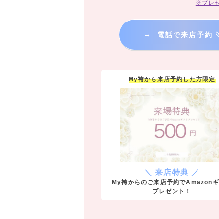
※プレ
→
電話で来店予約
My袴から来店予約した方限定
＼ 来店特典 ／
My袴からのご来店予約でAmazon
プレゼント！