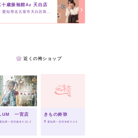
二十歳振袖館Az 天白店
愛知県名古屋市天白区島田3-801
近くの袴ショップ
LUM 一宮店
きもの鈴弥
 愛知県一宮市森本5-32-2
 愛知県一宮市本町2-3-6